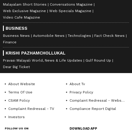
Malayalam Short Stories
Conversations Magazine
Web Exclusive Magazine
Web Specials Magazine
Video Cafe Magazine
BUSINESS
Business News
Automobile News
Technologies
Fact Check News
Finance
KRISHI PAZHAMCHOLLUKAL
Pravasi Malayali World, News & Life Updates
Gulf Round Up
Dear Big Ticket
About Website
About Tv
Terms Of Use
Privacy Policy
CSAM Policy
Complaint Redressal - Website
Complaint Redressal - TV
Compliance Report Digital
Investors
FOLLOW US ON
DOWNLOAD APP