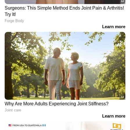
മോഹൻദാസിനും കുരുക്ക്
'ഞാൻ വീട്ടിൽ നിന്നും പുറത്തായി ഗയ്സ്',
എല്ലാവർക്കും ശരണ്യ മതി': 'വേദിക'യുടെ
ഭര്‍ത്താവ്.!