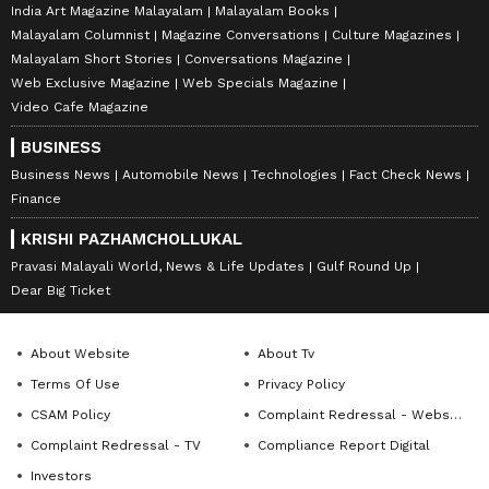
India Art Magazine Malayalam
Malayalam Books
Malayalam Columnist
Magazine Conversations
Culture Magazines
Malayalam Short Stories
Conversations Magazine
Web Exclusive Magazine
Web Specials Magazine
Video Cafe Magazine
BUSINESS
Business News
Automobile News
Technologies
Fact Check News
Finance
KRISHI PAZHAMCHOLLUKAL
Pravasi Malayali World, News & Life Updates
Gulf Round Up
Dear Big Ticket
About Website
About Tv
Terms Of Use
Privacy Policy
CSAM Policy
Complaint Redressal - Website
Complaint Redressal - TV
Compliance Report Digital
Investors