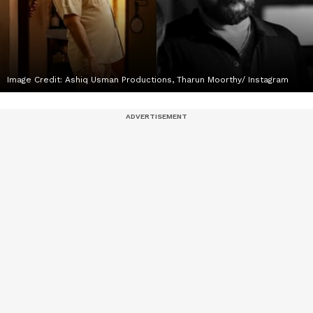
Image Credit:
Ashiq Usman Productions, Tharun Moorthy/ Instagram