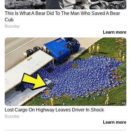
പിന്തുണച്ച് സരിത
ബാലകൃഷ്ണൻ
സമരത്തിൽ നിന്ന് പിന്നോട്ടില്ല;
തൃശൂരിൽ യുവമോർച്ച പ്രതിഷേധം
പ്രതിപക്ഷ വികാരം അമിത് ഷായെ
അറിയിക്കണം; നിർദേശം നൽകി
രാജ്യസഭ അധ്യക്ഷൻ | Amit shah |
Rajyasabha