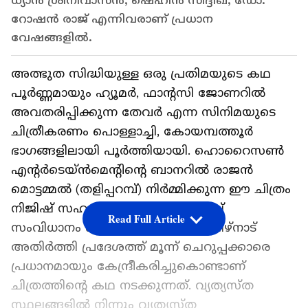
ധ്യാൻ ശ്രീനിവാസൻ, ഷെഹീൻ സിദ്ദിഖ്, ഡോ.
റോഷൻ രാജ് എന്നിവരാണ് പ്രധാന
വേഷങ്ങളിൽ.
അത്ഭുത സിദ്ധിയുള്ള ഒരു പ്രതിമയുടെ കഥ
പൂർണ്ണമായും ഹ്യൂമർ, ഫാൻ്റസി ജോണറിൽ
അവതരിപ്പിക്കുന്ന തേവർ എന്ന സിനിമയുടെ
ചിത്രീകരണം പൊള്ളാച്ചി, കോയമ്പത്തൂർ
ഭാഗങ്ങളിലായി പൂർത്തിയായി. ഹൊറൈസൺ
എൻ്റർടെയ്ന്‍‍മെന്റിന്റെ ബാനറിൽ രാജൻ
മൊട്ടമ്മൽ (തളിപ്പറമ്പ്) നിർമ്മിക്കുന്ന ഈ ചിത്രം
നിജിഷ് സഹദേവൻ തിരക്കഥ രചിച്ച്
Read Full Article
സംവിധാനം ചെയ്യുന്നു. കേരള- തമിഴ്നാട്
അതിർത്തി പ്രദേശത്ത് മൂന്ന് ചെറുപ്പക്കാരെ
പ്രധാനമായും കേന്ദ്രീകരിച്ചുകൊണ്ടാണ്
ചിത്രത്തിന്റെ കഥ നടക്കുന്നത്. വ്യത്യസ്ത
സ്ഥലങ്ങളിൽ നിന്നും വ്യത്യസ്ത