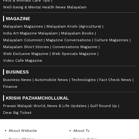
Pets & Animals Care Tips
Well-being & Mental Health News Malayalam
MAGAZINE
Malayalam Magazines
Malayalam Krishi (Agriculture)
India Art Magazine Malayalam
Malayalam Books
Malayalam Columnist
Magazine Conversations
Culture Magazines
Malayalam Short Stories
Conversations Magazine
Web Exclusive Magazine
Web Specials Magazine
Video Cafe Magazine
BUSINESS
Business News
Automobile News
Technologies
Fact Check News
Finance
KRISHI PAZHAMCHOLLUKAL
Pravasi Malayali World, News & Life Updates
Gulf Round Up
Dear Big Ticket
About Website
About Tv