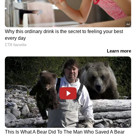
എന്റർടൈൻമെന്റിന്റെ താളത്തിൽ ചേരാൻ
ഏഷ്യാനെറ്റ് ന്യൂസ് മലയാളം വാർത്തകൾ
RECOMMENDED STORIES
കോമഡി വേഷങ്ങളില്‍ തിളങ്ങിയ തമിഴ് താരം