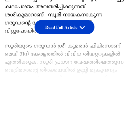
കഥാപാത്രം അവതരിപ്പിക്കുന്നത്
ശശികുമാറാണ്. സൂരി നായകനാകുന്ന
ഗരുഡന്റെ കേരള തിയറ്റര്‍ റൈറ്റ്‍സ്
Read Full Article
വിറ്റുപോയിരിക്കുകയാണ്
സൂരിയുടെ ഗരുഡൻ ശ്രീ കുമരൻ ഫിലിംസാണ്
മെയ്‍ 31ന് കേരളത്തില്‍ വിവിധ തിയറ്ററുകളില്‍
എത്തിക്കുക. സൂരി പ്രധാന വേഷത്തിലെത്തുന്ന
വെട്രിമാരന്റെ തിരക്കഥയില്‍ ഉണ്ണി മുകുന്ദനും
എത്തുമ്പോള്‍ മലയാളി പ്രേക്ഷകരും വലിയ
ആകാംക്ഷയിലാണ്. മലയാളത്തിന്റെ ശിവദയും
LATEST VIDEOS
ഉണ്ണിക്ക് ഒപ്പമുണ്ട്. ദുരൈ സെന്തില്‍ കുമാറാണ്
സംവിധാനം. ലാര്‍ക്ക് സ്റ്റുഡിയോസും ഗ്രാസ് റൂട്ട്
സിനിമ കമ്പനിയും ചേര്‍ന്നാണ് നിര്‍മാണം.
ആര്‍തര്‍ വില്‍സണാണ് ഛായാഗ്രാഹണം
നിര്‍വഹിക്കുക. യുവ ശങ്കര്‍ രാജയാണ്