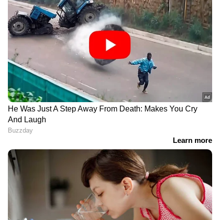
DOWNLOAD APP
സിനിമകളിൽ നിന്ന്
Malayalam OTT Release
വരെ,
Bigg Boss Malayalam Season 7
മുതൽ
Mollywood Celebrity news
,
Exclusive
Interview
വരെ — എല്ലാ
Entertainment
News
ഒരൊറ്റ ക്ലിക്കിൽ. ഏറ്റവും പുതിയ
Movie Release
,
Malayalam Movie Review
,
Box Office Collection
— എല്ലാം ഇപ്പോൾ
നിങ്ങളുടെ മുന്നിൽ. എപ്പോഴും എവിടെയും