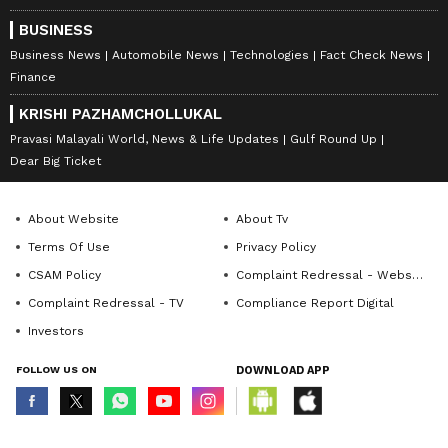
BUSINESS
Business News
Automobile News
Technologies
Fact Check News
Finance
KRISHI PAZHAMCHOLLUKAL
Pravasi Malayali World, News & Life Updates
Gulf Round Up
Dear Big Ticket
About Website
About Tv
Terms Of Use
Privacy Policy
CSAM Policy
Complaint Redressal - Website
Complaint Redressal - TV
Compliance Report Digital
Investors
FOLLOW US ON
DOWNLOAD APP
© Copyright 2026 Asianxt Digital Technologies Private Limited (Formerly