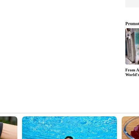
ഭാഗമായി ഉണ്ടാക്കിയ ഹല്‍വയുടെ ഫോട്ടോ കത്രീന
്‍വ എന്ന് വിക്കി കൗശല്‍ ഫോട്ടോ പങ്കുവെച്ച്
ശലും കത്രീന കൈഫും ഏറെക്കാലം
കൌശലും കത്രീന കൈഫും നേരത്തെ ലളിതമായി