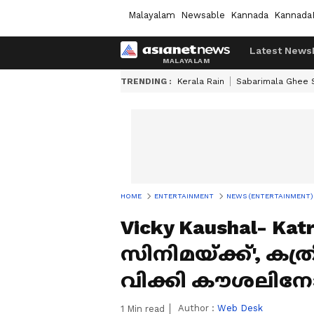
Malayalam
Newsable
Kannada
Kannada
Latest News
TRENDING :
Kerala Rain
Sabarimala Ghee
HOME
ENTERTAINMENT
NEWS (ENTERTAINMENT)
Vicky Kaushal- Katr
സിനിമയ്‍ക്ക്', 
വിക്കി കൗശലിന
Author :
Web Desk
1
Min read