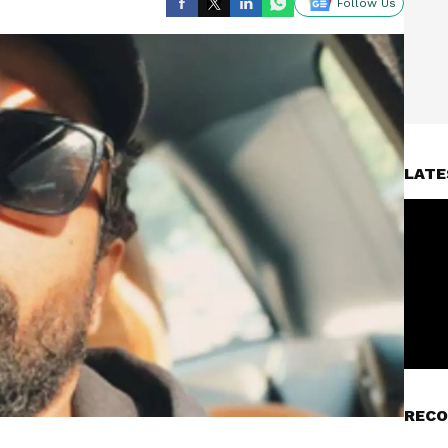
Follow Us
LATE
RECO