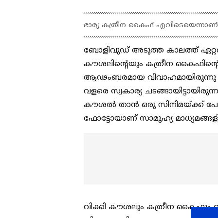
ഭാര്യ കത്രീന കൈഫ് എവിടെയെന്നാണ്
ബോളിവുഡ് അടുത്ത കാലത്ത് ഏറ്റവും
കൗശലിന്റെയും കത്രീന കൈഫിന്റെയും
ആഢംബരമായ വിവാഹമായിരുന്നു വി
വളരെ സ്വകാര്യ ചടങ്ങായിട്ടായിരുന്ന
കൗശല്‍ താൻ ഒരു സിനിമയ്‍ക്ക് പോകുന
ഫോട്ടോയാണ് സാമൂഹ്യ മാധ്യമങ്ങളില്
വിക്കി കൗശലും കത്രീന കൈഫും 