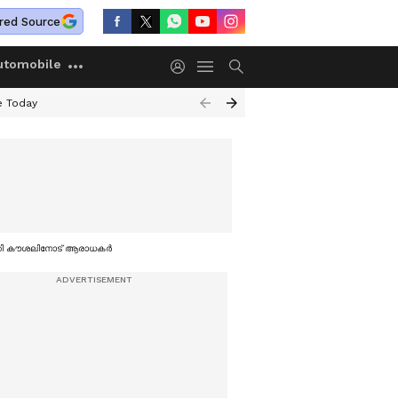
red Source
utomobile
e Today
ിക്കി കൗശലിനോട് ആരാധകര്‍