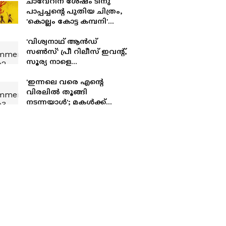
ചാവേറിന് ശേഷം ടിനു
പാപ്പച്ചന്റെ പുതിയ ചിത്രം,
'കൊല്ലം കോട്ട കമ്പനി'
ഫസ്റ്റ്ലുക്ക് നാളെ
പുറത്തിറങ്ങും
'വിശ്വനാഥ് ആൻഡ്
സൺസ്' പ്രീ റിലീസ് ഇവൻ്റ്,
സൂര്യ നാളെ
തിരുവനന്തപുരത്ത്;
ചിത്രത്തിൻ്റെ ആഗോള
'ഇന്നലെ വരെ എൻ്റെ
റിലീസ് ഓഗസ്റ്റ് 14 ന്
വിരലിൽ തൂങ്ങി
നടന്നയാൾ'; മകൾ‌ക്ക്
പിറന്നാളാശംസകൾ
നേർന്ന് ഗായത്രി അരുൺ