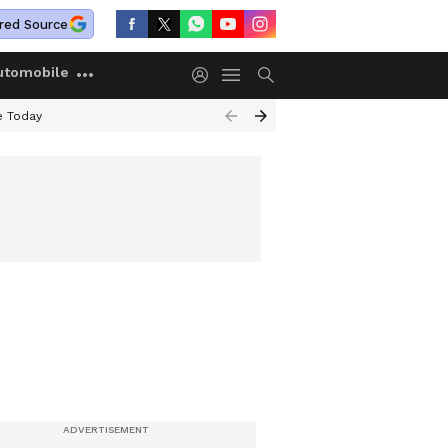
red Source
utomobile
e Today