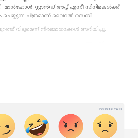
്. മാൻഹോൾ, സ്റ്റാൻഡ് അപ്പ് എന്നീ സിനിമകൾക്ക്
ചെയ്യുന്ന ചിത്രമാണ് വൈറല്‍ സെബി.
പുറത്ത് വിടുമെന്ന് നിർമ്മാതാക്കൾ അറിയിച്ചു.
 OTT Release
വരെ,
Bigg Boss Malayalam
elebrity news
,
Exclusive Interview
വരെ —
ൊറ്റ ക്ലിക്കിൽ. ഏറ്റവും പുതിയ
Movie
view
,
Box Office Collection
— എല്ലാം
 എപ്പോഴും എവിടെയും എന്റർടൈൻമെന്റിന്റെ
റ്റ് ന്യൂസ് മലയാളം വാർത്തകൾ