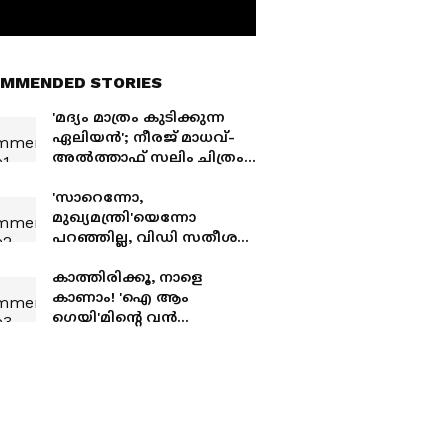
MMENDED STORIES
'മദ്യം മാത്രം കുടിക്കുന്ന
ഏലിയൻ'; നീരജ് മാധവ്-
അൽത്താഫ് സലിം ചിത്രം
'പ്ലൂട്ടോ' ജൂലൈ 30 ന്
തിയേറ്ററുകളിൽ
'സാറെന്നോ,
മുഖ്യമന്ത്രി'യെന്നോ
പറഞ്ഞില്ല, വിഡി സതീശൻ
എന്ന് വിളിച്ചതിൽ മിമിക്രി
താരം മഹേഷ്
കാത്തിരിക്കൂ, നാളെ
കുഞ്ഞുമോനെതിരെ
കാണാം! 'ഐ ആം
സൈബറാക്രമണം;
ഗെയി'മിന്‍റെ വന്‍
പ്രതികരിച്ച് താരം
അപ്ഡേറ്റുമായി ദുല്‍ഖര്‍