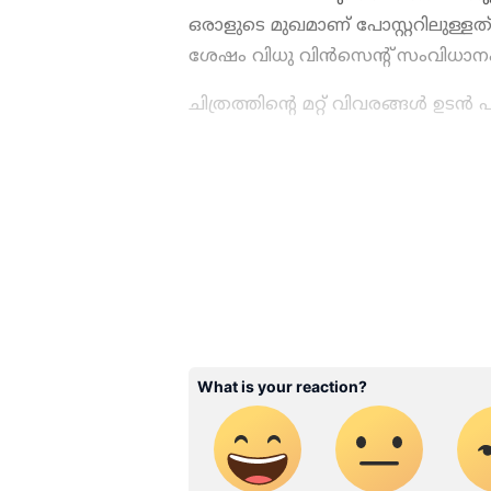
ഒരാളുടെ മുഖമാണ് പോസ്റ്ററിലുള്ളത
ശേഷം വിധു വിൻസെന്റ് സംവിധാനം 
ചിത്രത്തിന്റെ മറ്റ് വിവരങ്ങൾ ഉടൻ 
സിനിമകളിൽ നിന്ന്
Malayalam
Season 7
മുതൽ
Mollywood C
എല്ലാ
Entertainment News
ഒര
Release
,
Malayalam Movie Re
ഇപ്പോൾ നിങ്ങളുടെ മുന്നിൽ.
താളത്തിൽ ചേരാൻ
ഏഷ്യാനെ
ABOUT THE AUTHOR
WD
Web Desk