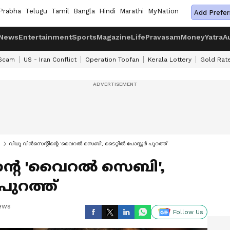
Prabha
Telugu
Tamil
Bangla
Hindi
Marathi
MyNation
Add Prefer
News
Entertainment
Sports
Magazine
Life
Pravasam
Money
Yatra
A
 Scam
US - Iran Conflict
Operation Toofan
Kerala Lottery
Gold Rat
വിധു വിൻസെന്റിന്റെ 'വൈറൽ സെബി', ടൈറ്റിൽ പോസ്റ്റർ പുറത്ത്
ന്റെ 'വൈറൽ സെബി',
പുറത്ത്
News
Follow Us