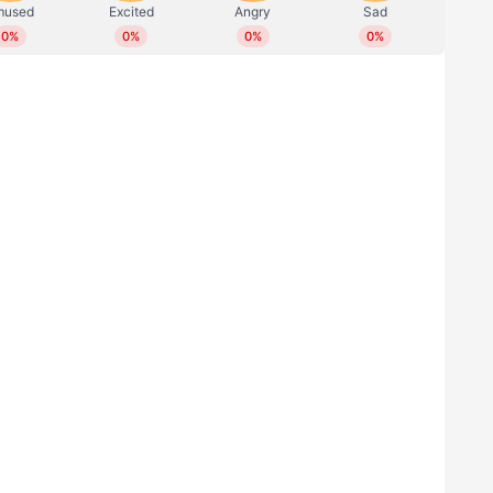
രവിന്റെ ഈ കാലത്ത്, എല്ലാവരും മാസ്‌ക്
 സാമൂഹ്യ അകലം പാലിച്ചും വാക്‌സിന്‍
ാറാവണമെന്ന് ഏഷ്യാനെറ്റ് ന്യൂസ്
നിന്നാല്‍ നമുക്കീ മഹാമാരിയെ തോല്‍പ്പിക്കാനാവും.
FightsCorona.