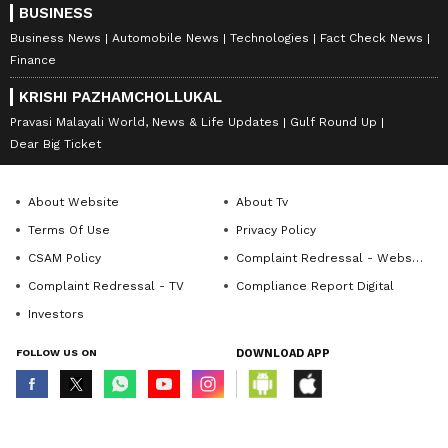
BUSINESS
Business News
Automobile News
Technologies
Fact Check News
Finance
KRISHI PAZHAMCHOLLUKAL
Pravasi Malayali World, News & Life Updates
Gulf Round Up
Dear Big Ticket
About Website
About Tv
Terms Of Use
Privacy Policy
CSAM Policy
Complaint Redressal - Website
Complaint Redressal - TV
Compliance Report Digital
Investors
FOLLOW US ON
DOWNLOAD APP
© Copyright 2026 Asianxt Digital Technologies Private Limited (Formerly
known as Asianet News Media & Entertainment Private Limited) | All Rights