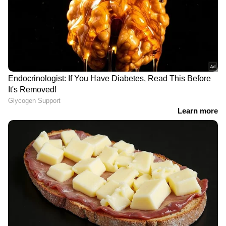
മനസ്സിലാക്കിയെടുക്കാനും ശ്രമിക്കുന്ന ഒരു
സാധാരണ പൊലീസുകാരനെയാണ്.
ജോലിയില്‍ പുതുമുഖമായ നായകൻ ചില
തെറ്റുകൾ വരുത്തുന്നതും അതിലൂടെ
കാര്യങ്ങൾ പഠിച്ചെടുക്കുന്നതും
ഉത്തരവാദിത്തങ്ങളും മാനസിക സമ്മർദ്ദങ്ങളും
ഒരാളെ എങ്ങനെ രൂപപ്പെടുത്തുന്നു എന്നതും
ചർച്ച ചെയ്യുന്നതാണ് ചിത്രം.