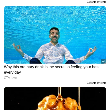
ആത്മവിശ്വാസത്തോടെ പ്രവേശിക്കുന്ന
അയാള്‍ സ്റ്റേഷനിൽ തീരെ പ്രതീക്ഷിക്കാത്ത
ഒട്ടേറെ സാഹചര്യങ്ങളെ നേരിടേണ്ടി വരുന്നതും
തുടര്‍ സംഭവങ്ങളുമാണ് സിനിമയുടെ
ഇതിവൃത്തം. ഏറെ കൈയടക്കത്തോടെ
ഷെയ്ൻ തനിക്ക് ലഭിച്ച വേഷം സ്ക്രീനിൽ
എത്തിച്ചിട്ടുണ്ട് എന്നാണ് തിയറ്റർ ടോക്ക്.
'കൊറോണ പേപ്പേഴ്സി'നും 'വേല'യ്ക്കും
ശേഷം വീണ്ടും വേറിട്ട ഒരു പോലീസ്
കഥാപാത്രമായി ഷെയ്ൻ എത്തിയിരിക്കുന്ന
ചിത്രമാണിത്. പവർഫുൾ ആയ ഒരു ഹീറോ
കോപ്പിനെയല്ല ഈ ചിത്രത്തിൽ ഷെയ്ൻ
അവതരിപ്പിക്കുന്നത്. മറിച്ച് സാഹചര്യങ്ങളെ
ഒറ്റയ്ക്ക് നേരിടാനും കാര്യങ്ങൾ