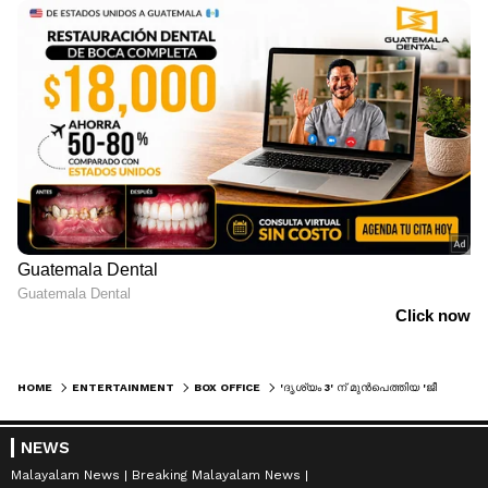
HOME
ENTERTAINMENT
BOX OFFICE
'ദൃശ്യം 3' ന് മുന്‍പെത്തിയ 'ജീത്തു സ്‍കൂള്‍' ചിത്രം; 'ദൃഢം' 11 ദിവസം കൊണ്ട് നേടിയത്
NEWS
Malayalam News
Breaking Malayalam News