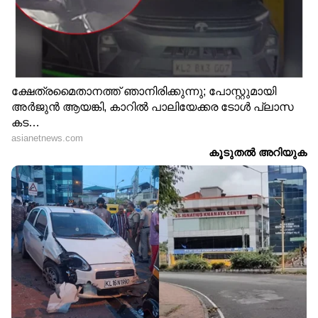
തിരിച്ചുവരവെന്നാല്‍
125 കോടി മുടക്കി,
ഇതാണ്! 'കറുപ്പി'ലൂടെ
ആദ്യദിനം 29 കോടി കിട്ടി;
ബോക്സ് ഓഫീസ് വരള്‍ച്ച
പിന്നീട് 'പേട്രിയറ്റി'ന് എന്ത്
മാറ്റി സൂര്യ; 4 ദിവസം
സംഭവിച്ചു? കളക്ഷൻ
കൊണ്ട് നേടിയത്
കണക്ക് ഇങ്ങനെ
മികച്ച അഭിപ്രായം,
26 ദിവസം കൊണ്ട് 243
തിയറ്ററില്‍ വിജയിച്ചോ
കോടി! പ്രിയദര്‍ശന്‍റെ
'മധുവിധു'?
കരിയറിലെ ഏറ്റവും വലിയ
കണക്കുകളുമായി
ഹിറ്റ് കേരളത്തില്‍ നിന്ന്
നിര്‍മ്മാതാക്കള്‍
നേടിയത് എത്ര?