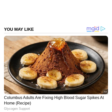
വ്യത്യസ്ത ട്രാക്കര്‍മാരുടെ കണക്കുകള്‍
പ്രകാരം ചിത്രം കേരളത്തില്‍ നിന്ന് 11 ദിവസം
കൊണ്ട് നേടിയത് 3.76 കോടി മുതല്‍ 3.88 കോടി
വരെയാണ്. ആഗോള ബോക്സ് ഓഫീസില്‍
നിന്ന് ഇക്കാലയളവില്‍ നേടിയ കളക്ഷന്‍ 6.80
കോടിയും. യൂണിഫോം അണിയുന്ന ഓരോ
പൊലീസുകാരനും കടന്നുപോകുന്ന
യാഥാര്‍ഥ്യങ്ങള്‍ തുറന്നുകാട്ടുന്ന ചിത്രം എന്നാണ്
ദൃഢത്തെ അണിയറക്കാര്‍
വിശേഷിപ്പിച്ചിരിക്കുന്നത്. എസ് ഐ വിജയ്
രാധാകൃഷ്ണൻ എന്ന കഥാപാത്രമായാണ്
ചിത്രത്തിൽ ഷെയ്ൻ എത്തിയിരിക്കുന്നത്.
കുഴിനിലം എന്നൊരു നാട്ടിൻപുറത്തെ പൊലീസ്
സ്റ്റേഷനിൽ വിജയ് രാധാകൃഷ്ണൻ എന്ന
പുതിയ എസ് ഐ ചാർജ്ജെടുക്കുകയാണ്.
താൻ ഏറെ ആഗ്രഹിച്ച ജോലിയിൽ വലിയ