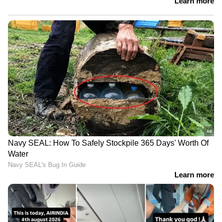
മത്സ്യത്തൊഴിലാളികളെ കൂടി
തെരച്ചിലിൽ ഉൾപ്പെടുത്തും'