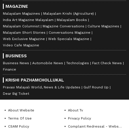
MAGAZINE
Malayalam Magazines
Malayalam Krishi (Agriculture)
India Art Magazine Malayalam
Malayalam Books
Malayalam Columnist
Magazine Conversations
Culture Magazines
Malayalam Short Stories
Conversations Magazine
Web Exclusive Magazine
Web Specials Magazine
Video Cafe Magazine
BUSINESS
Business News
Automobile News
Technologies
Fact Check News
Finance
KRISHI PAZHAMCHOLLUKAL
Pravasi Malayali World, News & Life Updates
Gulf Round Up
Dear Big Ticket
About Website
About Tv
Terms Of Use
Privacy Policy
CSAM Policy
Complaint Redressal - Website