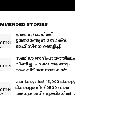
MMENDED STORIES
ഇതെന്ത് മാജിക്ക്!
ഉത്തരേന്ത്യന്‍ ബോക്സ്
ഓഫീസിനെ ഞെട്ടിച്ച്
'ജനനായകന്‍', ഓരോ
ദിവസവും കളക്ഷന്‍ കൂട്ടി
സമ്മിശ്ര അഭിപ്രായത്തിലും
ഹിന്ദി പതിപ്പ്
വീണില്ല, പക്ഷേ ആ നേട്ടം
കൈവിട്ട് 'ജനനായകന്‍';
വിജയ് ചിത്രം ആദ്യ ദിനം
നേടിയത്
മണിക്കൂറില്‍ 15,000 ടിക്കറ്റ്,
ടിക്കറ്റൊന്നിന് 2500 വരെ!
അഡ്വാന്‍സ് ബുക്കിംഗില്‍
ഞെട്ടിച്ച് 'ജനനായകന്‍',
ഇതുവരെ നേടിയത്