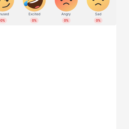
ല്‍ ഒടുവില്‍ ദുല്‍ഖറിന്റേതായെത്തിയത്.
 സംവിധാനം ചെയ്‍തത് അഭിലാഷ് ജോഷിയാണ്.
ീഷ് രവിയാണ്. ജേക്സ്‌ ബിജോയ്‍യും ഷാൻ
. അഭിലാഷ് എൻ ചന്ദ്രനായിരുന്നു തിരക്കഥ.
സിനിമയില്‍ പ്രസന്ന, ചെമ്പൻ വിനോദ്, ഗോകുൽ
യാ ലക്ഷ്‍മി, നൈല ഉഷ, ശാന്തി കൃഷ്‍ണ, അനിഖാ
ഷങ്ങളിലെത്തിയിരുന്നു. സംഘട്ടനം രാജശേഖർ
റെ മേക്കപ്പ് റോണെക്സ് സേവ്യര്‍, പ്രൊഡക്ഷൻ
ഗ്രാഫി ഷെറീഫ്, വസ്ത്രാലങ്കാരം പ്രവീൺ വർമ,
േശ്വര്‍, സ്റ്റിൽ ഷുഹൈബ് എസ് ബി കെയുമാണ്.