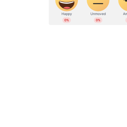
കിംഗ് ഓഫ് കൊത്തയാണ് മലയാളത്തി
ദുല്‍ഖറിന്റെ കിംഗ് ഓഫ് കൊത്ത
ഛായാഗ്രാഹണം നിര്‍വഹിച്ചത് നിമ
റഹ്‍മാനുമാണ് സംഗീതം ഒരുക്കിയത്
ദുല്‍ഖറിന്റെ കിംഗ് ഓഫ് കൊത്ത 
സുരേഷ്, വടചെന്നൈ ശരൺ, ഐശ്വര്
സുരേന്ദ്രൻ എന്നിവരും പ്രധാന വേ
നിര്‍വഹിച്ച ദുല്‍ഖര്‍ ചിത്രത്തിന്
ഡിസൈനർ നിമേഷ് താനൂർ, കൊറിയോ
പ്രൊഡക്ഷൻ കൺട്രോളർ ദീപക് പരമ