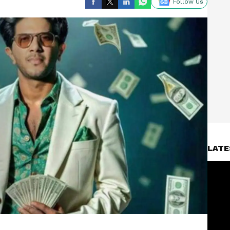
Follow Us
LATE