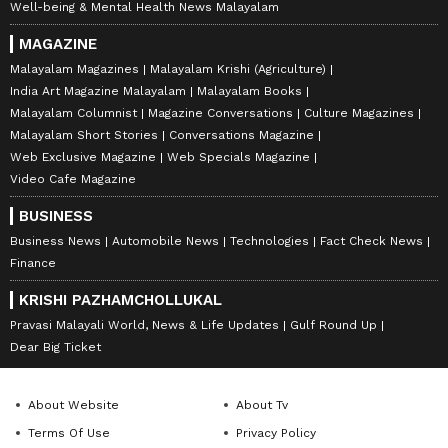
Well-being & Mental Health News Malayalam
MAGAZINE
Malayalam Magazines
Malayalam Krishi (Agriculture)
India Art Magazine Malayalam
Malayalam Books
Malayalam Columnist
Magazine Conversations
Culture Magazines
Malayalam Short Stories
Conversations Magazine
Web Exclusive Magazine
Web Specials Magazine
Video Cafe Magazine
BUSINESS
Business News
Automobile News
Technologies
Fact Check News
Finance
KRISHI PAZHAMCHOLLUKAL
Pravasi Malayali World, News & Life Updates
Gulf Round Up
Dear Big Ticket
About Website
About Tv
Terms Of Use
Privacy Policy