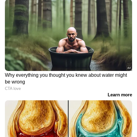
DOWNLOAD APP
RECOMMENDED STORIES
രണ്ടാം ദിനവും ആഗോള
ബോക്സ് ഓഫീസില്‍
ബോക്സ് ഓഫീസിനെ
മോഹന്‍ലാലിന്‍റെ