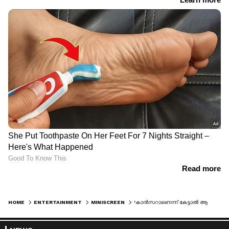
HOME
ENTERTAINMENT
MINISCREEN
'കാൻസറാണെന്ന് കേട്ടാൽ ആരെങ്കിലും ഇങ്ങനെ നടക്കുമോ'? അഭ്യൂഹങ്ങളോട് പ്രതികരിച്ച് രേണു സുധി