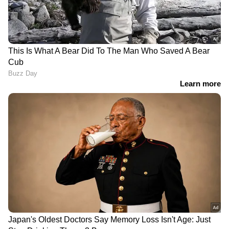
LATEST VIDEOS
യൂണിഫോമിട്ട കള്ളനോ?;
സഹപ്രവർത്തകരിൽ നിന്ന്
ലക്ഷങ്ങൾ തട്ടിയെടുത്ത
പൊലീസുകാരനെതിരെ കേസ്