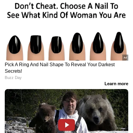
വിശ്വസ്തനെന്ന് തോന്നിച്ച
4 വർഷം കഴിഞ്ഞാൽ
ആ വ്യക്തി ഒരുക്കിയ
ഡിവോഴ്സ് ആവുമെന്ന്
കെണി, എന്നെ അത്
പറഞ്ഞ ആ ജ്യോതിഷിയെ
തകർത്ത് കളഞ്ഞു; പണം
ഒന്ന് കാണണം;
നൽകേണ്ട ദിവസം
വിവാഹവാർഷിക
അയാൾ മുങ്ങി;
ദിനത്തിൽ കുറിപ്പുമായി
തുറന്നുപറഞ്ഞ് അഭിരാമി
മിഥുന്‍ ജയരാജ്
സുരേഷ്
'എനിക്കൊരു പെണ്ണാകാൻ
'എപ്പോഴും എന്റെ
ആഗ്രഹമുണ്ടെന്ന കാര്യം
കൂടെയുണ്ടെന്നറിയാം';
അറിഞ്ഞപ്പോഴാണ് വാപ്പ
കൊല്ലം സുധിയുടെ
ആദ്യമായി എന്റെ മുന്നിൽ
ജന്മദിനത്തില്‍
നിന്ന് കരഞ്ഞത്'; മനസു
കുറിപ്പുമായി മകന്‍ കിച്ചു
തുറന്ന് നാദിറ