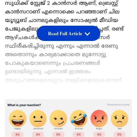
സുധിക്ക് സ്റ്റേജ് 2 കാൻസർ ആണ്, ബ്രെസ്റ്റ്
കാന്‍സറാണ് എന്നൊക്കെ പറഞ്ഞാണ് ചില
യൂട്യൂബ് ചാനലുകളിലും സോഷ്യൽ മീഡിയ
പേജുകളിലും അഭ്യൂഹങ്ങൾ പ്രചരിച്ചത്. രണ്ട്
Read Full Article
ആഴ്ചകള്‍ക്ക് മുന്‍പേ തന്നെ കാന്‍സര്‍
സ്ഥിരീകരിച്ചിരുന്നു എന്നും എന്നാല്‍ രേണു
അതൊന്നും കാര്യമാക്കാതെ മുന്നോട്ടു
പോകുകയാണെന്നും പ്രചരണങ്ങൾ
ഉണ്ടായിരുന്നു. എന്നാൽ ഇത്തരം
അഭ്യൂഹങ്ങളെയെല്ലാം തള്ളിക്കളയുകയാണ്
രേണു. ചെറിയൊരു അസുഖം വന്നെന്നു
പറഞ്ഞാല്‍ പോലും പലരും തല കറങ്ങി താഴെ
LATEST VIDEOS
വീഴും, അപ്പോൾ കാന്‍സര്‍ എന്നൊക്കെ
പറഞ്ഞാല്‍ ആരാണ് ഇങ്ങനെ ഹാപ്പിയായി
നടക്കുന്നതെന്ന് രേണു ചോദിക്കുന്നു.
Add Asianetnews as a Preferred