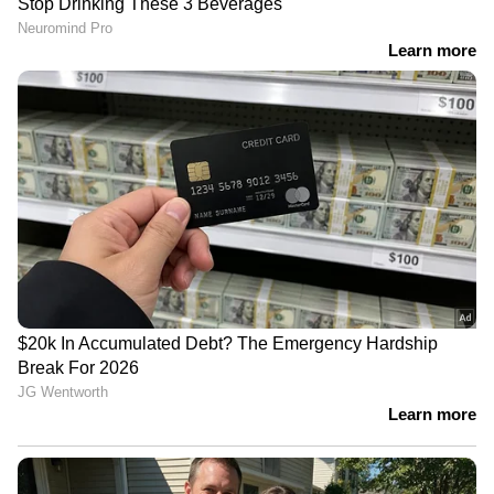
രാവിലെ പുറപ്പെടേണ്ട വിമാനം 6
മണികൂർ വെെകുമെന്ന്
അറിയിച്ചില്ല; കണ്ണൂർ
വിമാനത്താവളത്തിൽ പ്രതിഷേധം