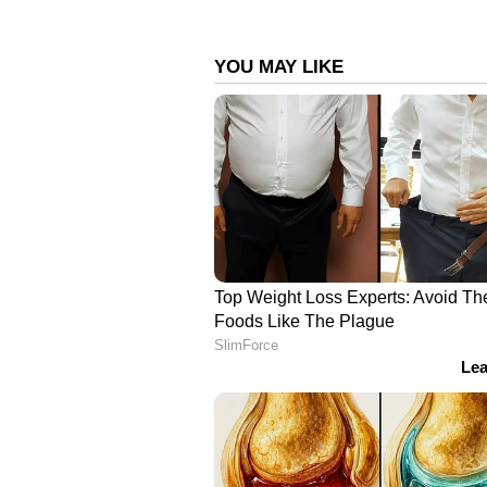
ഉണ്ണിയപ്പം ദാ ഇങ്ങനെ തയ്യാറാക
ABOUT THE AUTHOR
Web Desk
WD