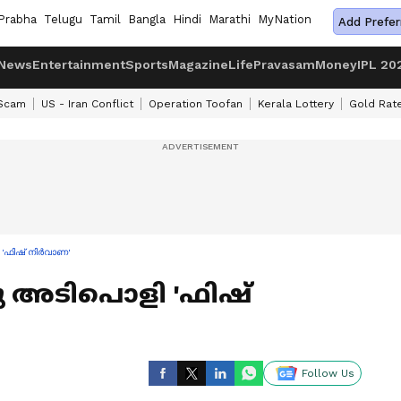
Prabha
Telugu
Tamil
Bangla
Hindi
Marathi
MyNation
Add Prefer
News
Entertainment
Sports
Magazine
Life
Pravasam
Money
IPL 20
 Scam
US - Iran Conflict
Operation Toofan
Kerala Lottery
Gold Rat
'ഫിഷ് നിർവാണ'
 അടിപൊളി 'ഫിഷ്
Follow Us