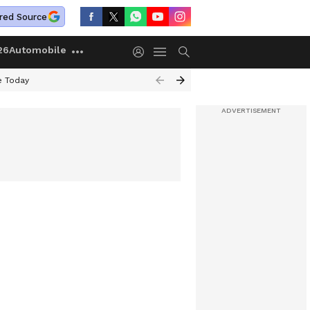
red Source
26
Automobile
e Today