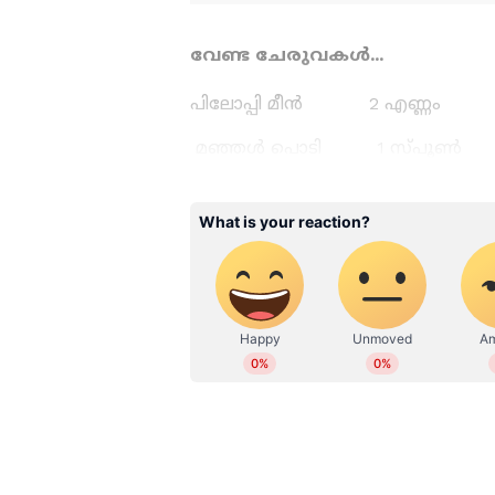
വേണ്ട ചേരുവകൾ...
പിലോപ്പി മീൻ 2 എണ്ണം
മഞ്ഞൾ പൊടി 1 സ്പൂ
മുളക് പൊടി 2 സ്പൂൺ
ഉപ്പ് 1 സ്പൂൺ
നാരങ്ങാ നീര് 1 സ്പൂൺ
വെളിച്ചെണ്ണ 1/4 ലിറ്റർ
ഇഞ്ചി 2 സ്പൂ
പച്ചമുളക് 4 എണ്ണം
കുരുമുളക് പൊടി 1 സ്പൂൺ
കറിവേപ്പില 3 തണ്ട്
തേങ്ങാ പാൽ 2 കപ്പ്
മാങ്ങ 1/4 കപ്പ്