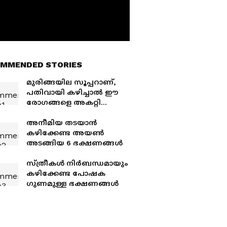
MMENDED STORIES
മുരിങ്ങയില സൂപ്പറാണ്,
പതിവായി കഴിച്ചാൽ ഈ
രോ​ഗങ്ങളെ അകറ്റി
നിർത്തും
അനീമിയ തടയാൻ
കഴിക്കേണ്ട അയൺ
അടങ്ങിയ 6 ഭക്ഷണങ്ങൾ
സ്ത്രീകൾ നിർബന്ധമായും
കഴിക്കേണ്ട പോഷക
ഗുണമുള്ള ഭക്ഷണങ്ങൾ