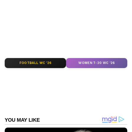
Web Desk
WD
Follow Us
FOOTBALL WC '26
WOMEN T-20 WC '26