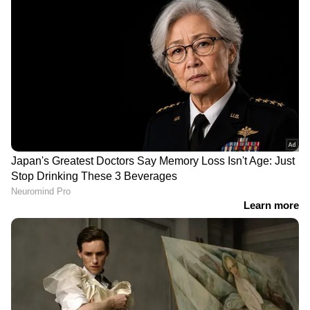
DOWNLOAD APP
RECOMMENDED STORIES
ദിവസവും അവോക്കാഡോ
മോര് കുടിക്കുന്നത്
കഴിക്കുന്നതിന്റെ ആരോഗ്യ
കൊണ്ടുള്ള 6 ആരോ​ഗ്യ​
ഗുണങ്ങൾ
ഗുണങ്ങൾ
മഞ്ഞള്‍