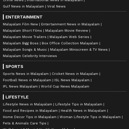
Crime News
International News in Malayalam
Gulf News in Malayalam
Viral News
ENTERTAINMENT
Malayalam Film New
Entertainment News in Malayalam
Malayalam Short Films
Malayalam Movie Review
Malayalam Movie Trailers
Malayalam Web Series
Malayalam Bigg Boss
Box Office Collection Malayalam
Malayalam Songs & Music
Malayalam Miniscreen & TV News
Malayalam Celebrity Interviews
SPORTS
Sports News in Malayalam
Cricket News in Malayalam
Football News in Malayalam
ISL News Malayalam
IPL News Malayalam
World Cup News Malayalam
LIFESTYLE
Lifestyle News in Malayalam
Lifestyle Tips in Malayalam
Food and Recipes in Malayalam
Health News in Malayalam
Home Decor Tips in Malayalam
Woman Lifestyle Tips in Malayalam
Pets & Animals Care Tips