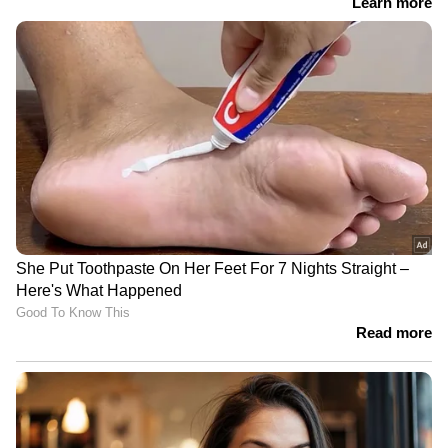
Payyanur | V Kunhikrishnan | KK
Ragesh