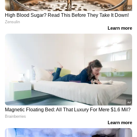
ഏഷ്യാനെറ്റ് ന്യൂസ് മലയാളത്തിലൂടെ
Sports
News
അറിയൂ.
Football News
തുടങ്ങി
എല്ലാ കായിക ഇനങ്ങളുടെയും
അപ്‌ഡേറ്റുകൾ ഒറ്റതൊട്ടിൽ. നിങ്ങളുടെ പ്രിയ
ടീമുകളുടെ പ്രകടനങ്ങൾ, ആവേശകരമായ
നിമിഷങ്ങൾ, മത്സരം കഴിഞ്ഞുള്ള
വിശകലനങ്ങൾ എല്ലാം ഇപ്പോൾ
Asianet
News Malayalam
മലയാളത്തിൽ തന്നെ!