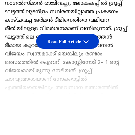
നാഗൽസ്‌മാൻ രാജിവച്ചു. ലോകകപ്പിൽ ഗ്രൂപ്പ്
ഘട്ടത്തിലുടനീളം സ്ഥിരതയില്ലാത്ത പ്രകടനം
കാഴ്ചവച്ച ജർമൻ ടീമിനെതിരെ വലിയറ
രീതിയിലുള്ള വിമർശനമാണ് വന്നിരുന്നത്. ഗ്രൂപ്പ്
ഘട്ടത്തിലെ ആദ്യ മത്സരത്തിൽ കുഞ്ഞൻ
Read Full Article
ടീമായ കുറസോവോയോട് 7-1 ന്റെ വമ്പൻ
വിജയം സ്വന്തമാക്കിയെങ്കിലും രണ്ടാം
മത്സരത്തിൽ ഐവറി കോസ്റ്റിനോട് 2- 1 ന്റെ
വിജയമായിരുന്നു നേടിയത്. ഗ്രൂപ്പ്
ചാമ്പ്യന്മാരായാണ് നോക്കൗട്ടിൽ
എത്തിയതെങ്കിലും അവസാന മത്സരത്തിൽ
ഇക്വഡോറിനോട് തോറ്റത് ടീമിനെ വലിയ
രീതിയിൽ ബാധിച്ചിരുന്നു.
LATEST VIDEOS
ഏഷ്യാനെറ്റ് ന്യൂസ് പ്രധാന വാർത്താ സ്രോതസായി
തെരഞ്ഞെടുക്കുക