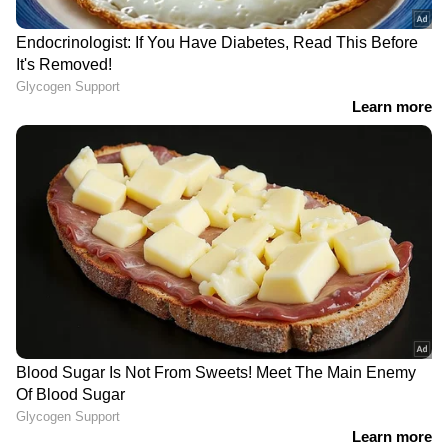
LATEST VIDEOS
'തോൽവിയിൽനിന്ന് CPM ഒന്നും
പഠിച്ചില്ല, ഭയപ്പെടുത്തി
കീഴ്പ്പെടുത്തലാണ് ലക്ഷ്യം';
വി.കുഞ്ഞികൃഷ്ണൻ
അമിത് ഷാ സഭയില്‍
എത്തണമെന്ന് പ്രതിപക്ഷം;
ആവശ്യം ഷായെ
അറിയിക്കണമെന്ന് രാജ്യസഭാ
അധ്യക്ഷന്‍ | Amit Shah