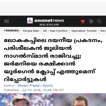
MALAYALAM
TRENDING :
Kerala Rain
US - Iran Conflict
Operation Toofan
Ker
ലോകകപ്പിലെ ദയനീയ പ്രകടനം,
പരിശീലകൻ ജൂലിയൻ
നാഗൽസ്‌മാൻ രാജിവച്ചു;
ജർമനിയെ രക്ഷിക്കാൻ
യൂർഗെൻ ക്ലോപ്പ് എത്തുമെന്ന്
റിപ്പോർട്ടുകൾ
Author :
Shyam Prasad
|
Sports
Published :
Jul 03 2026, 03:46 PM IST