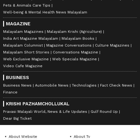
Pets & Animals Care Tips
Well-being & Mental Health News Malayalam
MAGAZINE
Malayalam Magazines
Malayalam Krishi (Agriculture)
India Art Magazine Malayalam
Malayalam Books
Malayalam Columnist
Magazine Conversations
Culture Magazines
Malayalam Short Stories
Conversations Magazine
Web Exclusive Magazine
Web Specials Magazine
Video Cafe Magazine
BUSINESS
Business News
Automobile News
Technologies
Fact Check News
Finance
KRISHI PAZHAMCHOLLUKAL
Pravasi Malayali World, News & Life Updates
Gulf Round Up
Dear Big Ticket
About Website
About Tv