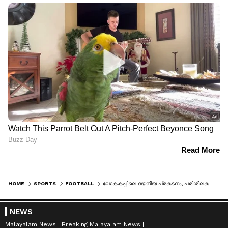
HOME
SPORTS
FOOTBALL
ലോകകപ്പിലെ ദയനീയ പ്രകടനം, പരിശീലകൻ ജൂലിയൻ നാഗൽസ്‌മാൻ രാജിവച്ചു; ജർമനിയെ രക്ഷിക്കാൻ യൂർഗെൻ ക്ലോപ്പ് എത്തുമെന്ന് റിപ്പോർട്ടുകൾ
NEWS
Malayalam News
Breaking Malayalam News