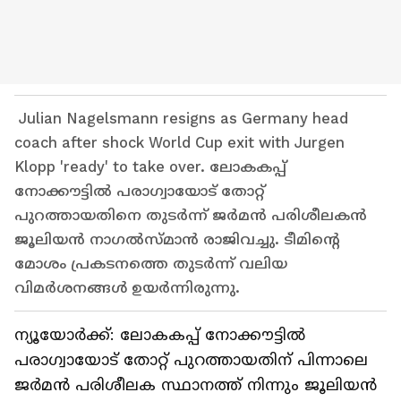
Julian Nagelsmann resigns as Germany head
coach after shock World Cup exit with Jurgen
Klopp 'ready' to take over. ലോകകപ്പ്
നോക്കൗട്ടിൽ പരാഗ്വായോട് തോറ്റ്
പുറത്തായതിനെ തുടർന്ന് ജർമൻ പരിശീലകൻ
ജൂലിയൻ നാഗൽസ്‌മാൻ രാജിവച്ചു. ടീമിന്റെ
മോശം പ്രകടനത്തെ തുടർന്ന് വലിയ
വിമർശനങ്ങൾ ഉയർന്നിരുന്നു.
ന്യൂയോർക്ക്: ലോകകപ്പ് നോക്കൗട്ടിൽ
പരാഗ്വായോട് തോറ്റ് പുറത്തായതിന് പിന്നാലെ
ജർമൻ പരിശീലക സ്ഥാനത്ത് നിന്നും ജൂലിയൻ