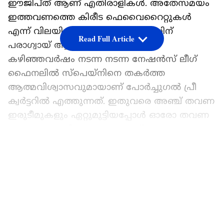
ഈജിപ്ത് ആണ് എതിരാളികൾ. അതേസമയം
ഇത്തവണത്തെ കിരീട ഫെവൈറൈറ്റുകൾ
എന്ന് വിലയിരുത്തപ്പെടുന്ന ഫ്രാൻസിന്
Read Full Article
പരാഗ്വായ് ആണ് എതിരാളികൾ.
കഴിഞ്ഞവർഷം നടന്ന നടന്ന നേഷൻസ് ലീഗ്
ഫൈനലിൽ സ്പെയ്നിനെ തകർത്ത
ആത്മവിശ്വാസവുമായാണ് പോർച്ചുഗൽ പ്രീ
ക്വർട്ടറിൽ എത്തുന്നത്. ഇതുവരെ അഞ്ച് തവണ
ഇരുടീമുകളും ഏറ്റുമുട്ടിയപ്പോൾ ഓരോ തവണ
ഇരുവരും ജയിക്കുമായും മൂന്ന് തവണ
സമനിലയിൽ പിരിയുകയും ചെയ്തിരുന്നു.
LATEST VIDEOS
ജപ്പാനെതിരെ മികച്ച വിജയം കരസ്ഥമാക്കിയ
ലാറ്റിനമേരിക്കൻ വമ്പന്മാരായ ബ്രസീലിന്
നോർവേയും മൊറോക്കോയ്ക്ക് കാണ്ടയുമാണ്
എതിരാളികൾ. രണ്ടാം കിരീടം ലക്ഷ്യമിട്ട്