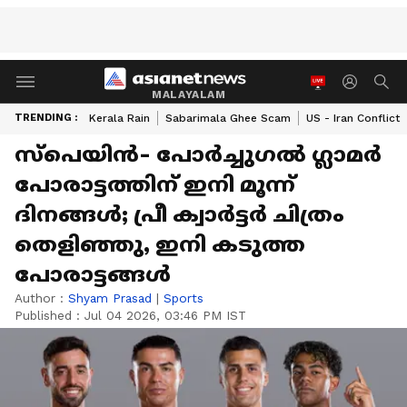
MALAYALAM
TRENDING :
Kerala Rain
Sabarimala Ghee Scam
US - Iran Conflict
സ്‌പെയിൻ- പോർച്ചുഗൽ ഗ്ലാമർ
പോരാട്ടത്തിന് ഇനി മൂന്ന്
ദിനങ്ങൾ; പ്രീ ക്വാർട്ടർ ചിത്രം
തെളിഞ്ഞു, ഇനി കടുത്ത
പോരാട്ടങ്ങൾ
Author :
Shyam Prasad
|
Sports
Published :
Jul 04 2026, 03:46 PM IST