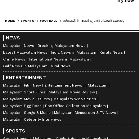
HOME
SPORTS
FOOTBALL
സ്‌പെയിൻ- പോർച്ചുഗൽ ഗ്ലാമർ പോരാട്ടത്തിന് ഇനി മൂന്ന് ദിനങ്ങൾ; പ്രീ ക്വാർട്ടർ ചിത്രം തെളിഞ്ഞു, ഇനി കടുത്ത പോരാട്ടങ്ങൾ
NEWS
Malayalam News
Breaking Malayalam News
Latest Malayalam News
India News in Malayalam
Kerala News
Crime News
International News in Malayalam
Gulf News in Malayalam
Viral News
ENTERTAINMENT
Malayalam Film New
Entertainment News in Malayalam
Malayalam Short Films
Malayalam Movie Review
Malayalam Movie Trailers
Malayalam Web Series
Malayalam Bigg Boss
Box Office Collection Malayalam
Malayalam Songs & Music
Malayalam Miniscreen & TV News
Malayalam Celebrity Interviews
SPORTS
Sports News in Malayalam
Cricket News in Malayalam