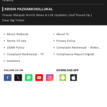
Finance
KRISHI PAZHAMCHOLLUKAL
Pravasi Malayali World, News & Life Updates
Gulf Round Up
Dear Big Ticket
About Website
About Tv
Terms Of Use
Privacy Policy
CSAM Policy
Complaint Redressal - Website
Complaint Redressal - TV
Compliance Report Digital
Investors
FOLLOW US ON
DOWNLOAD APP
© Copyright 2026 Asianxt Digital Technologies Private Limited (Formerly
known as Asianet News Media & Entertainment Private Limited) | All Rights
Reserved