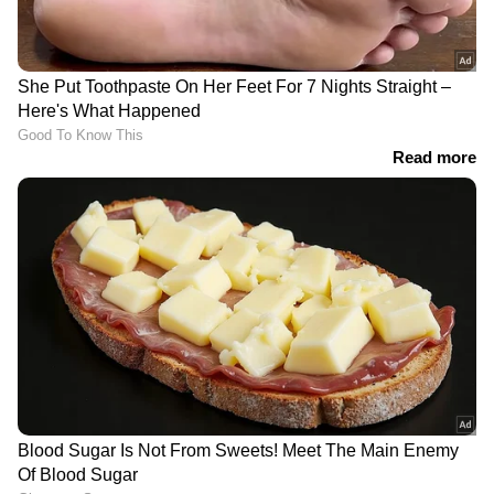
മത്സരത്തിൽ ഫ്രാൻസ് പരാഗ്വയെ നേരിടും.
LATEST VIDEOS
കനത്ത മഴയിൽ തൃശൂരും വീണു;
ജാഗ്രത നിർദേശം, വിദ്യാഭ്യാസ
സ്ഥാപനങ്ങൾക്ക് ഇന്ന് അവധി
ഫ്രഷ് കട്ടിൽ ഇന്ന് ജില്ല
കളക്ടറിന്റെയും മലിനീകരണ
നിയന്ത്രണ ബോര്‍ഡിന്റെയും
പരിശോധന