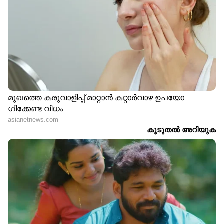
ഫോണിന് വമ്പൻ ലോഞ്ച്
മുടക്കേണ്ടിവരുമോ?
ഓഫറുകൾ
പുതിയ സൂചന ഇങ്ങനെ
മോട്ടോറോള എഡ്‍ജ് 70
മെമ്മറി ചിപ്പ് ക്ഷാമം;
പ്രോ+ ഇന്ത്യയിലേക്ക്;
റിയൽമി, വൺപ്ലസ്,
ക്യാമറയിലും
പോക്കോ ഫോണുകൾക്ക്
ഡിസൈനിലും വന്‍
ഇന്ത്യയിൽ വില കൂടി
വിസ്‌മയം