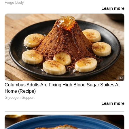
Read more:
രണ്ട് ദിവസം കൊണ്ട് 28 ലക്ഷം
പ്രീ-ഓര്‍ഡര്‍; ആപ്പിളിനെ ഞെട്ടിച്ച് വാവെയ്‌
ട്രൈ-ഫോള്‍ഡ് ഫോണ്‍