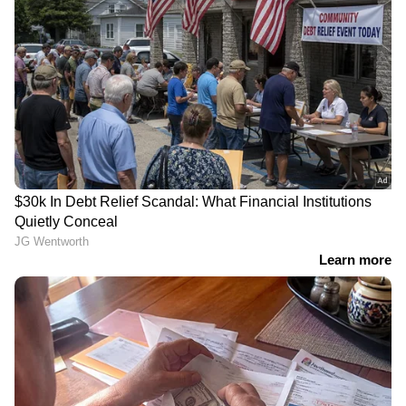
50 എംപി പ്രധാന ക്യാമറ, 12 എംപി ആള്‍ട്രാ-
വൈഡ്-ആംഗിള്‍ ലെന്‍സ്, 5.5x ഒപ്റ്റിക്കല്‍