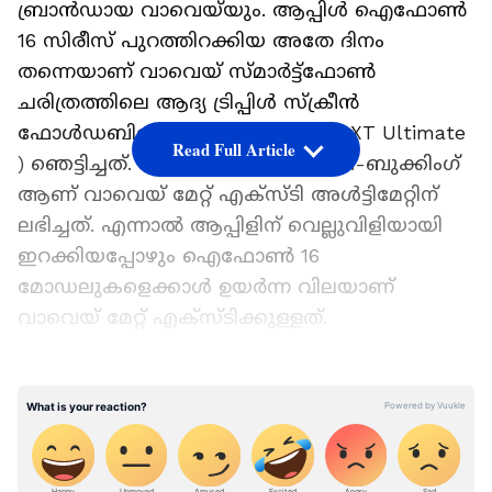
ബ്രാന്‍ഡായ വാവെയ്‌യും. ആപ്പിള്‍ ഐഫോണ്‍
16 സിരീസ് പുറത്തിറക്കിയ അതേ ദിനം
തന്നെയാണ് വാവെയ് സ്‌മാര്‍ട്ട്ഫോണ്‍
ചരിത്രത്തിലെ ആദ്യ ട്രിപ്പിള്‍ സ്ക്രീന്‍
ഫോള്‍ഡബിളുമായി (Huawei Mate XT Ultimate
Read Full Article
) ഞെട്ടിച്ചത്. റിലീസിന് മുമ്പ് വന്‍ പ്രീ-ബുക്കിംഗ്
ആണ് വാവെയ് മേറ്റ് എക്‌സ്‌ടി അള്‍ട്ടിമേറ്റിന്
ലഭിച്ചത്. എന്നാല്‍ ആപ്പിളിന് വെല്ലുവിളിയായി
ഇറക്കിയപ്പോഴും ഐഫോണ്‍ 16
മോഡലുകളെക്കാള്‍ ഉയര്‍ന്ന വിലയാണ്
വാവെയ് മേറ്റ് എക്‌സ്‌ടിക്കുള്ളത്.
Add Asianetnews as a Preferred
Source
ആപ്പിള്‍ ഐഫോണ്‍ 16 സിരീസ് അവതരിപ്പിച്ച്
ചുരുക്കം മണിക്കൂറുകള്‍ക്ക് ശേഷമാണ്