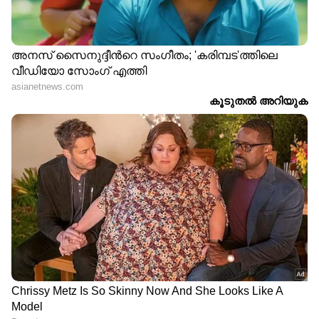
LATEST VIDEOS
9 At Nine Malayalam News |
വാർത്തകൾ വിശദമായി | 06 August
2026
കണ്ണൂരിൽ 30 ലക്ഷം രൂപയുടെ സി​
ഗരറ്റ് മോഷ്ടിച്ചയാൾ പിടിയിൽ |
Theft | Kannur