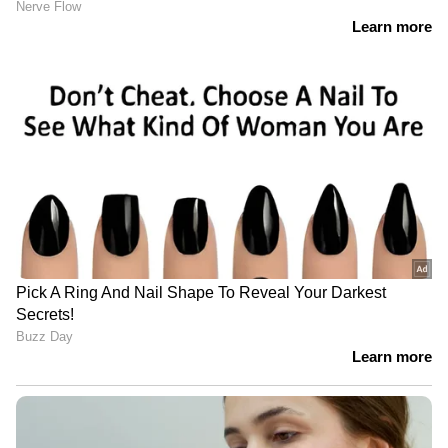
DOWNLOAD APP
RECOMMENDED STORIES
മോട്ടോറോള റേസർ
ഐഫോണ്‍ 18 പ്രോ
ഫോൾഡ് ഇന്ത്യയിൽ;
മോഡലുകള്‍ വാങ്ങാന്‍
പ്രീമിയം ഫോൾഡബിൾ
കൂടുതല്‍ പണം