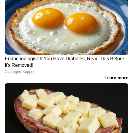
ഏഷ്യാനെറ്റ് ന്യൂസ് ലൈവ് യൂട്യൂബിൽ
കാണാം
LATEST VIDEOS
ABOUT THE AUTHOR