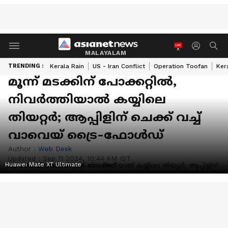
MALAYALAM
TRENDING :
Kerala Rain
US - Iran Conflict
Operation Toofan
Ker
മൂന്ന് മടക്കിന് പോക്കറ്റില്‍,
നിവര്‍ത്തിയാല്‍ കയ്യിലെ
തിയറ്റര്‍; ആപ്പിളിന് ചെക്ക് വച്ച്
വാവെയ് ട്രൈ-ഫോള്‍ഡ്
Author :
Web Desk
Updated :
Sep 11 2024, 10:44 AM IST
Huawei Mate XT Ultimate