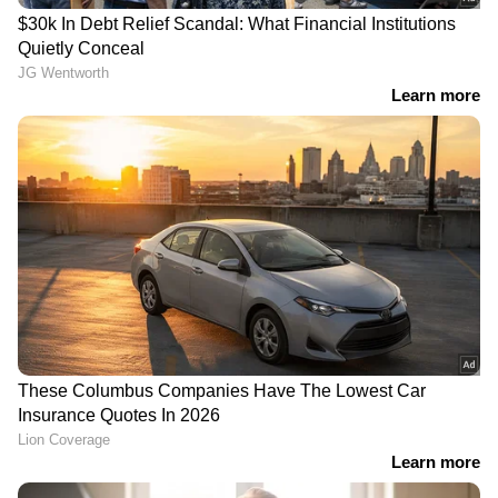
മുതലുള്ള വേരിയന്റുകളിൽ 5-സ്പീഡ് AMT
ലഭ്യമാണ്. ഫെയ്‌സ്‌ലിഫ്റ്റോടെ, ഓട്ടോമാറ്റിക്
വേരിയന്റുകളുടെ പ്രാരംഭ വിലയും ഹ്യുണ്ടായി
കുറച്ചിട്ടുണ്ട്. എക്‌സ്റ്റ‍ർ എഎംടി എക്‌സ്-ഷോറൂം
വില 7.72 ലക്ഷം രൂപ മുതൽ ആരംഭിക്കുന്നു.
5
7
Image Credit :
Asianet News
റെനോ കിഗർ
10 ലക്ഷം രൂപയിൽ താഴെ വിലയുള്ള രണ്ട്