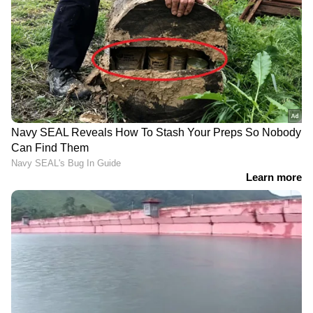
പ്രസിദ്ധീകരിച്ചു. പ്രിന്റ്, വിഷ്വല്‍,ഡിജിറ്റല്‍
മീഡിയകളില്‍ അനുഭവസമ്പത്ത്. ഇ മെയില്‍:
prashobh@asianetnews.in
DOWNLOAD APP
RECOMMENDED STORIES