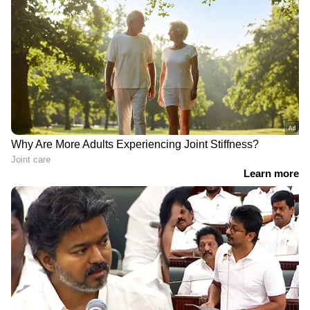
7
7
Image Credit :
Google
ടാറ്റാ പഞ്ച്
ടാറ്റ പഞ്ചിന്റെ മിക്ക വകഭേദങ്ങളിലും 88
കുതിരശക്തി ഉത്പാദിപ്പിക്കുന്ന 1.2 ലിറ്റർ
പെട്രോൾ എഞ്ചിനാണ് ഉപയോഗിക്കുന്നത്. 5-
സ്പീഡ് എഎംടി സപ്പോർട്ട് ചെയ്യുന്ന പ്യുവർ+
വേരിയന്റിൽ നിന്നാണ് ഓട്ടോമാറ്റിക്
ട്രാൻസ്മിഷൻ ഓപ്ഷനുകൾ ആരംഭിക്കുന്നത്.
ഒരു പ്രധാന പ്രത്യേകത, 10 ലക്ഷത്തിൽ താഴെ