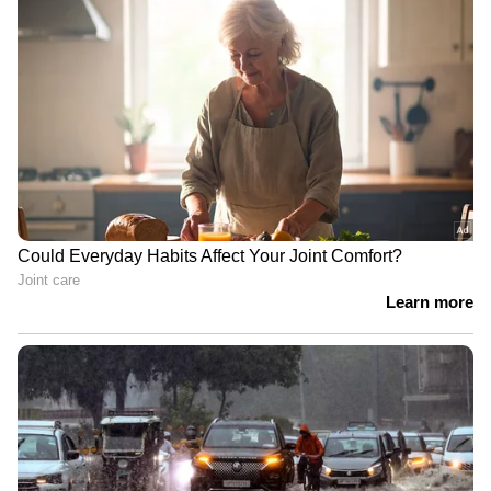
ഓട്ടോമാറ്റിക് ഓപ്ഷനുകൾ വാഗ്ദാനം
ചെയ്തുകൊണ്ടാണ് റെനോ കിഗർ
വേറിട്ടുനിൽക്കുന്നത്. 5-സ്പീഡ് AMT ഉള്ള 72-
കുതിരശക്തിയുള്ള എഞ്ചിൻ അല്ലെങ്കിൽ
സിവിടി ഗിയർബോക്സുള്ള 100-
കുതിരശക്തിയുള്ള ടർബോ-പെട്രോൾ എഞ്ചിൻ
എന്നിവയിൽ ഒന്ന് ഉപഭോക്താക്കൾക്ക്
തിരഞ്ഞെടുക്കാം. കീലെസ് എൻട്രി, റിയർ
വെന്റുകളുള്ള മാനുവൽ എസി, എൽഇഡി
ടെയിൽ ലാമ്പുകൾ എന്നിവയാണ്
സവിശേഷതകൾ. എഎംടി 19.03 കിലോമീറ്റർ
എആ‍എഐ മൈലേജ് നൽകുന്നു,
അതേസമയം സിവിടി 18.24 കിലോമീറ്റർ ലീറ്റർ
നൽകുന്നു. എക്സ്-ഷോറൂം വില ഏഴ് ലക്ഷം
മുതൽ ആരംഭിക്കുന്നു.