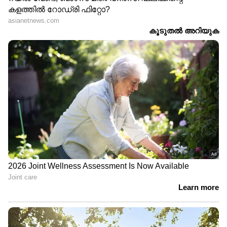
Image Credit :
Maruti Suzuki
മാരുതി സുസുക്കി ഫ്രോങ്ക്സ്
മാരുതി സുസുക്കി ഫ്രോങ്ക്‌സിൽ 1.2 ലിറ്റർ
പെട്രോൾ എഞ്ചിനും 5 സ്പീഡ് എഎംടി
ഗിയർബോക്‌സും ലഭ്യമാണ്, അതേസമയം
ഉയർന്ന വേരിയന്റുകളിൽ 1.0 ലിറ്റർ ടർബോ-
പെട്രോൾ എഞ്ചിനും 6 സ്പീഡ് ഓട്ടോമാറ്റിക്
ഗിയർബോക്‌സും ലഭ്യമാണ്. ആറ്
എയർബാഗുകൾ, ഓട്ടോമാറ്റിക് ക്ലൈമറ്റ്
കൺട്രോൾ, നാല് സ്പീക്കർ സൗണ്ട് സിസ്റ്റം,
റിയർ പാർക്കിംഗ് സെൻസറുകൾ എന്നിവയാണ്
സവിശേഷതകൾ. എക്‌സ്-ഷോറൂം വില 8.19
ലക്ഷം മുതൽ ആരംഭിക്കുന്നു.