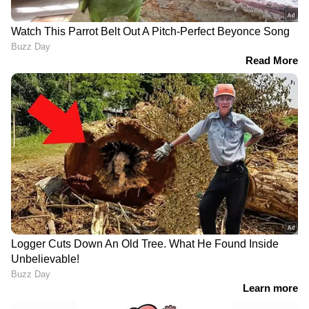
Related Articles
മൈലേജ് കൂടിയ 5 പെട്രോൾ ഓട്ടോമാറ്റിക്
എസ്‌യുവികൾ
നിസാൻ്റെ പുത്തൻ താരങ്ങൾ; വിപണി
ഭരിക്കാൻ രണ്ട് എസ്‌യുവികൾ
3
7
Image Credit :
Twitter
നിസാൻ മാഗ്നൈറ്റ്