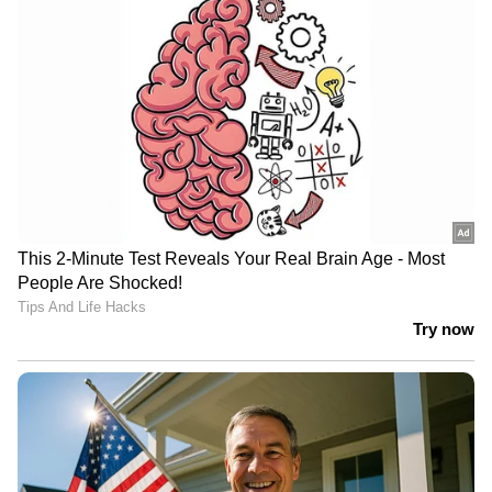
നിസാൻ മാഗ്നൈറ്റ് നിലവിൽ രാജ്യത്തെ ഏറ്റവും
താങ്ങാനാവുന്ന ഓട്ടോമാറ്റിക് എസ്‌യുവിയാണ്.
എൻട്രി ലെവൽ വിസിയ എഎംടി വേരിയന്റിൽ
ആറ് എയർബാഗുകൾ, ടിപിഎംഎസ്, ഒരു
ക്യാബിൻ എയർ പ്യൂരിഫയർ, ഹാലൊജൻ
ഹെഡ്‌ലൈറ്റുകൾ എന്നിവയുണ്ട്. പെട്രോൾ
എഞ്ചിനും എഎംടി ഗിയർബോക്സും ഇതിൽ
സജ്ജീകരിച്ചിരിക്കുന്നു. ഇതിന്റെ പ്രാരംഭ
എക്സ്-ഷോറൂം വില 6.21 ലക്ഷം രൂപയാണ്.