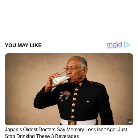
ഏഷ്യാനെറ്റ് ന്യൂസ് പ്രധാന വാർത്താ സ്രോതസായി
തെരഞ്ഞെടുക്കുക
2
7