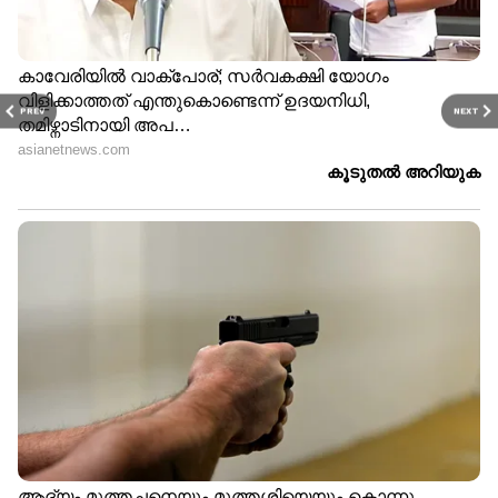
വിലയ്ക്ക് ഒരു CNG-AMT വേരിയന്റ് ലഭ്യമാണ്
എന്നതാണ്. ടാറ്റ പഞ്ച് എക്‌സ്-ഷോറൂം വില
7.60 ലക്ഷം രൂപ മുതൽ ആരംഭിക്കുന്നു.
PREV
NEXT
LATEST VIDEOS