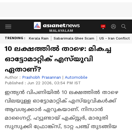
MALAYALAM
TRENDING :
Kerala Rain
Sabarimala Ghee Scam
US - Iran Conflict
10 ലക്ഷത്തിൽ താഴെ: മികച്ച
ഓട്ടോമാറ്റിക് എസ്‌യുവി
ഏതാണ്?
Author :
Prashobh Prasannan
|
Automobile
Published :
Jun 22 2026, 03:54 PM IST
ഇന്ത്യൻ വിപണിയിൽ 10 ലക്ഷത്തിൽ താഴെ
വിലയുള്ള ഓട്ടോമാറ്റിക് എസ്‌യുവികൾക്ക്
ആവശ്യക്കാർ ഏറുകയാണ്. നിസാൻ
മാഗ്നൈറ്റ്, ഹ്യുണ്ടായ് എക്‌സ്റ്റർ, മാരുതി
സുസുക്കി ഫ്രോങ്ക്സ്, ടാറ്റ പഞ്ച് തുടങ്ങിയ