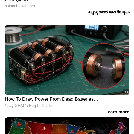
നീക്കം: രണ്ട് പുതിയ
നീക്കം: മൂന്ന് പുതിയ
എസ്‌യുവികൾ
കാറുകൾ ഉടൻ
LATEST VIDEOS
ചെന്നിത്തലയിൽ വെള്ളക്കെട്ട്; മഴ
മാറി നിൽക്കുന്നത് താത്കാലിക
ആശ്വാസം
ദില്ലിയിൽ റെഡ് അലർട്ട് പ്രഖ്യാപിച്ചു;
കനത്ത മഴ തുടരുമെന്ന് മുന്നറിയിപ്പ്