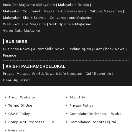
India Art Magazine Malayalam
Malayalam Books
Malayalam Columnist
Magazine Conversations
Culture Magazines
Malayalam Short Stories
Conversations Magazine
Web Exclusive Magazine
Web Specials Magazine
Video Cafe Magazine
BUSINESS
Business News
Automobile News
Technologies
Fact Check News
Finance
KRISHI PAZHAMCHOLLUKAL
Pravasi Malayali World, News & Life Updates
Gulf Round Up
Dear Big Ticket
About Website
About Tv
Terms Of Use
Privacy Policy
CSAM Policy
Complaint Redressal - Website
Complaint Redressal - TV
Compliance Report Digital
Investors