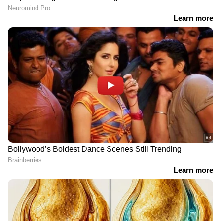
Image Credit :
Google
നിരവധി മോഡലുകൾ
നിസാൻ മാഗ്നൈറ്റ്, ഹ്യുണ്ടായ് എക്‌സ്റ്റർ, മാരുതി
സുസുക്കി ഫ്രോങ്ക്സ്, ടാറ്റ പഞ്ച് തുടങ്ങിയ
എസ്‌യുവികൾ ഈ ബജറ്റിൽ മികച്ച
സവിശേഷതകൾ, നല്ല മൈലേജ്, സുഖകരമായ
ഡ്രൈവിംഗ് അനുഭവം എന്നിവ വാഗ്ദാനം
ചെയ്യുന്നു.