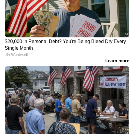
4
7
Image Credit :
Google
ഹ്യുണ്ടായി എക്സ്റ്റർ
83 കുതിരശക്തി ഉത്പാദിപ്പിക്കുന്ന 1.2 ലിറ്റർ
പെട്രോൾ എഞ്ചിനിലാണ് അപ്‌ഡേറ്റ് ചെയ്ത
ഹ്യുണ്ടായി എക്‌സ്റ്റർ വരുന്നത്. HX3 ട്രിം