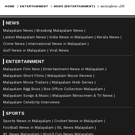
HOME
ENTERTAINMENT
NEWS (ENTERTAINMENT)
മലയാളിയെ ചിരിപ്പിച്ച പ്രിയ നടന് അന്ത്യാഞ്ജലി അർപ്പിച്ച് മലയാളക്കര
NEWS
Malayalam News
Breaking Malayalam News
Latest Malayalam News
India News in Malayalam
Kerala News
Crime News
International News in Malayalam
Gulf News in Malayalam
Viral News
ENTERTAINMENT
Malayalam Film New
Entertainment News in Malayalam
Malayalam Short Films
Malayalam Movie Review
Malayalam Movie Trailers
Malayalam Web Series
Malayalam Bigg Boss
Box Office Collection Malayalam
Malayalam Songs & Music
Malayalam Miniscreen & TV News
Malayalam Celebrity Interviews
SPORTS
Sports News in Malayalam
Cricket News in Malayalam
Football News in Malayalam
ISL News Malayalam
IPL News Malayalam
World Cup News Malayalam