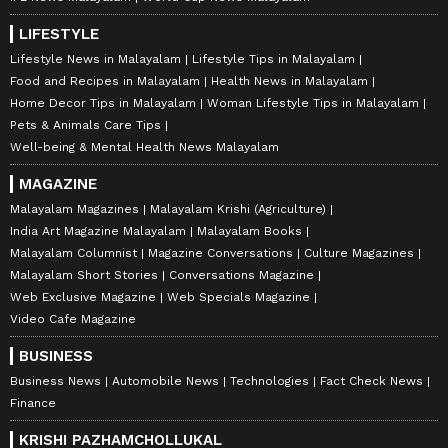
LIFESTYLE
Lifestyle News in Malayalam
Lifestyle Tips in Malayalam
Food and Recipes in Malayalam
Health News in Malayalam
Home Decor Tips in Malayalam
Woman Lifestyle Tips in Malayalam
Pets & Animals Care Tips
Well-being & Mental Health News Malayalam
MAGAZINE
Malayalam Magazines
Malayalam Krishi (Agriculture)
India Art Magazine Malayalam
Malayalam Books
Malayalam Columnist
Magazine Conversations
Culture Magazines
Malayalam Short Stories
Conversations Magazine
Web Exclusive Magazine
Web Specials Magazine
Video Cafe Magazine
BUSINESS
Business News
Automobile News
Technologies
Fact Check News
Finance
KRISHI PAZHAMCHOLLUKAL