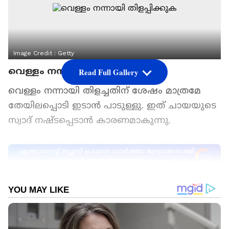
Image Credit :
Getty
വെള്ളം നന്നായി തിളപ്പിക്കുക
Read Full Gallery
വെള്ളം നന്നായി തിളച്ചതിന് ശേഷം മാത്രമേ
തേയിലപ്പൊടി ഇടാൻ പാടുള്ളു. ഇത് ചായയുടെ
സ്വാദ് നഷ്ടപ്പെടാൻ കാരണമാകുന്നു.
ഏഷ്യാനെറ്റ് ന്യൂസ് പ്രധാന വാർത്താ സ്രോതസായി
തെരഞ്ഞെടുക്കുക