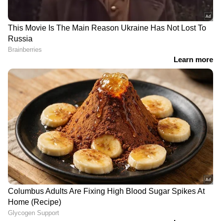
ചായ ഇടുമ്പോൾ അമിതമായി പാൽ ചേർക്കാൻ
പാടില്ല. ഇത് അസിഡിറ്റി ഉണ്ടാവാൻ
കാരണമാകുന്നു. പാലിന്റെ അളവ് കൂടുന്നതിന്
അനുസരിച്ച് ദഹനം കുറയും.
Related Articles
Bathroom plants : കുളിമുറി കൂളാക്കാം,
ബാത്ത്‌റൂമില്‍ വളര്‍ത്താവുന്ന ആറ്