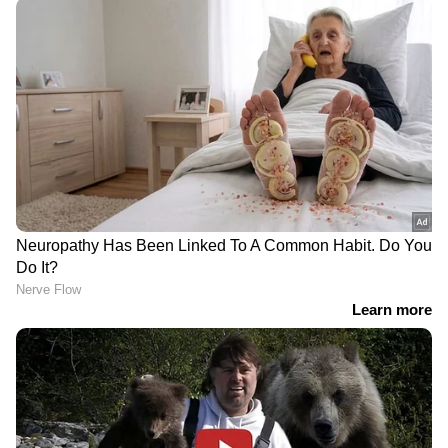
Image Credit :
Getty
കൂടുതൽ തവണ ചൂടാക്കരുത്
ചായ പലതവണകളിലായി ചൂടാക്കി
കുടിക്കുന്നത് ഒഴിവാക്കണം. ഇത് ചായയിലെ
ടാനിന്റെ അളവ് കൂടാനും കൂടുതൽ അസിഡിക്
ആവാനും കാരണമാകുന്നു.