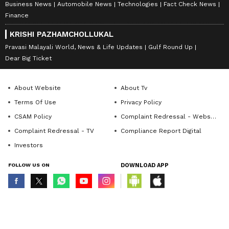
Business News
Automobile News
Technologies
Fact Check News
Finance
KRISHI PAZHAMCHOLLUKAL
Pravasi Malayali World, News & Life Updates
Gulf Round Up
Dear Big Ticket
About Website
About Tv
Terms Of Use
Privacy Policy
CSAM Policy
Complaint Redressal - Website
Complaint Redressal - TV
Compliance Report Digital
Investors
FOLLOW US ON
DOWNLOAD APP
© Copyright 2026 Asianxt Digital Technologies Private Limited (Formerly
known as Asianet News Media & Entertainment Private Limited) | All Rights
Reserved