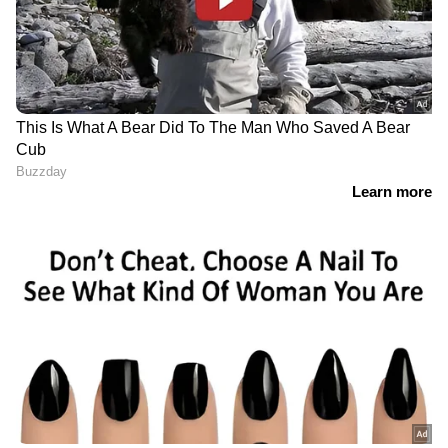
LATEST VIDEOS
ABOUT THE AUTHOR
Ameena Shirin
AS
ഏഷ്യാനെറ്റ് ന്യൂസ് ഓണ്‍ലൈനില്‍ 2025 മുതല്‍