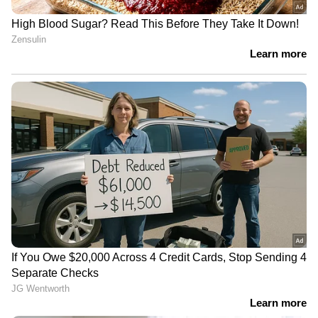
Image Credit :
Getty
അമിതമായി തിളപ്പിക്കരുത്
തേയിലപ്പൊടി അമിതമായി തിളപ്പിക്കുന്നത്
ഒഴിവാക്കണം. ഇത് അസിഡിറ്റി ഉണ്ടാവാൻ
കാരണമാകുന്നു. ആവശ്യത്തിന് മാത്രം
തിളപ്പിക്കുക.
5
5