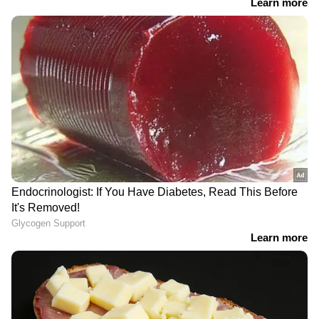
ചെടികള്‍
വീട്ടിലൊരു പച്ചക്കറി തോട്ടം | Kitchen
Garden
3
5
Image Credit :
Getty
തേയിലപ്പൊടി ഇടുന്നത്
വെള്ളം വെച്ച ഉടനെ തേയിലപ്പൊടി ഇടുന്നത്
ഒഴിവാക്കണം. വെള്ളം നന്നായി തിളച്ചതിന്
ശേഷം മാത്രമേ തേയിലയും പഞ്ചസാരയും
ഇടാൻ പാടുള്ളു.