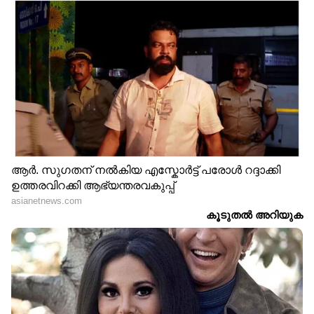
DOWNLOAD APP
RECOMMENDED STORIES
കരളിന്റെ ആരോഗ്യം
കരളിന്റെ ആരോഗ്യത്തിന്
മെച്ചപ്പെടുത്തുന്നതിന്
ഗ്രീൻ ടീ മികച്ചതോ?
ദിവസവും ഡയറ്റിൽ
പ്രധാനമായും
ഉൾപ്പെടുത്തേണ്ട 4 ഔഷധ
അറിയേണ്ടത്
ചായകൾ