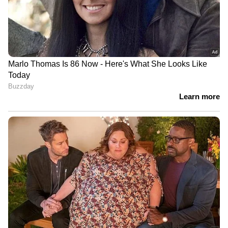
ഗർഭകാലത്ത് സ്ത്രീകൾ
സ്തനാർബുദ സാധ്യത
നിർബന്ധമായും
കുറയ്ക്കാൻ
കഴിക്കേണ്ട 7 പഴങ്ങൾ
സഹായിക്കുന്ന 5 പ്രധാന
ഭക്ഷണങ്ങൾ
LATEST VIDEOS
'തോൽവിയിൽനിന്ന് CPM ഒന്നും
പഠിച്ചില്ല, ഭയപ്പെടുത്തി
കീഴ്പ്പെടുത്തലാണ് ലക്ഷ്യം';
വി.കുഞ്ഞികൃഷ്ണൻ
അമിത് ഷാ സഭയില്‍
എത്തണമെന്ന് പ്രതിപക്ഷം;