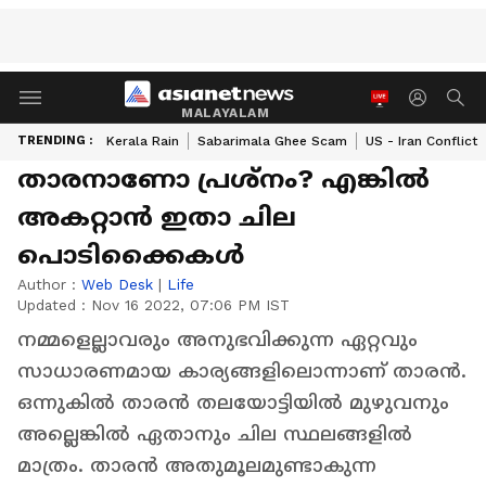
MALAYALAM
TRENDING :
Kerala Rain
Sabarimala Ghee Scam
US - Iran Conflict
താരനാണോ പ്രശ്നം? എ​ങ്കിൽ
അകറ്റാൻ ഇതാ ചില
പൊടിക്കെെകൾ
Author :
Web Desk
|
Life
Updated :
Nov 16 2022, 07:06 PM IST
നമ്മളെല്ലാവരും അനുഭവിക്കുന്ന ഏറ്റവും
സാധാരണമായ കാര്യങ്ങളിലൊന്നാണ് താരൻ.
ഒന്നുകിൽ താരൻ തലയോട്ടിയിൽ മുഴുവനും
അല്ലെങ്കിൽ ഏതാനും ചില സ്ഥലങ്ങളിൽ
മാത്രം. താരൻ അതുമൂലമുണ്ടാകുന്ന