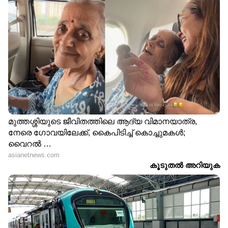
ഏഷ്യാനെറ്റ് ന്യൂസ് മലയാളത്തിലൂടെ
Health
News
അറിയൂ.
Food and Recipes
തുടങ്ങി
മികച്ച ജീവിതം നയിക്കാൻ സഹായിക്കുന്ന
ടിപ്സുകളും ലേഖനങ്ങളും — നിങ്ങളുടെ
ദിവസങ്ങളെ കൂടുതൽ മനോഹരമാക്കാൻ
Asianet News Malayalam
ABOUT THE AUTHOR
Web Desk
WD
Published :
Nov 16 2022, 06:28 PM IST
Follow Us