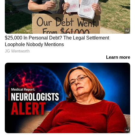
ഉലുവയും കറിവേപ്പില മുടി വളർച്ചയെ
പ്രോത്സാഹിപ്പിക്കുന്ന രണ്ട് അടുക്കള
ചേരുവകളാണെന്ന് എല്ലാവർക്കും അറിയാം.
ഇവ രണ്ടും പൊടിയാക്കി ആഴ്ചയിൽ ഒരു
മാസ്കായി ഉപയോ​ഗിക്കാം. ഇത് മുടിയുടെ
വളർച്ചയെ ത്വരിതപ്പെടുത്തുക മാത്രമല്ല
തലയോട്ടി വൃത്തിയാക്കുകയും ചെയ്യും.