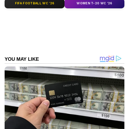
FIFA FOOTBALL WC '26
WOMEN T-20 WC '26
ഏഷ്യാനെറ്റ് ന്യൂസ് പ്രധാന വാർത്താ സ്രോതസായി
തെരഞ്ഞെടുക്കുക
2
5