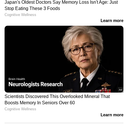
4
5
aleo vera