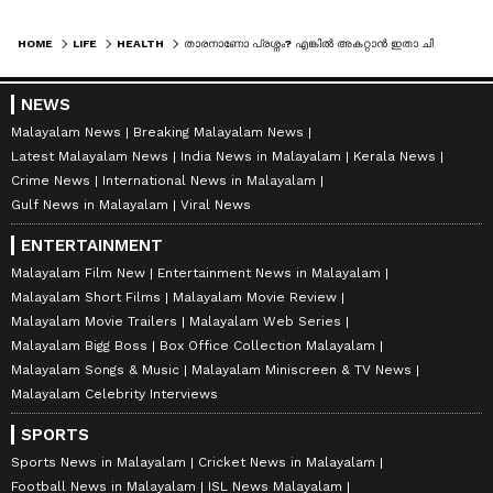
HOME
LIFE
HEALTH
താരനാണോ പ്രശ്നം? എ​ങ്കിൽ അകറ്റാൻ ഇതാ ചില പൊടിക്കെെകൾ
NEWS
Malayalam News
Breaking Malayalam News
Latest Malayalam News
India News in Malayalam
Kerala News
Crime News
International News in Malayalam
Gulf News in Malayalam
Viral News
ENTERTAINMENT
Malayalam Film New
Entertainment News in Malayalam
Malayalam Short Films
Malayalam Movie Review
Malayalam Movie Trailers
Malayalam Web Series
Malayalam Bigg Boss
Box Office Collection Malayalam
Malayalam Songs & Music
Malayalam Miniscreen & TV News
Malayalam Celebrity Interviews
SPORTS
Sports News in Malayalam
Cricket News in Malayalam
Football News in Malayalam
ISL News Malayalam