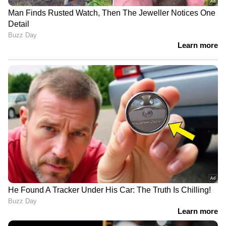
RECOMMENDED STORIES
എപ്പോഴും ക്ഷീണമാണോ?
അസിഡിറ്റിയിൽ നിന്ന്
ആവശ്യത്തിന് ഉറങ്ങിയിട്ടും
ആശ്വാസം ലഭിക്കാൻ ഇതാ
മാറാത്ത ക്ഷീണത്തിന്
ആറ് വഴികൾ
പിന്നിലെ കാരണം ഇതാണ്;
അറിയേണ്ടത്