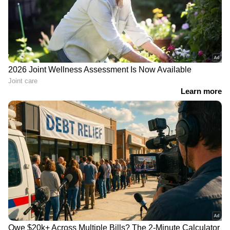
മലയാര മേഖലകളിൽ കനത്ത നാശ നഷ്ടമാണ്
ഇതുവരെയുണ്ടായത്. വീടുകളിലും വ്യാപാര
സ്ഥാപനങ്ങളിലും വെളളം കയറി. ഭക്ഷ്യ
ഗോഡൌണുകളിലെ സാധനങ്ങളെല്ലാം നശിച്ചു.
കൃഷി ഇടങ്ങളിലും വെള്ളം കയറിയതോടെ
ഓണക്കൃഷിയും പൂർണമായും നശിച്ചു.