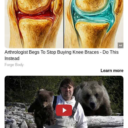
ഏഷ്യാനെറ്റ് ന്യൂസ് പ്രധാന വാർത്താ സ്രോതസായി
തെരഞ്ഞെടുക്കുക
2
15