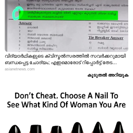
13
15
കാഞ്ഞിരപ്പുഴയിൽ വെള്ളം ക്രമാതീതമായി
കൂടുന്നതിനാൽ പുഴയോരത്ത് താമസിക്കുന്നവർ
ജാഗ്രത പുലർത്തണമെന്ന് അറിയിപ്പുണ്ട്.
കണിച്ചാർ കേളകം പഞ്ചായത്തുകളിൽ വ്യാപക
കൃഷി നാശവുമുണ്ടായിട്ടുണ്ട്. ഒരുമാസം മുൻപ്
ഈ ഭാഗത്തുണ്ടായ ഉരുൾ പൊട്ടലിൽ
വെള്ളറയിലെ രാജേഷ്, താഴെ വെള്ളറ
കോളനിയിലെ ചന്ദ്രൻ, രണ്ടര വയസുകാരി നുമ