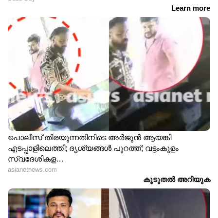
പ്രദേശവാസികൾ ദുരിതാശ്വാസ ക്യാമ്പുകളിൽ
നിന്നും വീടുകളിലേക്ക് മടങ്ങി ദിവസങ്ങൾ
മാത്രം പിന്നിടുമ്പോഴാണ് വീണ്ടും ഭീതി പരത്തി
ഉരുൾ പൊട്ടലുണ്ടായത്.കേരളത്തിൽ അടുത്ത 5
ദിവസം വ്യാപകമായ മഴക്കൊപ്പം ഇടിയും
മിന്നലിനും സാധ്യതയെന്നും പ്രവചനമുണ്ട്.
15
15