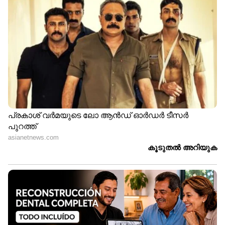
സമീപം മലവയലില്‍ മലവെള്ളപ്പാച്ചില്‍
രൂക്ഷമായി.
11
15
തോട് കരകവിഞ്ഞതിനെ തുടർന്ന് വെള്ളം
ജനവാസ കേന്ദ്രത്തിലേക്ക് ഒഴുകി. ചില
വീടുകളിൽ വെള്ളം കയറി. വയലിനോട് ചേർന്ന
സ്ഥലമായതിനാൽ വേഗത്തിൽ വെള്ളം
കയറുകയായിരുന്നു. മഴ തുടരുന്ന