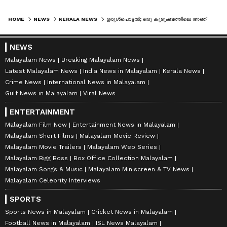
HOME
NEWS
KERALA NEWS
ഉരുള്‍പൊട്ടല്‍; ഒരു കുടുംബത്തിലെ അഞ്ച് പേരില്‍ മൂന്ന് പേരുടെ മൃതദേഹം കണ്ടെത്തി, രണ്ട് പേര്‍ക്കായി തിരച്ചില്‍
ABOUT THE AUTHOR
Web Desk
WD
NEWS
Malayalam News
Breaking Malayalam News
Latest Malayalam News
India News in Malayalam
Kerala News
മഴ കനത്തത് (Mazha Kanathath)
കേരളം
കേരള മഴ
മഴ (Mazha)
Crime News
International News in Malayalam
Published :
Aug 29 2022, 09:55 AM IST
Gulf News in Malayalam
Viral News
Follow Us
ENTERTAINMENT
Malayalam Film New
Entertainment News in Malayalam
കേരളത്തിലെ എല്ലാ വാർത്തകൾ
Kerala
Malayalam Short Films
Malayalam Movie Review
Malayalam Movie Trailers
Malayalam Web Series
News
അറിയാൻ എപ്പോഴും ഏഷ്യാനെറ്റ്
Malayalam Bigg Boss
Box Office Collection Malayalam
ന്യൂസ് വാർത്തകൾ.
Malayalam News
Malayalam Songs & Music
Malayalam Miniscreen & TV News
തത്സമയ അപ്‌ഡേറ്റുകളും ആഴത്തിലുള്ള
Malayalam Celebrity Interviews
വിശകലനവും സമഗ്രമായ റിപ്പോർട്ടിംഗും —
SPORTS
എല്ലാം ഒരൊറ്റ സ്ഥലത്ത്. ഏത് സമയത്തും,
Sports News in Malayalam
Cricket News in Malayalam
എവിടെയും വിശ്വസനീയമായ വാർത്തകൾ
Football News in Malayalam
ISL News Malayalam