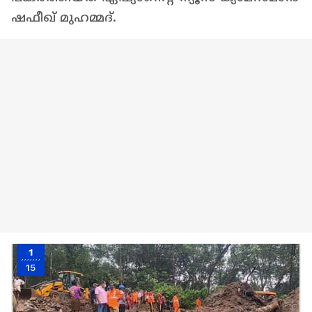
ഷഫീഖ് മുഹമ്മദ്.
1
15