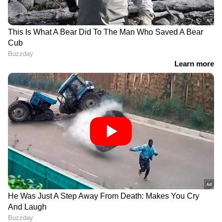
പ്രദേശത്ത് നിലവിൽ മഴ മാറി
നിൽക്കുന്നതിനാൽ രക്ഷാപ്രവർത്തനങ്ങൾ
സുഗമമാണ്. പുളിയന്മല സംസ്‌ഥാന പാതയിൽ
നാടുകാണിക്ക് സമീപം മണ്ണിടിഞ്ഞ് വീണ്
ഗതാഗതം തടസ്സപ്പെട്ടു. തെരച്ചിലിന്നായി
എൻഡിആർഎഫ് സംഘം ഇന്ന് എത്തും.
തൃശൂരിൽ നിന്നുള്ള സംഘം ഇതിനോടകം
തൊടുപുഴയിലേക്ക് പുറപ്പെട്ടു.