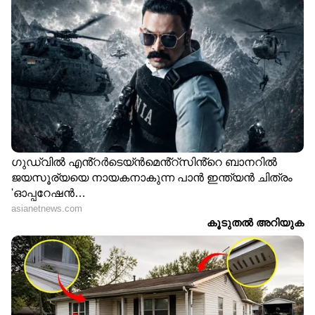
നെടുംകുന്നം നെടുമണിയിൽ തോട് കര
കവിഞ്ഞൊഴുകി. പാലം മുങ്ങി ഗതാഗതം
തടസപ്പെട്ടു. തോട് വഴി മാറി ഒഴുകുകയാണ്.
9
15
കറുകച്ചാൽ മണിമല റൂട്ടിൽ വെള്ളം കയറി
ഗതാഗത തടസം ഉണ്ടായി. 2018-ലെ
പ്രളയത്തിൽ പോലും വെള്ളം കയറാത്ത
സ്‌ഥലങ്ങളാണിത്. അടുത്ത 3 മണിക്കൂറിൽ