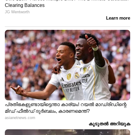
6
15
പത്തനംതിട്ട പെരിങ്ങമലയിൽ പാടത്ത്
കെട്ടിയിട്ടിരുന്ന പോത്ത് വെള്ളത്തിൽ മുങ്ങി
ചത്തു. ഇന്നലെ രാത്രി 12 മണിയോടെ തുടങ്ങിയ