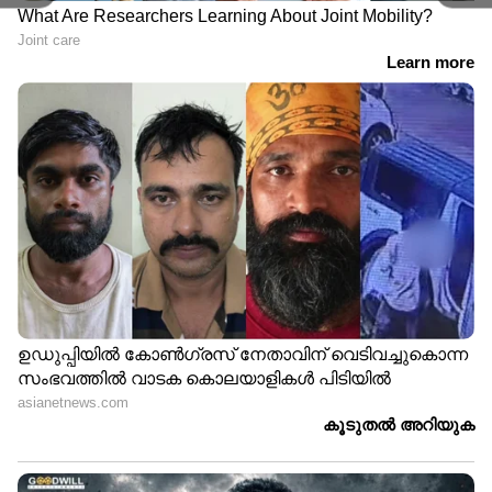
8
15
പുഴകളിൽ നിലവിൽ അപകടകരമായ രീതിയിൽ
വെളളം ഉയർന്നിട്ടില്ലെങ്കിലും കക്കി അണക്കെട്ട്
തുറന്നിരിക്കുന്നതിനാൽ മഴ തുടരുന്ന
സാഹചര്യം ഉണ്ടായാൽ പുഴകളിലെ ജല നിരപ്പും
ഉയരാന്‍ സാധ്യതയുണ്ട്. കോട്ടയത്ത്