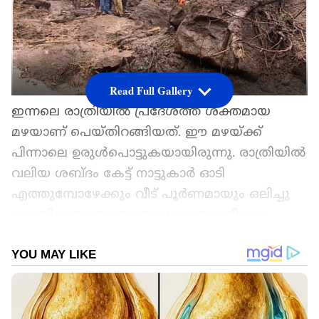
Read Full Gallery
ഇന്നലെ രാത്രിയില്‍ പ്രദേശത്ത് ശക്തമായ
മഴയാണ് പെയ്തിറങ്ങിയത്. ഈ മഴയ്ക്ക്
പിന്നാലെ ഉരുൾപൊട്ടുകയായിരുന്നു. രാത്രിയില്‍
വലിയ ശബ്ദം കേട്ട് നാട്ടുകാർ ഓടി
എത്തുമ്പോഴേക്കും വീട് പൂർണമായും ഒലിച്ചു
പോയിരുന്നു. റവന്യൂ വകുപ്പും പൊലീസും
ഫയർഫോഴ്സ് സംഘും സ്ഥലത്തുണ്ട്. ജെ സി
ബി ഉപയോഗിച്ച് മണ്ണ് നീക്കിയാണ് ആളുകളെ
കണ്ടെടുക്കുന്നത്.