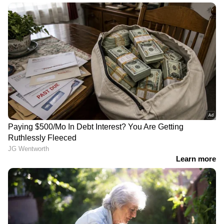
കോട്ടയം, പത്തനംതിട്ട, ഇടുക്കി ജില്ലകളിൽ
പലയിടത്തും മണ്ണിടിച്ചിലും
ഉരുൾപ്പൊട്ടലുമുണ്ടായി. പത്തനംതിട്ടയിൽ
വായ്പൂർ, മുതുപാല, വെണ്ണിക്കുളം, ചുങ്കപ്പാറ
പ്രദേശങ്ങളിൽ വെളളം കയറി. 2018-ലെ
പ്രളയത്തിൽ പോലും വെളളം കയറാത്ത
സ്ഥലങ്ങളിലാണ് ഇത്തവണ വെളളം
കയറിയതെന്നാണ് പ്രദേശവാസികൾ പറയുന്നു.
5
15