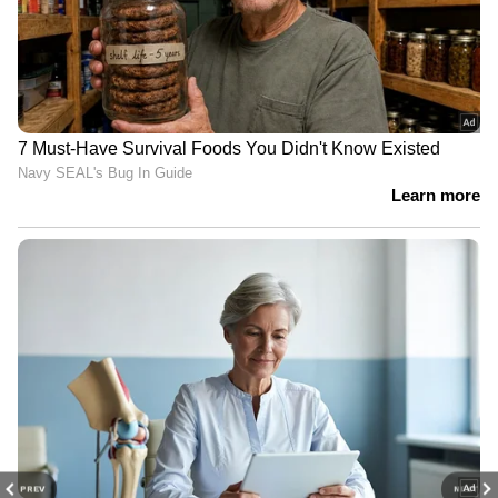
നിറഞ്ഞ് ഗതാഗതം തടസപ്പെട്ടു. പൊലീസ്
ക്വാർട്ടേഴ്സിലും വെള്ളം കയറി. 12 -ലേറെ
കുടുംബങ്ങൾക്ക് പുറത്തിറങ്ങാനാകാത്ത
അവസ്ഥയിലാണ്. നഗരത്തിന് പുറത്ത്
സാധാരണ വെള്ളം കയറാത്ത മേഖലകളിൽ
പോലും ഇത്തവണ വെള്ളം കയറി.
PREV
NEXT