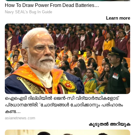
10
15
ഇത് പ്രകാരം ഇന്ന് കേരളത്തിലെ 9 ജില്ലകളില്‍
യെല്ലോ ജാഗ്രത നിർദ്ദേശം പുറപ്പെടുവിച്ചു.
കോട്ടയം, എറണാകുളം, ഇടുക്കി, പാലക്കാട്,
മലപ്പുറം, കോഴിക്കോട്, വയനാട്, കണ്ണൂർ,
കാസ‍ർകോട് ജില്ലകളിലാണ് ഇന്ന് യെല്ലോ
അലർട്ട്. വയനാട് അമ്പുകുത്തി മലയ്ക്ക്