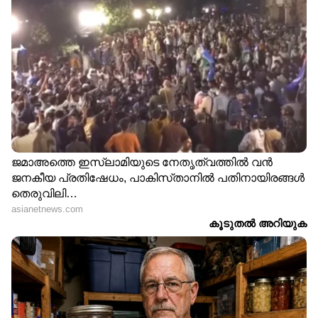
അതിതീവ്ര മഴയാണ് പ്രശ്നം സൃഷ്ടിച്ചത്.
എന്നാൽ ഇന്ന് രാവിലെ മുതല്‍ മഴയ്ക്ക് നേരിയ
ശമനം വന്നിട്ടുണ്ട്. മഴ മാറി നിന്നാൽ വെള്ളം
ഇറങ്ങുമെന്ന പ്രതീക്ഷയിലാണ് നാട്ടുകാരും
അധികൃതരും.
7
15
പ്രദേശത്തെ കൈത്തോടുകൾ നിറഞ്ഞു
കവിഞ്ഞു. പലയിടങ്ങളിലും റോഡിൽ വെള്ളം