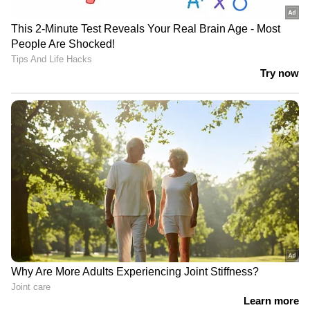
4
15
മധ്യകേരളത്തിൽ മലയോര മേഖലയിൽ
അതിശക്തമായ മഴ ഇന്നും തുടരുകയാണ്.