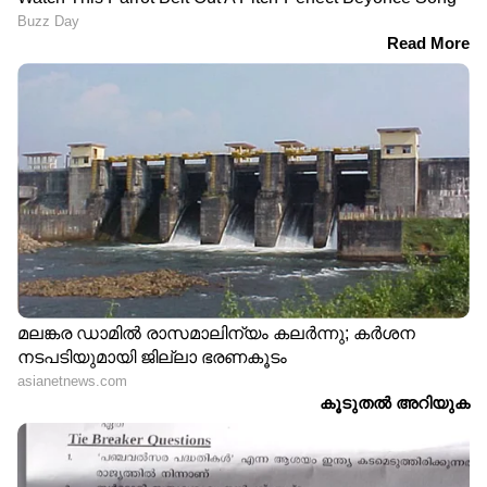
കണ്ണൂരിലെ മലയോര മേഖലയായ കണിച്ചാർ
പഞ്ചായത്തിൽ ഏലപ്പീടികയ്ക്ക് സമീപത്തെ
വനത്തിലും ഉരുൾപൊട്ടി. ഇതേതുടർന്ന്
ഇരുപത്തി ഏഴാം മൈൽ, പൂളക്കുറ്റി,
ഭാഗങ്ങളിൽ മണ്ണിടിച്ചിലും മലവെള്ളപ്പാച്ചിലും
ഉണ്ടായി. വെള്ളം കുത്തിയറിങ്ങി ഒറ്റപ്പെട്ട താഴെ
വെള്ളറ കോളനിയിലെ കുടുംബങ്ങളെ
അഗ്നിരക്ഷ സേനയെത്തി ബന്ധുവീടുകളിലേക്ക്
മാറ്റി.