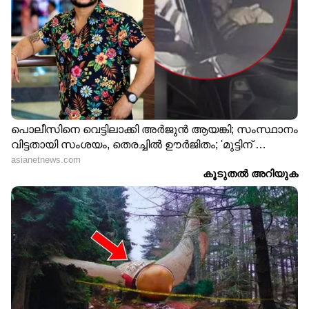
തെക്ക് പടിഞ്ഞാറൻ ബീഹാറിന് മുകളിലും
സമീപ പ്രദേശങ്ങളിലായി ചക്രവാതചുഴി
നിലനിൽക്കുന്നതും തെക്കൻ ബംഗാൾ
ഉൾകടലിന്‍റെ മധ്യഭാഗത്തായി മറ്റൊരു
ചക്രവാതചുഴി നിലനിൽക്കുന്നതും തെക്കൻ
ബംഗാൾ ഉൾകടലിൽ നിന്നും തെക്കൻ
തമിഴ്നാട് വരെ ന്യൂനമർദ്ദ പാത്തി
നിലനിൽക്കുന്നതുമാണ് കേരളത്തിൽ വ്യാപക
മഴയ്ക്ക് കാരണമാകുന്നത്.