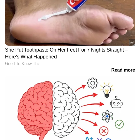
ഉരുൾപ്പൊട്ടൽ സാഹചര്യം
നിലനിൽക്കുന്നതിനാൽ തൊടുപുഴ പുളിയന്മല
റോഡിലൂടെയുള്ള രാത്രികാല യാത്ര
നിരോധിക്കുമെന്ന് ജില്ലാ കളക്ടർ അറിയിച്ചു.
മലയോരമേഖലയിലുള്ള യാത്ര
നിരോധിക്കണോയെ കാര്യത്തിൽ വൈകീട്ട്
തീരുമാനമെടുക്കുമെന്നും കലക്ടര്‍ അറിയിച്ചു.