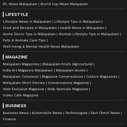
ലഭിക്കാൻ
Asianet News Malayalam
IPL News Malayalam
World Cup News Malayalam
LIFESTYLE
Lifestyle News in Malayalam
Lifestyle Tips in Malayalam
Food and Recipes in Malayalam
Health News in Malayalam
Home Decor Tips in Malayalam
Woman Lifestyle Tips in Malayalam
Pets & Animals Care Tips
Well-being & Mental Health News Malayalam
MAGAZINE
Malayalam Magazines
Malayalam Krishi (Agriculture)
India Art Magazine Malayalam
Malayalam Books
Malayalam Columnist
Magazine Conversations
Culture Magazines
Malayalam Short Stories
Conversations Magazine
Web Exclusive Magazine
Web Specials Magazine
Video Cafe Magazine
BUSINESS
DOWNLOAD APP
Business News
Automobile News
Technologies
Fact Check News
Finance