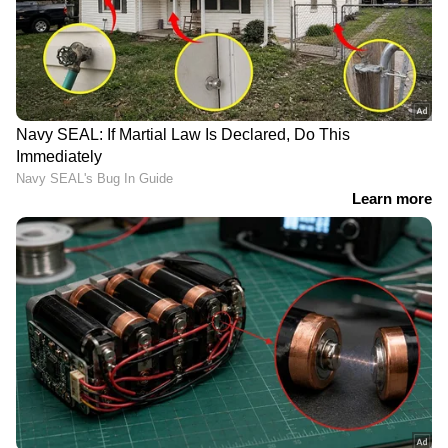
കേരളത്തിൽ തിരുവനന്തപുരം, കൊല്ലം,
പത്തനംതിട്ട, ആലപ്പുഴ, കോട്ടയം,
എറണാകുളം, ഇടുക്കി, മലപ്പുറം എന്നീ
ജില്ലകളിൽ മിതമായ മഴക്കും മറ്റ് ജില്ലകളിൽ
നേരിയ മഴക്കും സാധ്യതയുണ്ടെന്ന് കേന്ദ്ര
കാലാവസ്ഥ വകുപ്പ് അറിയിച്ചു.