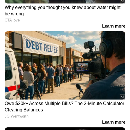
സംസ്ഥാനത്ത് സ്വർണ
ട്രെന്റ് മാറി ഗയ്സ്!
വിലയിൽ വർധനവ്,
സംസ്ഥാനത്ത് സ്വർണ
ഇന്നത്തെ വിലയറിയാം
വിലയിൽ വർധനവ്,
അനങ്ങാതെ വെള്ളിയും,
Related Articles
നിരക്കുകൾ ഇങ്ങനെ
മുകേഷ് അംബാനിക്ക് പിഴച്ചതിവിടെ,
അദാനി വീണ്ടും ഏഷ്യയിലെ ഏറ്റവും
വലിയ സമ്പന്നന്‍; ആസ്തിയില്‍ വന്‍
കുതിപ്പ്