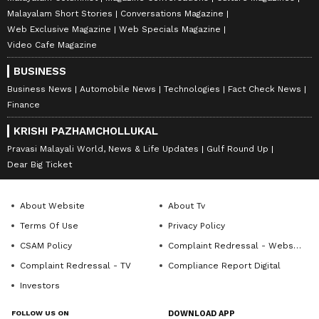
Malayalam Short Stories
Conversations Magazine
Web Exclusive Magazine
Web Specials Magazine
Video Cafe Magazine
BUSINESS
Business News
Automobile News
Technologies
Fact Check News
Finance
KRISHI PAZHAMCHOLLUKAL
Pravasi Malayali World, News & Life Updates
Gulf Round Up
Dear Big Ticket
About Website
About Tv
Terms Of Use
Privacy Policy
CSAM Policy
Complaint Redressal - Website
Complaint Redressal - TV
Compliance Report Digital
Investors
FOLLOW US ON
DOWNLOAD APP