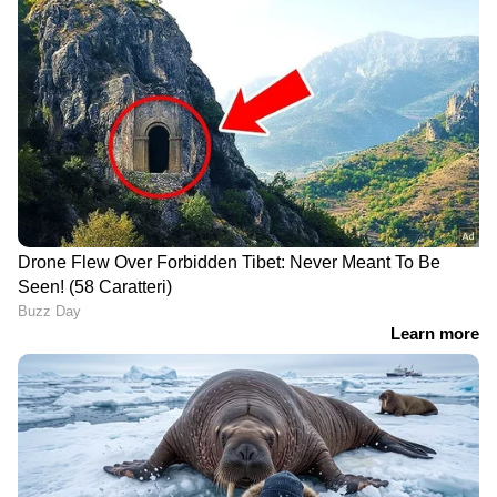
ഏപ്രിൽ 7- 1,09,880 രൂപ
ഏപ്രിൽ 8- 1,12,800 രൂപ
ഏപ്രിൽ 9- 1,11,080 രൂപ| വൈകീട്ട് 1,11,600 രൂപ
ഏപ്രിൽ 10- രാവിലെ 1,12, 200 രൂപ|വൈകീട്ട്
1,11,720 രൂപ