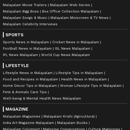
Malayalam Movie Trailers
Malayalam Web Series
Malayalam Bigg Boss
Box Office Collection Malayalam
Malayalam Songs & Music
Malayalam Miniscreen & TV News
Malayalam Celebrity Interviews
SPORTS
Sports News in Malayalam
Cricket News in Malayalam
Football News in Malayalam
ISL News Malayalam
IPL News Malayalam
World Cup News Malayalam
LIFESTYLE
Lifestyle News in Malayalam
Lifestyle Tips in Malayalam
Food and Recipes in Malayalam
Health News in Malayalam
Home Decor Tips in Malayalam
Woman Lifestyle Tips in Malayalam
Pets & Animals Care Tips
Well-being & Mental Health News Malayalam
MAGAZINE
Malayalam Magazines
Malayalam Krishi (Agriculture)
India Art Magazine Malayalam
Malayalam Books
Malayalam Columnist
Magazine Conversations
Culture Magazines