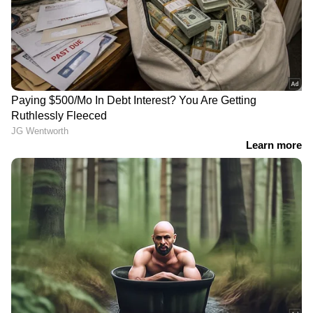
DOWNLOAD APP
RECOMMENDED STORIES
കേരളത്തിൽ വീണ്ടും
സംസ്ഥാനത്ത് സ്വർണ
ഇടിഞ്ഞ് സ്വർണ വില,
വിലയിൽ നേരിയ ഇടിവ്;
ഇന്നത്തെ നിരക്കറിയാം
ഇന്നത്തെ വിലയറിയാം