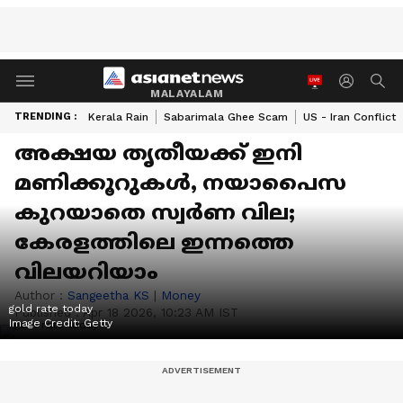
MALAYALAM
TRENDING :
Kerala Rain
Sabarimala Ghee Scam
US - Iran Conflict
അക്ഷയ തൃതീയക്ക് ഇനി
മണിക്കൂറുകൾ, നയാപൈസ
കുറയാതെ സ്വ‍ർണ വില;
കേരളത്തിലെ ഇന്നത്തെ
വിലയറിയാം
Author :
Sangeetha KS
|
Money
gold rate today
Published :
Apr 18 2026, 10:23 AM IST
Image Credit:
Getty