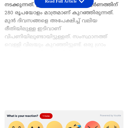
Read Full Article
നടക്കുന്നത്. ഇന്നലെ ഒരു പവൻ സ്വർണത്തിന്
280 രൂപയോളം മാത്രമാണ് കുറഞ്ഞിരുന്നത്.
മുൻ ദിവസങ്ങളെ അപേക്ഷിച്ച് വലിയ
രീതിയിലുള്ള ഇടിവാണ്
വിപണിയിലുണ്ടായിട്ടുള്ളത്. സംസ്ഥാനത്ത്
വെള്ളി വിലയും കുറഞ്ഞിട്ടുണ്ട്. ഒരു ഗ്രാം
വെള്ളിയുടെ വില നിലവിൽ 265 രൂപയാണ്. 10
ഗ്രാം വെള്ളി വില 2,650 രൂപയാണ്.
LATEST VIDEOS
ഏഷ്യാനെറ്റ് ന്യൂസ് പ്രധാന വാർത്താ സ്രോതസായി
തെരഞ്ഞെടുക്കുക
ഈ മാസത്തെ സ്വർണ നിരക്കുകൾ
ജൂൺ 1- 1,14,560 രൂപ