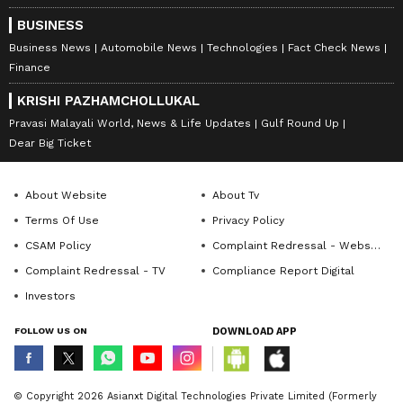
BUSINESS
Business News
Automobile News
Technologies
Fact Check News
Finance
KRISHI PAZHAMCHOLLUKAL
Pravasi Malayali World, News & Life Updates
Gulf Round Up
Dear Big Ticket
About Website
About Tv
Terms Of Use
Privacy Policy
CSAM Policy
Complaint Redressal - Website
Complaint Redressal - TV
Compliance Report Digital
Investors
FOLLOW US ON
DOWNLOAD APP
© Copyright 2026 Asianxt Digital Technologies Private Limited (Formerly