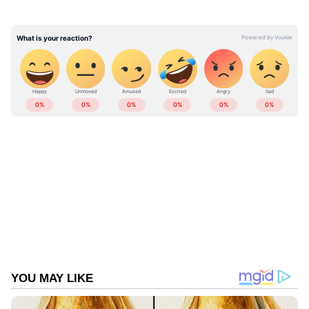
വിപണി വില 103 രൂപയാണ്.
ABOUT THE AUTHOR
Web Desk
WD
സ്വർണ്ണ വില
സ്വർണ്ണം
Follow Us