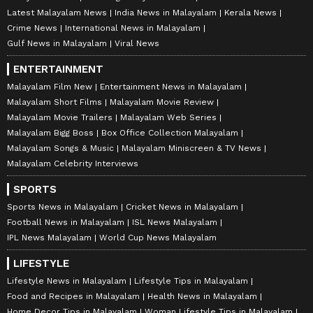
Malayalam News
Breaking Malayalam News
Latest Malayalam News
India News in Malayalam
Kerala News
Crime News
International News in Malayalam
Gulf News in Malayalam
Viral News
ENTERTAINMENT
Malayalam Film New
Entertainment News in Malayalam
Malayalam Short Films
Malayalam Movie Review
Malayalam Movie Trailers
Malayalam Web Series
Malayalam Bigg Boss
Box Office Collection Malayalam
Malayalam Songs & Music
Malayalam Miniscreen & TV News
Malayalam Celebrity Interviews
SPORTS
Sports News in Malayalam
Cricket News in Malayalam
Football News in Malayalam
ISL News Malayalam
IPL News Malayalam
World Cup News Malayalam
LIFESTYLE
Lifestyle News in Malayalam
Lifestyle Tips in Malayalam
Food and Recipes in Malayalam
Health News in Malayalam