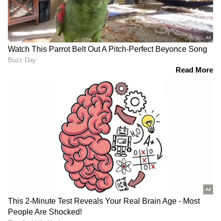
നവംബർ 27 - ഒരു പവന്‍ സ്വര്‍ണത്തിന് 200 രൂപ
ഉയർന്നു. വിപണി വില 45,880 രൂപ
നവംബർ 28 - സ്വർണവില മാറ്റമില്ലാതെ
തുടർന്നു. വിപണി വില 45,880 രൂപ
നവംബർ 28 - സ്വർണവില 600 രൂപ വർദ്ധിച്ചു
വിപണി വില 46480 രൂപ