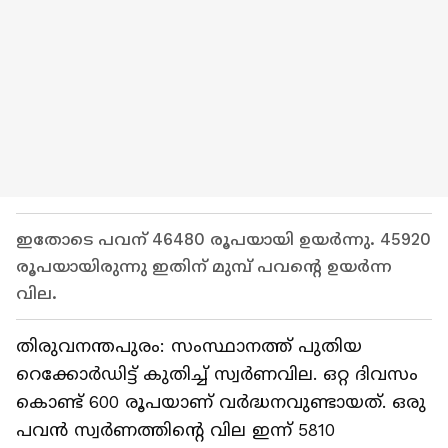
ഇതോടെ പവന് 46480 രൂപയായി ഉയർന്നു. 45920
രൂപയായിരുന്നു ഇതിന് മുമ്പ് പവന്റെ ഉയർന്ന
വില.
തിരുവനന്തപുരം: സംസ്ഥാനത്ത് പുതിയ
റെക്കോർഡിട്ട് കുതിച്ച് സ്വർണവില. ഒറ്റ ദിവസം
കൊണ്ട് 600 രൂപയാണ് വർദ്ധനവുണ്ടായത്. ഒരു
പവൻ സ്വർണത്തിന്റെ വില ഇന്ന് 5810