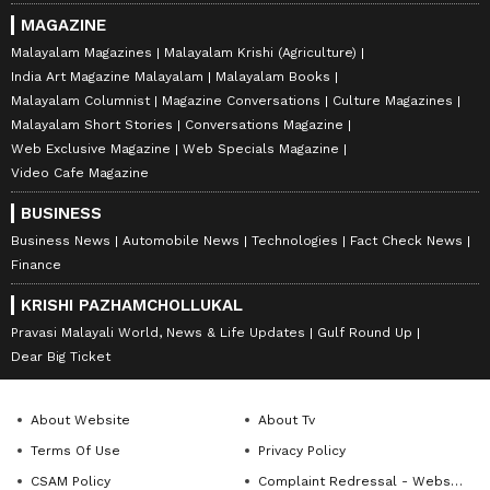
MAGAZINE
Malayalam Magazines
Malayalam Krishi (Agriculture)
India Art Magazine Malayalam
Malayalam Books
Malayalam Columnist
Magazine Conversations
Culture Magazines
Malayalam Short Stories
Conversations Magazine
Web Exclusive Magazine
Web Specials Magazine
Video Cafe Magazine
BUSINESS
Business News
Automobile News
Technologies
Fact Check News
Finance
KRISHI PAZHAMCHOLLUKAL
Pravasi Malayali World, News & Life Updates
Gulf Round Up
Dear Big Ticket
About Website
About Tv
Terms Of Use
Privacy Policy
CSAM Policy
Complaint Redressal - Website