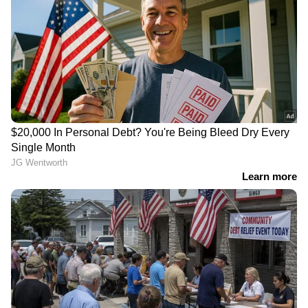
Gold Rate Today: കിതച്ച് സ്വർണവില,
വിശ്രമമില്ലാതെ കുതിച്ച് വെള്ളിയുടെ വില
LATEST VIDEOS