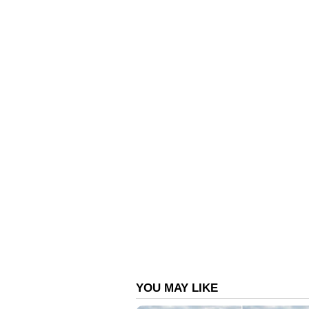
ഈ മാസത്തെ സ്വർണ വില 
മെയ് 1- രാവിലെ 1,11,720 രൂപ | ഉച്ചക
മെയ് 2- 1,10,680 രൂപ
മെയ് 3- 1,10,680 രൂപ
മെയ് 4- രാവിലെ 1,10,680 രൂപ| ഉച്ചയ
മെയ് 5- 1,09,400 ( ഈ മാസത്തെ ഏ
മെയ് 6- രാവിലെ 1,10,960 രൂപ, ഉച്ചയ്