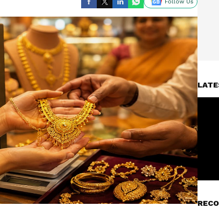
Follow Us
LATE
RECO