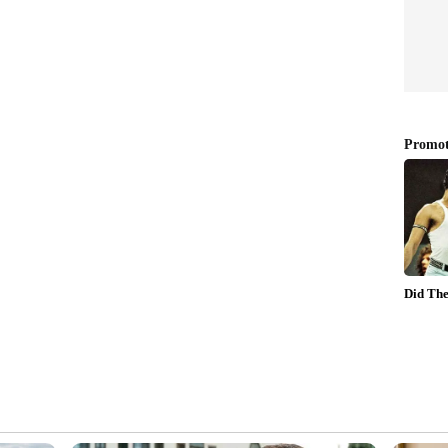
ഒറ്റനോട്ടത്തിൽ
്ക് 1,10,280 രൂപ, വൈകീട്ട് 1,09,720 രൂപ
്ക്ക് 1,09,720 രൂപ
റ്റവും കുറഞ്ഞ വില)
ക്ക് 1,11,560 രൂപ