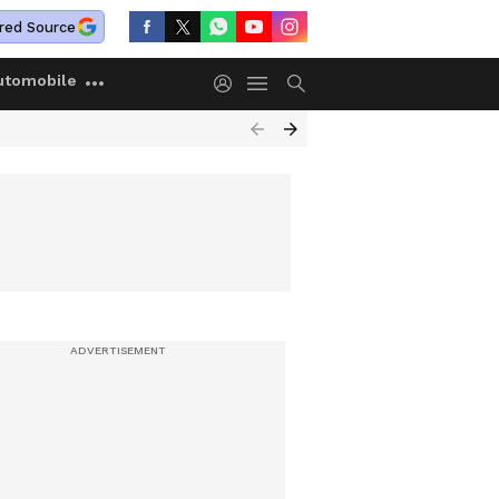
red Source
utomobile