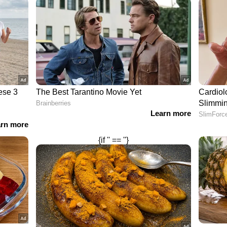
ക്ക് 1,12,200 രൂപ
ട്ട് 1,12,520 രൂപ
 മാസത്തെ ഏറ്റവും ഉയർന്ന വില)| ഉച്ചയ്ക്ക് 1,18,800