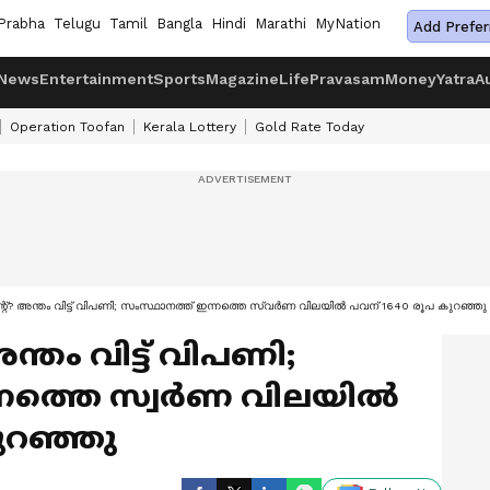
Prabha
Telugu
Tamil
Bangla
Hindi
Marathi
MyNation
Add Prefer
News
Entertainment
Sports
Magazine
Life
Pravasam
Money
Yatra
A
Operation Toofan
Kerala Lottery
Gold Rate Today
ന്റ്? അന്തം വിട്ട് വിപണി; സംസ്ഥാനത്ത് ഇന്നത്തെ സ്വർണ വിലയിൽ പവന് 1640 രൂപ കുറഞ്ഞു
അന്തം വിട്ട് വിപണി;
്നത്തെ സ്വർണ വിലയിൽ
ുറഞ്ഞു