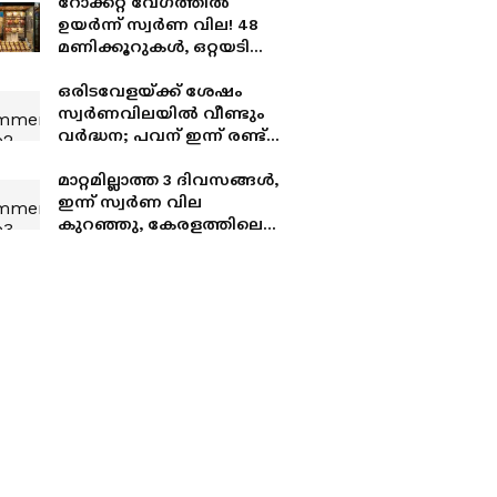
റോക്കറ്റ് വേഗത്തിൽ
ഉയർന്ന് സ്വർണ വില! 48
മണിക്കൂറുകൾ, ഒറ്റയടിക്ക്
കൂടിയത് 4200 രൂപ,
കേരളത്തിലെ ഇന്നത്തെ
ഒരിടവേളയ്ക്ക് ശേഷം
സ്വർണ നിരക്കറിയാം
സ്വർണവിലയിൽ വീണ്ടും
വർദ്ധന; പവന് ഇന്ന് രണ്ട്
തവണയായി കൂടിയത്
2080 രൂപ
മാറ്റമില്ലാത്ത 3 ദിവസങ്ങൾ,
ഇന്ന് സ്വർണ വില
കുറഞ്ഞു, കേരളത്തിലെ
ഇന്നത്തെ നിരക്കറിയാം