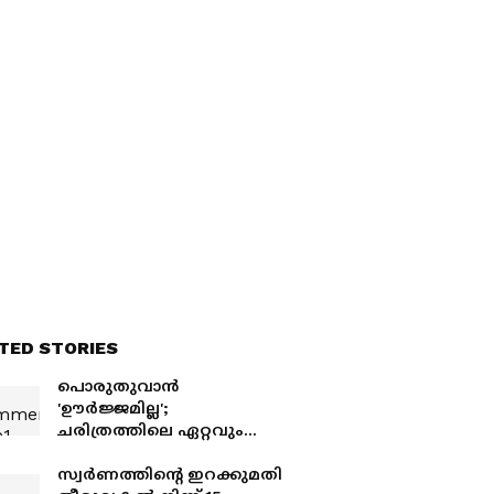
TED STORIES
പൊരുതുവാൻ
'ഊർജ്ജമില്ല';
ചരിത്രത്തിലെ ഏറ്റവും
മോശം നിലയിലേക്ക്
താഴ്ന്നു; അമേരിക്കൻ
സ്വർണത്തിന്റെ ഇറക്കുമതി