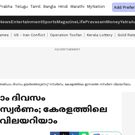
Prabha
Telugu
Tamil
Bangla
Hindi
Marathi
MyNation
Add Prefer
News
Entertainment
Sports
Magazine
Life
Pravasam
Money
Yatra
A
ames
US - Iran Conflict
Operation Toofan
Kerala Lottery
Gold Rat
റി! അഞ്ചാം ദിവസം ഉയർത്തെഴുന്നേറ്റ് സ്വർണം; കേരളത്തിലെ ഇന്നത്തെ സ്വർണ വിലയറിയാം
്ചാം ദിവസം
റ് സ്വർണം; കേരളത്തിലെ
 വിലയറിയാം