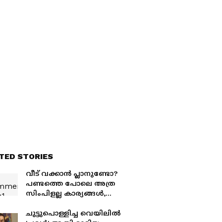
TED STORIES
വീട് വക്കാൻ പ്ലാനുണ്ടോ?
പണ്ടത്തെ പോലെ അത്ര
സിംപിളല്ല കാര്യങ്ങൾ,
നിര്‍മ്മാണച്ചെലവ് 25
ശതമാനം കുതിച്ചുയര്‍ന്നു;
ചുട്ടുപൊള്ളിച്ച വെയിലിൽ