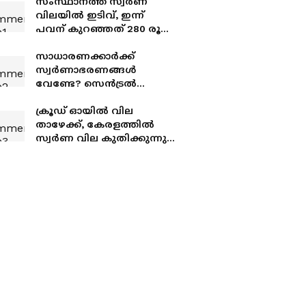
സംസ്ഥാനത്ത് സ്വർണ
വിലയിൽ ഇടിവ്, ഇന്ന്
പവന് കുറഞ്ഞത് 280 രൂപ;
മാറ്റമില്ലാതെ വെള്ളി വില
സാധാരണക്കാർക്ക്
സ്വർണാഭരണങ്ങൾ
വേണ്ടേ? സെൻട്രൽ
ബാങ്കുകൾ കരുതല്‍
ശേഖരത്തിലേക്ക്
ക്രൂഡ് ഓയിൽ വില
വാങ്ങിക്കൂട്ടിയത് 289 ടണ്‍
താഴേക്ക്, കേരളത്തിൽ
സ്വര്‍ണം!
സ്വർണ വില കുതിക്കുന്നു;
ഇന്നത്തെ നിരക്ക് അറിയാം