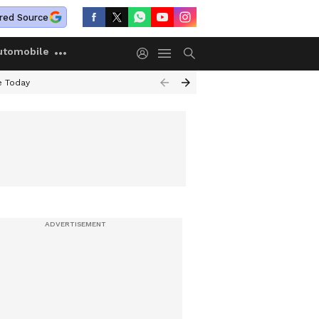
red Source
utomobile
e Today