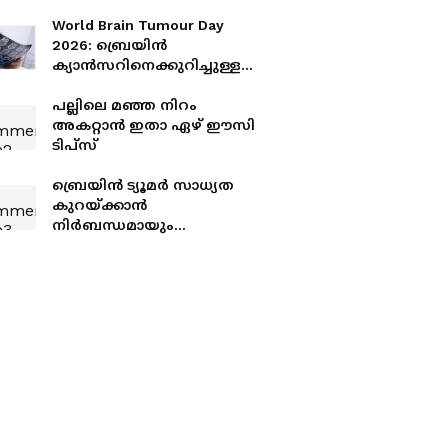
World Brain Tumour Day
2026: ബ്രെയിൻ
ക്യാൻസറിനെക്കുറിച്ചുള്ള
തെറ്റിദ്ധാരണകളും
യാഥാർത്ഥ്യങ്ങളും
പല്ലിലെ മഞ്ഞ നിറം
അകറ്റാൻ ഇതാ ഏഴ് ഈസി
ടിപ്സ്
ബ്രെയിൻ ട്യൂമർ സാധ്യത
കുറയ്ക്കാൻ
നിർബന്ധമായും
ശ്രദ്ധിക്കേണ്ട കാര്യങ്ങൾ