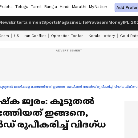
Prabha
Telugu
Tamil
Bangla
Hindi
Marathi
MyNation
Add Prefer
News
Entertainment
Sports
Magazine
Life
Pravasam
Money
IPL 20
 Scam
US - Iran Conflict
Operation Toofan
Kerala Lottery
Gold Rat
 കൂടുതല്‍ രോഗികളെ കണ്ടെത്തിയത് ഇങ്ങനെ, മെഡിക്കല്‍ ബോര്‍ഡ് രൂപീകരിച്ച് വിദഗ്ധ ചികിത്സ
‌ക ജ്വരം: കൂടുതല്‍
ത്തിയത് ഇങ്ങനെ,
ഡ് രൂപീകരിച്ച് വിദഗ്ധ