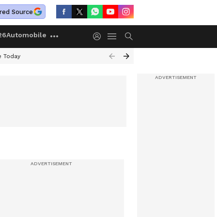
red Source
26
Automobile
e Today