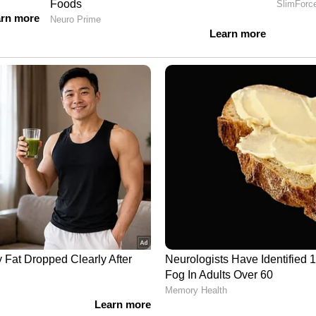
ഒരു തരത്തിലും വലിച്ചു കയറ്റുകയോ ചെയ്യരുത്.
സല്‍ ക്ലിപ്പ് ഉപയോഗിക്കുക. എന്‍.എച്ച്.എം. സ്റ്റേറ്റ്
ദ്യാഭ്യാസ ഡയറക്ടര്‍, ആരോഗ്യ വകുപ്പ് അഡീഷണല്‍
ഓഫീസര്‍, മെഡിക്കല്‍ കോളേജ് പ്രിന്‍സിപ്പല്‍,
്രണ്ട്, എസ്.എ.ടി. ആശുപത്രി സൂപ്രണ്ട്,
ക്ടര്‍മാര്‍, വെണ്‍പകല്‍ സാമൂഹ്യ ആരോഗ്യ
എന്നിവര്‍ പങ്കെടുത്തു.
ടിന്നലോടെ മഴ, മണിക്കൂറിൽ 50 കി.മീ വരെ
ം 14 ജില്ലകളിലും മഴ സാധ്യത