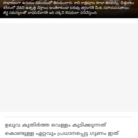
సాధారణంగా ఉదయం సమయంలో తీసుకుంటారు. కాని రాత్రిపూట కూడా తినవచ్చు. విత్తనాలు
శరీరంలో వేడిని ఉత్పత్తి చేస్తాయి అంతేకాకుండా బరువు తగ్గడానికి మీకు సహాయపడతాయి.
జీర్ణ సమస్యలతో బాధపడేవారికి ఇది చక్కని ఔషధంలా పనిచేస్తుంది.
ഉലുവ കുതിർത്ത വെള്ളം കുടിക്കുന്നത്
കൊണ്ടുള്ള ഏറ്റവും പ്രധാനപ്പെട്ട ഗുണം ഇത്