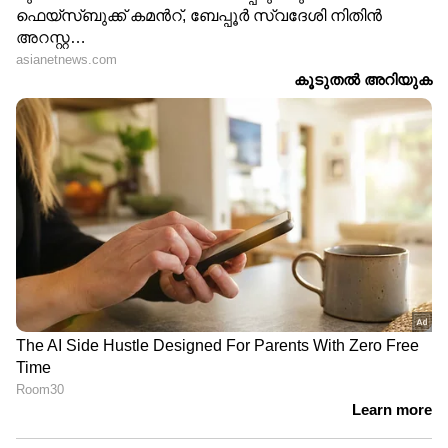
മികച്ച ജീവിതം നയിക്കാൻ സഹായിക്കുന്ന
ടിപ്സുകളും ലേഖനങ്ങളും — നിങ്ങളുടെ
ദിവസങ്ങളെ കൂടുതൽ മനോഹരമാക്കാൻ
Asianet News Malayalam
ABOUT THE AUTHOR
Web Desk
WD
Follow Us