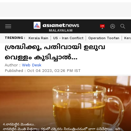
MALAYALAM
TRENDING :
Kerala Rain
US - Iran Conflict
Operation Toofan
Ker
ശ്രദ്ധിക്കൂ, പതിവായി ഉലുവ
വെള്ളം കുടിച്ചാൽ...
Author :
Web Desk
Published :
Oct 04 2023, 02:26 PM IST
4.నానపెట్టిన మెంతులు..
నానబెట్టిన మెంతి విత్తనాలు రక్తంలో చక్కెరను నియంత్రించడంలో బాగా పనిచేస్తాయి. ఇది