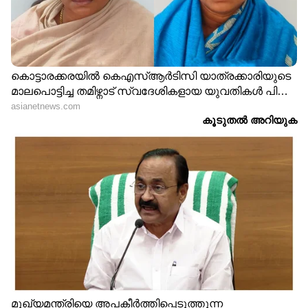
LATEST VIDEOS
ഏഷ്യാനെറ്റ് ന്യൂസ് മലയാളത്തിലൂടെ
Health
News
അറിയൂ.
Food and Recipes
തുടങ്ങി