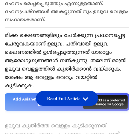
ദഹനം മെച്ചപ്പെടുത്തും എന്നുള്ളതാണ്.
ദഹനപ്രശ്നങ്ങൾ അകറ്റുന്നതിനും ഉലുവ വെള്ളം
സഹായകമാണ്.
മിക്ക ഭക്ഷണങ്ങളിലും ചേർക്കുന്ന പ്രധാനപ്പെട്ട
ചേരുവകയാണ് ഉലുവ. പതിവായി ഉലുവ
ഭക്ഷണത്തിൽ ഉൾപ്പെടുത്തുന്നത് ധാരാളം
ആരോ​ഗ്യ​ഗുണങ്ങൾ നൽകുന്നു. തലേന്ന് രാത്രി
ഉലുവ വെള്ളത്തിൽ കുതിർക്കാൻ വയ്ക്കുക.
ശേഷം ആ വെള്ളം വെറും വയറ്റിൽ
കുടിക്കുക.
Read Full Article
Add Asianetnews as a Preferred
Source
ഉലുവ കുതിർത്ത വെള്ളം കുടിക്കുന്നത്
കൊണ്ടുള്ള ഏറ്റവും പ്രധാനപ്പെട്ട ഗുണം ഇത്