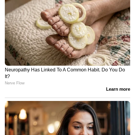
ഹോർമോൺ അസന്തുലിതാവസ്ഥയെ
നിയന്ത്രിക്കാൻ സഹായിക്കും. പ്രത്യേകിച്ച്
ആർത്തവവിരാമ ലക്ഷണങ്ങൾ അനുഭവിക്കുന്ന
സ്ത്രീകളിൽ.
ഉലുവ വെള്ളം പതിവായി കഴിക്കുന്നത്
മുഖക്കുരു കുറയ്ക്കുകയും ചർമ്മത്തിന്റെ
ആരോഗ്യം വർദ്ധിപ്പിക്കുകയും ചർമ്മത്തിന്
നിറം നൽകുകയും സ്വാഭാവിക തിളക്കം
നൽകുകയും ചെയ്യും. ഉലുവ വെള്ളം
മുടികൊഴിച്ചിൽ കുറയ്ക്കുകയും മുടി
വളർച്ചയെ ഉത്തേജിപ്പിക്കുകയും താരൻ
അല്ലെങ്കിൽ ചൊറിച്ചിൽ പോലുള്ള
തലയോട്ടിയിലെ പ്രശ്നങ്ങൾ തടയുകയും
ചെയ്യുമെന്ന് പഠനങ്ങൾ പറയുന്നു.