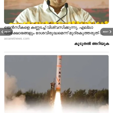
ദിവസവും കഞ്ഞിവെള്ളം
അമിതമായി ഈ
കുടിക്കുന്നതിന്റെ 5
ഭക്ഷണങ്ങൾ കഴിക്കുന്നത്
ആരോഗ്യ ഗുണങ്ങൾ
വൃക്കകൾ തകരാറിലാവാൻ
PREV
NEXT
കാരണമാകും
ശരീരഭാരം കുറയ്ക്കാൻ
മുടി വളർച്ച വേ​
സഹായിക്കുന്ന ആറ്
ഗത്തിലാക്കുന്നതിന്
പാനീയങ്ങൾ
സഹായിക്കുന്ന മുട്ട
കൊണ്ടുള്ള ഹെയർ
പാക്കുകൾ