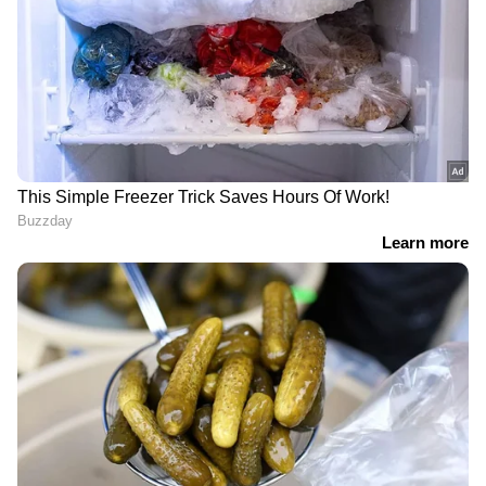
ഉലുവ വെള്ളം പതിവായി കഴിക്കുന്നത്