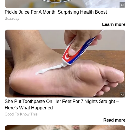
എൽഡിഎൽ (മോശം) കൊളസ്ട്രോളിന്റെ
അളവ് കുറയ്ക്കാനും മൊത്തത്തിലുള്ള
ഹൃദയാരോഗ്യം മെച്ചപ്പെടുത്താനും
സഹായിക്കും. ഉലുവ വെള്ളം രക്തത്തിലെ
പഞ്ചസാരയുടെ അളവ് നിയന്ത്രിക്കുന്നതായി
അടുത്തിടെ നടത്തിയ പഠനം കണ്ടെത്തി. ഇത്
പ്രമേഹമോ ഇൻസുലിൻ പ്രതിരോധമോ ഉള്ള
വ്യക്തികൾക്ക് ഇത് ഗുണം ചെയ്യും.
ഉലുവ വെള്ളത്തിൽ ആൻറി-ഇൻഫ്ലമേറ്ററി
ഇഫക്റ്റുകൾ ഉള്ള സംയുക്തങ്ങൾ
അടങ്ങിയിട്ടുണ്ട്. ഇത് സന്ധിവാതം, ആസ്ത്മ
തുടങ്ങിയ വീക്കവുമായി ബന്ധപ്പെട്ട
അവസ്ഥകളെ ലഘൂകരിക്കാൻ സഹായിക്കുന്നു.
ഉലുവയിലെ ഫൈറ്റോ ഈസ്ട്രജൻ ഉള്ളടക്കം