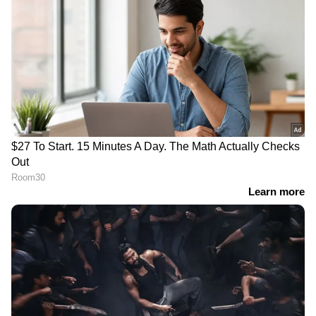
പ്രസംഗവുമായി സിപിഎം | CPM |
Payyanur | V Kunhikrishnan | KK
Ragesh