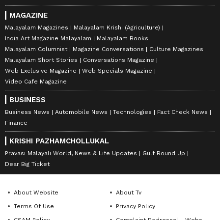
MAGAZINE
Malayalam Magazines
Malayalam Krishi (Agriculture)
India Art Magazine Malayalam
Malayalam Books
Malayalam Columnist
Magazine Conversations
Culture Magazines
Malayalam Short Stories
Conversations Magazine
Web Exclusive Magazine
Web Specials Magazine
Video Cafe Magazine
BUSINESS
Business News
Automobile News
Technologies
Fact Check News
Finance
KRISHI PAZHAMCHOLLUKAL
Pravasi Malayali World, News & Life Updates
Gulf Round Up
Dear Big Ticket
About Website
About Tv
Terms Of Use
Privacy Policy