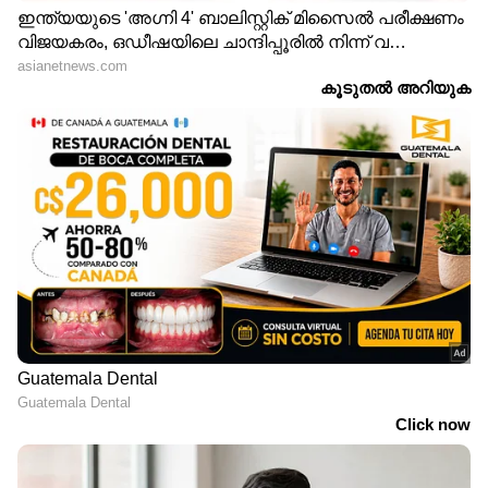
LATEST VIDEOS
കുന്നംകുളത്തെ സ്വകാര്യ ബസ്
അപകടം; ബസ് വന്നത് അമിത
വേഗതയിൽ, ഡ്രൈവര്‍ക്കെതിരെ
കേസെടുക്കും
പയ്യന്നൂരില്‍ പ്രകോപന