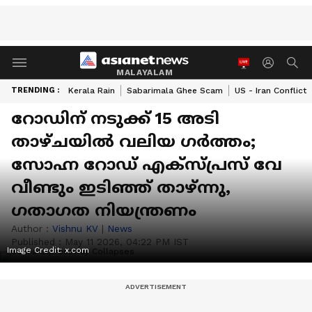
MALAYALAM
TRENDING :
Kerala Rain
Sabarimala Ghee Scam
US - Iran Conflict
റോഡിന് നടുക്ക് 15 അടി
താഴ്ചയിൽ വലിയ ഗർത്തം;
സോഹ്ന റോഡ് എക്സ്പ്രസ് വേ
വീണ്ടും ഇടിഞ്ഞ് താഴ്ന്നു,
ഗതാഗത നിയന്ത്രണം
Author :
Vishnu KV
|
News
Published :
May 11 2026, 04:22 PM IST
Image Credit:
x.com