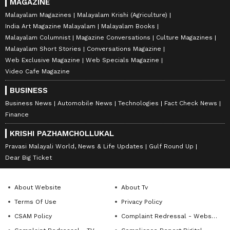
MAGAZINE
Malayalam Magazines
Malayalam Krishi (Agriculture)
India Art Magazine Malayalam
Malayalam Books
Malayalam Columnist
Magazine Conversations
Culture Magazines
Malayalam Short Stories
Conversations Magazine
Web Exclusive Magazine
Web Specials Magazine
Video Cafe Magazine
BUSINESS
Business News
Automobile News
Technologies
Fact Check News
Finance
KRISHI PAZHAMCHOLLUKAL
Pravasi Malayali World, News & Life Updates
Gulf Round Up
Dear Big Ticket
About Website
About Tv
Terms Of Use
Privacy Policy
CSAM Policy
Complaint Redressal - Website