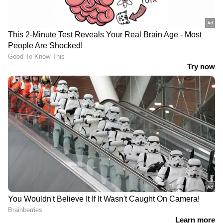
DOWNLOAD APP
RECOMMENDED STORIES
വിബിജി റാം ജി പദ്ധതി
ഈ വർഷം ഇതാദ്യം,
ഇന്നുമുതൽ
വാണിജ്യ സിലിണ്ടറുകളുടെ
പ്രാബല്യത്തിൽ; തൊഴിൽ
വില കുറഞ്ഞു; ഗാര്‍ഹിക