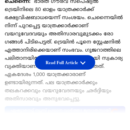
ചെന്നൈ:
ഭാരത് ഗൗരവ് സ്പെഷ്യൽ
ട്രെയിനിലെ 80 ഓളം യാത്രക്കാർക്ക്
ഭക്ഷ്യവിഷബാധയെന്ന് സംശയം. ചെന്നൈയിൽ
നിന്ന് പുറപ്പെട്ട യാത്രക്കാർക്കാണ്
വയറുവേദവയും അതിസാരവുമുടക്കം രോ​
ഗങ്ങൾ പിടിപെട്ടത്. ട്രെയിൻ പൂനെ സ്റ്റേഷനിൽ
എത്താനിരിക്കെയാണ് സംഭവം. ഗുജറാത്തിലെ
പലിതാനയിലേക്ക് തീർഥാടനത്തിനായി സ്വകാര്യ
Read Full Article
വ്യക്തിയാണ് ട്രെയിൻ ബുക്ക് ചെയ്തത്.
ഏകദേശം 1,000 യാത്രക്കാരാണ്
ഉണ്ടായിരുന്നത്. പല യാത്രക്കാർക്കും
തലകറക്കവും വയറുവേദനയും ഛർദ്ദിയും
അതിസാരവും അനുഭവപ്പെട്ടു.
ഏഷ്യാനെറ്റ് ന്യൂസ് പ്രധാന വാർത്താ സ്രോതസായി
തെരഞ്ഞെടുക്കുക
LATEST VIDEOS