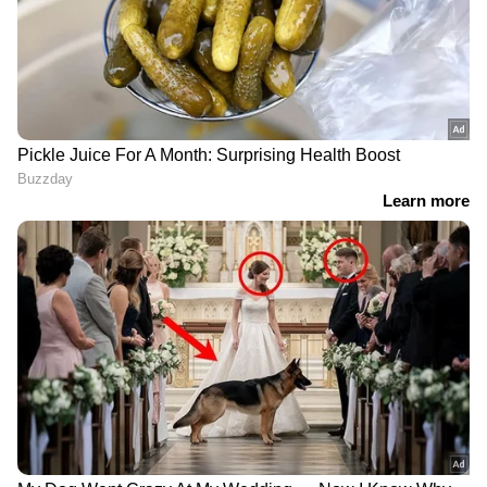
LATEST VIDEOS
'ആ കാക്കി യൂണിഫോം ഇടാൻ നീ
അർഹനല്ല, പണി വെച്ചിട്ടുണ്ട്';
പൊലീസിനെ വെല്ലുവിളിച്ച്
അർജുൻ ആയങ്കി
തൃശ്ശൂരിൽ സ്വകാര്യ ബസ് അപകടം;
ബസ് ഇടിച്ചത് അഞ്ച്
വാഹനങ്ങളിൽ, അപകടത്തിൽ
ഒരാൾക്ക് ദാരുണാന്ത്യം