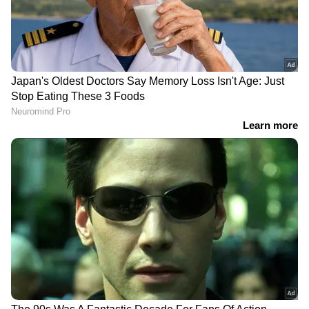
DOWNLOAD APP
ഇന്ത്യയിലെയും ലോകമെമ്പാടുമുള്ള എല്ലാ
India News
അറിയാൻ എപ്പോഴും ഏഷ്യാനെറ്റ്
ന്യൂസ് വാർത്തകൾ.
Malayalam News
തത്സമയ അപ്‌ഡേറ്റുകളും ആഴത്തിലുള്ള
വിശകലനവും സമഗ്രമായ റിപ്പോർട്ടിംഗും —
എല്ലാം ഒരൊറ്റ സ്ഥലത്ത്. ഏത് സമയത്തും,
എവിടെയും വിശ്വസനീയമായ വാർത്തകൾ
ലഭിക്കാൻ
Asianet News Malayalam