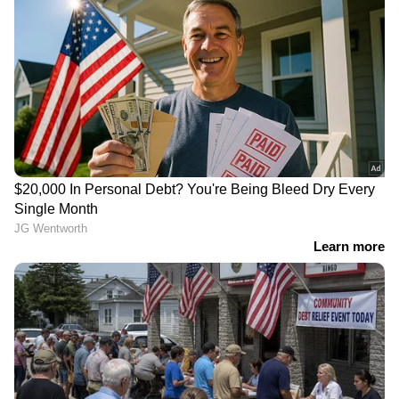
ട്രെയിൻ യാത്രയിൽ
ഇന്ത്യൻ രാഷ്ട്രീയത്തെ
പുതിയ മാറ്റം; ഇനി
നാല് പതിറ്റാണ്ടോളം ഉലച്ച
ആർഎസി
ബോഫോഴ്‌സ് തോക്ക്
ടിക്കറ്റുകാർക്കും
ഇടപാട് അഴിമതിക്കേസ്;
കമ്പിളിപ്പുതപ്പ് ലഭിക്കും,
നിയമനടപടികൾ
എല്ലാ സോണുകൾക്കും
അവസാനിപ്പിച്ച്
സർക്കുലർ അയച്ച്
സുപ്രീംകോടതി
റെയിൽവേ
വിവരം നൽകിയാൽ 15
നീറ്റ് ചോദ്യങ്ങൾ എങ്ങനെ
ലക്ഷം രൂപ പാരിതോഷികം;
ചോർന്നു? നിർണായക
ലഷ്കർ ഇ തൊയ്ബ
കണ്ടെത്തലുമായി