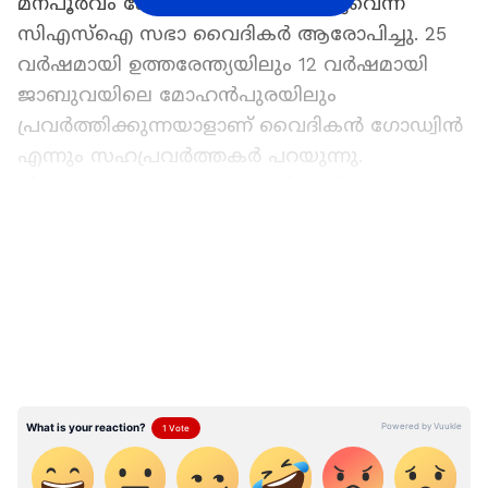
മനപൂർവം കേസ് വൈകിപ്പിക്കുന്നുവെന്ന്
സിഎസ്ഐ സഭാ വൈദികർ ആരോപിച്ചു. 25
വർഷമായി ഉത്തരേന്ത്യയിലും 12 വർഷമായി
ജാബുവയിലെ മോഹൻപുരയിലും
പ്രവർത്തിക്കുന്നയാളാണ് വൈദികൻ ​ഗോഡ്വിൻ
എന്നും സഹപ്രവർത്തകർ പറയുന്നു.
നിയമസഹായം നൽകാൻ സിഎസ്ഐ സഭാം​
ഗങ്ങൾ മധ്യപ്രദേശിലെത്തി.
LATEST VIDEOS