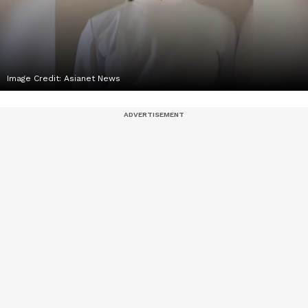
Image Credit:
Asianet News