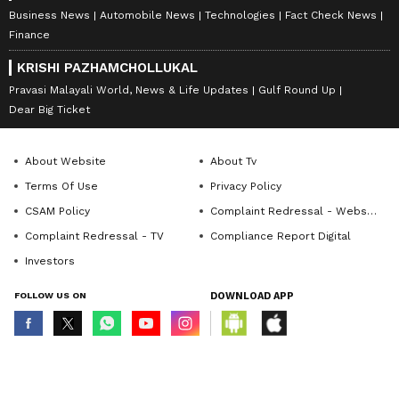
Business News
Automobile News
Technologies
Fact Check News
Finance
KRISHI PAZHAMCHOLLUKAL
Pravasi Malayali World, News & Life Updates
Gulf Round Up
Dear Big Ticket
About Website
About Tv
Terms Of Use
Privacy Policy
CSAM Policy
Complaint Redressal - Website
Complaint Redressal - TV
Compliance Report Digital
Investors
FOLLOW US ON
DOWNLOAD APP
© Copyright 2026 Asianxt Digital Technologies Private Limited (Formerly
known as Asianet News Media & Entertainment Private Limited) | All Rights
Reserved