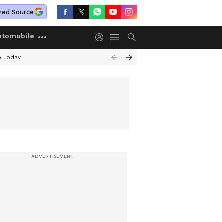
red Source
utomobile
e Today