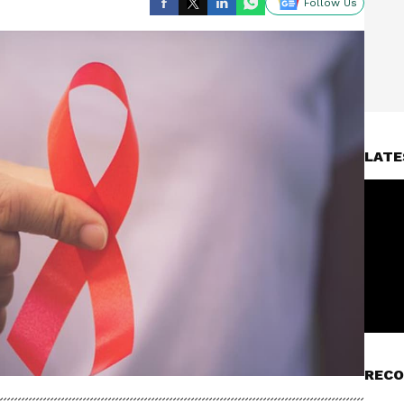
Follow Us
LATE
RECO