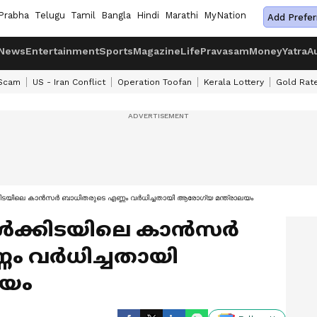
Prabha
Telugu
Tamil
Bangla
Hindi
Marathi
MyNation
Add Prefer
News
Entertainment
Sports
Magazine
Life
Pravasam
Money
Yatra
A
 Scam
US - Iran Conflict
Operation Toofan
Kerala Lottery
Gold Rat
ൾക്കിടയിലെ കാൻസർ ബാധിതരുടെ എണ്ണം വർധിച്ചതായി ആരോഗ്യ മന്ത്രാലയം
രീകൾക്കിടയിലെ കാൻസർ
ം വർധിച്ചതായി
ലയം