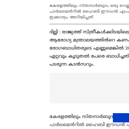
കേരളത്തിലും സ്തനാർബുദം ഒരു വെല്ലു
പാർലമെൻറിൽ ഹൈബി ഈഡൻ എംപിയുടെ 
ഇക്കാര്യം അറിയിച്ചത്.
ദില്ലി : രാജ്യത്ത് സ്ത്രീകൾക്ക
ആരോഗ്യ മന്ത്രാലയത്തിൻറെ കണക്ക
രോഗബാധിതരുടെ എണ്ണമെങ്കിൽ 20
ഏറ്റവും കൂടുതൽ പേരെ ബാധിച്ച
പടരുന്ന കാൻസറും.
കേരളത്തിലും സ്തനാർബുദം ഒരു വെല
പാർലമെൻറിൽ ഹൈബി ഈഡൻ എംപിയ