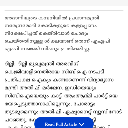
അദാനിയുടെ കമ്പനിയിൽ പ്രധാനമന്ത്രി
നരേന്ദ്രമോദി കോടികളുടെ കള്ളപ്പണം
നിക്ഷേപിച്ചത് കെജ്‍രിവാൾ ചോദ്യം
ചെയ്തതിനുള്ള ശിക്ഷയാണിതെന്ന് എഎപി
എംപി സഞ്ജയ് സിം​ഗും പ്രതികരിച്ചു.
ദില്ലി: ദില്ലി മുഖ്യമന്ത്രി അരവിന്ദ്
കെജ്രിവാളിനെതിരായ സിബിഐ നടപടി
പ്രതിപക്ഷ ഐക്യം കണ്ടാണെന്ന് വിദ്യാഭ്യാസ
മന്ത്രി അതിഷി മർലേന. ഇഡിയെയും
സിബിഐയെയും കാട്ടി ആംആദ്മി പാർട്ടിയെ
ഭയപ്പെടുത്താനാകില്ലെന്നും, പോരാട്ടം
തുടരുമെന്നും അതിഷി ഏഷ്യാനെറ്റ് ന്യൂസിനോട്
പറഞ്ഞു. കേന്ദ്ര ഏജൻസികളെ കാട്ടി
Read Full Article
എഎപിയെ ഭയപ്പെടുത്താനാകില്ല, ബിജെപി