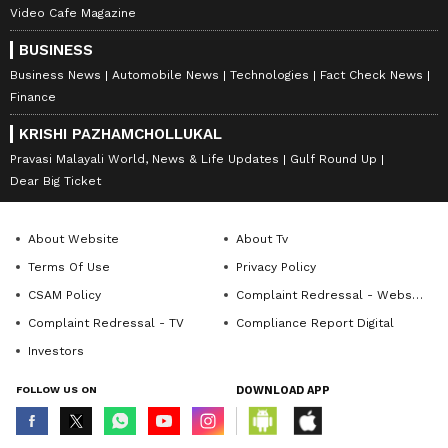
Video Cafe Magazine
BUSINESS
Business News
Automobile News
Technologies
Fact Check News
Finance
KRISHI PAZHAMCHOLLUKAL
Pravasi Malayali World, News & Life Updates
Gulf Round Up
Dear Big Ticket
About Website
About Tv
Terms Of Use
Privacy Policy
CSAM Policy
Complaint Redressal - Website
Complaint Redressal - TV
Compliance Report Digital
Investors
FOLLOW US ON
DOWNLOAD APP