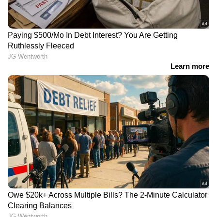
'ഹിന്ദു വിരോധികൾക്ക്
കൊക്രോച്ച് ജനതാ
മുന്നിൽ കീഴടങ്ങി';
പാർട്ടിയുടെ പേരിൽ
മുഖ്യമന്ത്രി
മനുഷ്യച്ചങ്ങലക്ക്
വിജയ്‍ക്കെതിരെ ബിജെപി
ആഹ്വാനം,
രം​ഗത്ത്
പങ്കെടുക്കരുതെന്ന്
കർണാടക പൊലീസ്,
മുന്നറിയിപ്പ്!
ബിജെപിക്ക് ഒരു സീറ്റ്
`അക്കൗണ്ട്