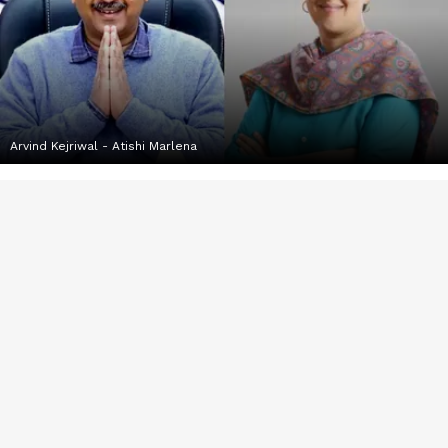
Arvind Kejriwal - Atishi Marlena