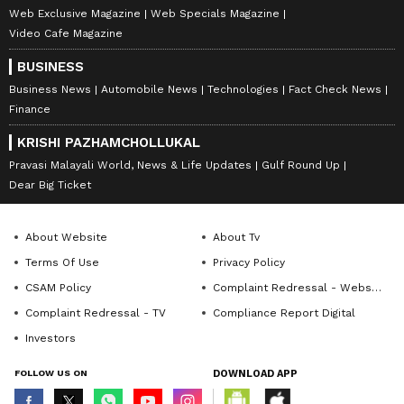
Web Exclusive Magazine
Web Specials Magazine
Video Cafe Magazine
BUSINESS
Business News
Automobile News
Technologies
Fact Check News
Finance
KRISHI PAZHAMCHOLLUKAL
Pravasi Malayali World, News & Life Updates
Gulf Round Up
Dear Big Ticket
About Website
About Tv
Terms Of Use
Privacy Policy
CSAM Policy
Complaint Redressal - Website
Complaint Redressal - TV
Compliance Report Digital
Investors
FOLLOW US ON
DOWNLOAD APP