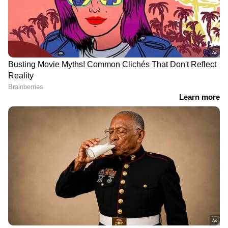
DOWNLOAD APP
RECOMMENDED STORIES
എബോള ഭീതി:
സിജെപിയുടെ പ്രതിഷേധം;
ഛത്തീസ്ഗഡിൽ മൂന്ന്
സാമൂഹിക മാധ്യമങ്ങളിലെ
ആഫ്രിക്കൻ പൗരന്മാർ
പിന്തുണ തെരുവിലില്ല, ജയ്
നിരീക്ഷണത്തിൽ, ജാ​
ശ്രീറാം വിളിച്ച്
ഗ്രതയോടെ സർക്കാർ
തടയാനെത്തിയവരെ