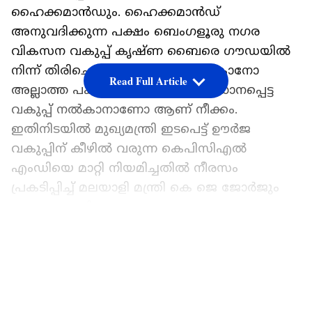
ഹൈക്കമാൻഡും. ഹൈക്കമാൻഡ്
അനുവദിക്കുന്ന പക്ഷം ബെംഗളൂരു നഗര
വികസന വകുപ്പ് കൃഷ്ണ ബൈരെ ഗൗഡയിൽ
നിന്ന് തിരിച്ചെടുത്ത് റെഡ്ഡിക്ക് നൽകാനോ
Read Full Article
അല്ലാത്ത പക്ഷം മറ്റേതെങ്കിലും പ്രധാനപ്പെട്ട
വകുപ്പ് നൽകാനാണോ ആണ് നീക്കം.
ഇതിനിടയിൽ മുഖ്യമന്ത്രി ഇടപെട്ട് ഊർജ
വകുപ്പിന് കീഴിൽ വരുന്ന കെപിസിഎൽ
എംഡിയെ മാറ്റി നിയമിച്ചതിൽ നീരസം
പ്രകടിപ്പിച്ച് മലയാളി മന്ത്രി കെ ജെ ജോർജും
രംഗത്തെത്തി.
ഏഷ്യാനെറ്റ് ന്യൂസ് പ്രധാന വാർത്താ സ്രോതസായി
LATEST VIDEOS
തെരഞ്ഞെടുക്കുക
ആഗ്രഹിച്ച വകുപ്പ് കിട്ടാത്തതിൽ പ്രതിഷേധിച്ച്
രാജിവെച്ച രാമലിംഗ റെഡ്ഡിയെ