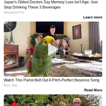
തടഞ്ഞ് ദില്ലി പൊലീസ്
മരിച്ച് മോർച്ചറിയിലെത്തിച്ച
ഇന്ത്യക്കെതിരായ ഉപരോധ
സ്ത്രീകളുടെ
ഭീഷണികൾ ബൂമറാംഗ്
മൃതദേഹങ്ങളുടെ
ആകും, മോദിയെ
ചിത്രങ്ങളും വീഡിയോകളും
വാനോളം പുകഴ്ത്തി
സോഷ്യൽ മീഡിയയിൽ;
പുടിൻ
ആശുപത്രി ജീവനക്കാരൻ
കർണാടകയിൽ അറസ്റ്റിൽ