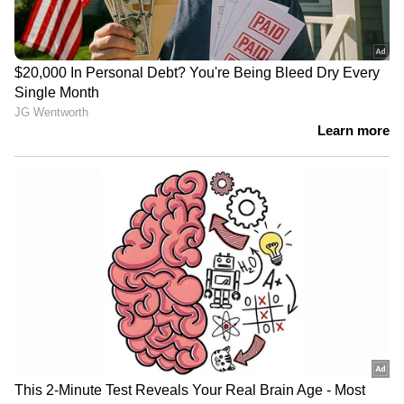
എംഎൽഎമാർക്ക് വണ്ടി അനുയായികൾ
പരസ്യമായി രംഗത്തെത്തിയതും
കോൺഗ്രസിനെ അലട്ടുന്നുണ്ട്. മുൻ മന്ത്രി
സമീർ അഹമ്മദിന് വേണ്ടിയാണ്
അനുയായികൾ പരസ്യമായി തെരുവിൽ
ഇറങ്ങിയിരിക്കുന്നത്. ഈ പ്രതിസന്ധികളെല്ലാം
പരിഹരിച്ചാലും ശേഷിക്കുന്ന രണ്ടുവർഷം
കർണാടകയെ നയിക്കുക എന്നത് അത്ര
എളുപ്പമാകില്ല ഡി കെ ശിവകുമാറിന്.