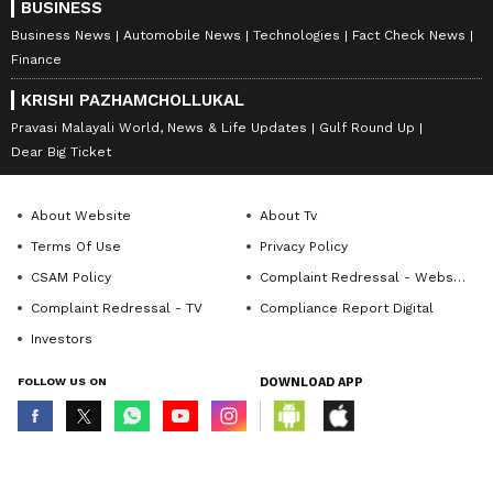
BUSINESS
Business News
Automobile News
Technologies
Fact Check News
Finance
KRISHI PAZHAMCHOLLUKAL
Pravasi Malayali World, News & Life Updates
Gulf Round Up
Dear Big Ticket
About Website
About Tv
Terms Of Use
Privacy Policy
CSAM Policy
Complaint Redressal - Website
Complaint Redressal - TV
Compliance Report Digital
Investors
FOLLOW US ON
DOWNLOAD APP
© Copyright 2026 Asianxt Digital Technologies Private Limited (Formerly
known as Asianet News Media & Entertainment Private Limited) | All Rights
Reserved