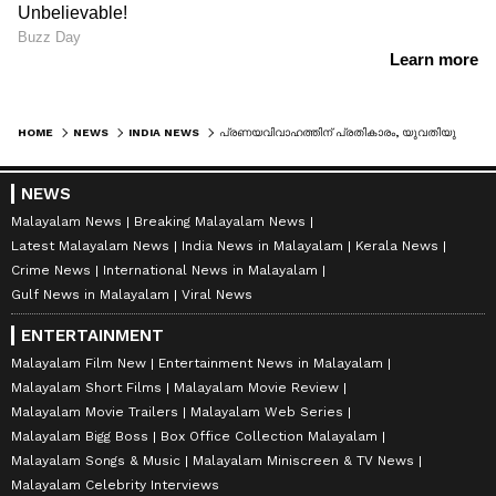
HOME
NEWS
INDIA NEWS
പ്രണയവിവാഹത്തിന് പ്രതികാരം, യുവതിയുമായി ഒളിച്ചോടിയ യുവാവിന്റെ സഹോദരനെ കൈകാലുകൾ കെട്ടിയിട്ട് മർദ്ദിച്ചു, 3 പേർ പിടിയിൽ
NEWS
Malayalam News
Breaking Malayalam News
Latest Malayalam News
India News in Malayalam
Kerala News
Crime News
International News in Malayalam
Gulf News in Malayalam
Viral News
ENTERTAINMENT
Malayalam Film New
Entertainment News in Malayalam
Malayalam Short Films
Malayalam Movie Review
Malayalam Movie Trailers
Malayalam Web Series
Malayalam Bigg Boss
Box Office Collection Malayalam
Malayalam Songs & Music
Malayalam Miniscreen & TV News
Malayalam Celebrity Interviews