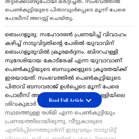
തട്ടിക്കൊണ്ടുപോയി മർദ്ദിച്ചത്. സംഭവത്തിൽ
പെൺകുട്ടിയുടെ പിതാവുൾപ്പെടെ മൂന്ന് പേരെ
പോലീസ് അറസ്റ്റ് ചെയ്തു.
ബെംഗളൂരു: സഹോദരൻ പ്രണയിച്ച് വിവാഹം
കഴിച്ച് നാടുവിട്ടതിന്റെ പേരിൽ യുവാവിന്
ബെംഗളൂരുവിൽ ക്രൂരമർദ്ദനം. ബിദറഹള്ളി
സ്വദേശിയായ കോട്‍രേഷ് എന്ന യുവാവാണ്
പെൺകുട്ടിയുടെ ബന്ധുക്കളുടെ ക്രൂരതയ്ക്ക്
ഇരയായത്. സംഭവത്തിൽ പെൺകുട്ടിയുടെ
പിതാവ് ബസവരാജ് ഉൾപ്പെടെ മൂന്ന് പേരെ
പൊലീസ് അറസ്റ്റ് ചെയ്തു. ബിദറഹള്ളിയിലെ
Read Full Article
ശിവകുമാർ എന്ന യുവാവും അതേ
സ്ഥലത്തുള്ള രശ്മി എന്ന പെൺകുട്ടിയും
പ്രണയത്തിലായിരുന്നു. വീട്ടുകാരുടെ
എതിർപ്പിനെത്തുടർന്ന് ഇരുവരും നാടുവിട്ട്
വിവാഹം കഴിച്ചു. ഇതിൽ പ്രകോപിതരായ