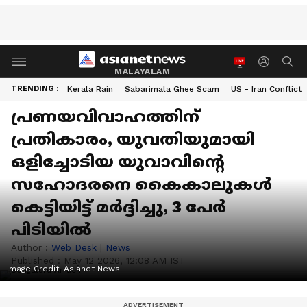
MALAYALAM
TRENDING :
Kerala Rain
Sabarimala Ghee Scam
US - Iran Conflict
പ്രണയവിവാഹത്തിന്
പ്രതികാരം, യുവതിയുമായി
ഒളിച്ചോടിയ യുവാവിന്റെ
സഹോദരനെ കൈകാലുകൾ
കെട്ടിയിട്ട് മർദ്ദിച്ചു, 3 പേർ
പിടിയിൽ
Author :
Web Desk
|
News
Published :
May 12 2026, 12:08 AM IST
Image Credit:
Asianet News