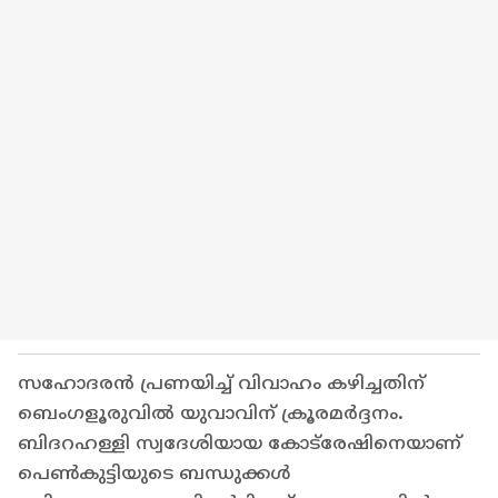
സഹോദരൻ പ്രണയിച്ച് വിവാഹം കഴിച്ചതിന്
ബെംഗളൂരുവിൽ യുവാവിന് ക്രൂരമർദ്ദനം.
ബിദറഹള്ളി സ്വദേശിയായ കോട്‍രേഷിനെയാണ്
പെൺകുട്ടിയുടെ ബന്ധുക്കൾ