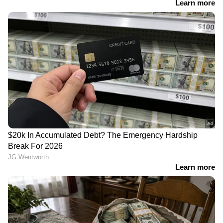
ജിഹാദ്
കാണാതായവർക്കായുള്ള
ആരോപണവുമായി
തെരച്ചിൽ തുടരുന്നു
യുവതിയുടെ അമ്മ
LATEST VIDEOS
വയോധികയുടെ കഴുത്തിൽ നിന്ന്
അഞ്ചര പവന്റെ സ്വർണ്ണം പൊട്ടിച്ച്
എടുത്തു; പ്രതി പിടിയിൽ