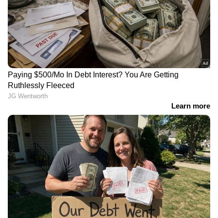
JPSC, JSSC പരീക്ഷകളിൽ
ആക്ഷേപം; ജാർഖണ്ഡിൽ
വിദ്യാർത്ഥി പ്രക്ഷോഭം