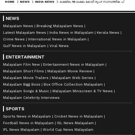
HOME
NEWS
INDIA NEWS
ലക്ഷ്യം 10 ലക്ഷം കോടി രൂപ! സാമ്പത്തിക പ്രതിസന്ധി മറികടക്കാൻ കേന്ദ്രത്തിന്റെ നീക്കം; സര്‍ക്കാര്‍ ഭൂമിയും ആസ്തികളും വിറ്റഴിക്കാന്‍ നീക്കം ഊര്‍ജിതം
NEWS
Malayalam News
Breaking Malayalam News
Latest Malayalam News
India News in Malayalam
Kerala News
Crime News
International News in Malayalam
Gulf News in Malayalam
Viral News
ENTERTAINMENT
Malayalam Film New
Entertainment News in Malayalam
Malayalam Short Films
Malayalam Movie Review
Malayalam Movie Trailers
Malayalam Web Series
Malayalam Bigg Boss
Box Office Collection Malayalam
Malayalam Songs & Music
Malayalam Miniscreen & TV News
Malayalam Celebrity Interviews
SPORTS
Sports News in Malayalam
Cricket News in Malayalam
Football News in Malayalam
ISL News Malayalam
IPL News Malayalam
World Cup News Malayalam