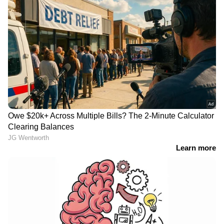
തെരുവുനായ്ക്കൾ,
മഴക്കെടുതി രൂക്ഷം; അഞ്ച്
കുട്ടിയെ കടിച്ചുകീറി
ജില്ലകളിൽ റെഡ് അലർട്ട്,
വലിച്ചിഴച്ചു;
വിദ്യാഭ്യാസ
നാലുവയസ്സുകാരിക്ക്
സ്ഥാപനങ്ങൾക്കും അവധി
ദാരുണാന്ത്യം
അയോധ്യ
ജലാലാബാദ് ഇനി
സംഭാവനക്കൊള്ള;
പരശുരാംപുരി;
ചമ്പത്റായിക്കെതിരെ
ഉത്തർപ്രദേശിൽ വീണ്ടും
കുരുക്ക് മുറുകുന്നു, മുഖം
പേരുമാറ്റം; മന്ത്രിസഭാ യോ​
നഷ്ടമായതോടെ വിശ്വാസം
ഗത്തിൽ തീരുമാനം
തിരികെ പിടിക്കാൻ
രാമജന്മഭൂമി ട്രസ്റ്റ്