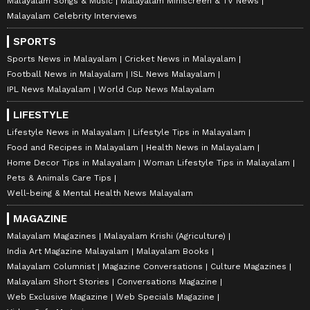
Malayalam Songs & Music
Malayalam Miniscreen & TV News
Malayalam Celebrity Interviews
SPORTS
Sports News in Malayalam
Cricket News in Malayalam
Football News in Malayalam
ISL News Malayalam
IPL News Malayalam
World Cup News Malayalam
LIFESTYLE
Lifestyle News in Malayalam
Lifestyle Tips in Malayalam
Food and Recipes in Malayalam
Health News in Malayalam
Home Decor Tips in Malayalam
Woman Lifestyle Tips in Malayalam
Pets & Animals Care Tips
Well-being & Mental Health News Malayalam
MAGAZINE
Malayalam Magazines
Malayalam Krishi (Agriculture)
India Art Magazine Malayalam
Malayalam Books
Malayalam Columnist
Magazine Conversations
Culture Magazines
Malayalam Short Stories
Conversations Magazine
Web Exclusive Magazine
Web Specials Magazine