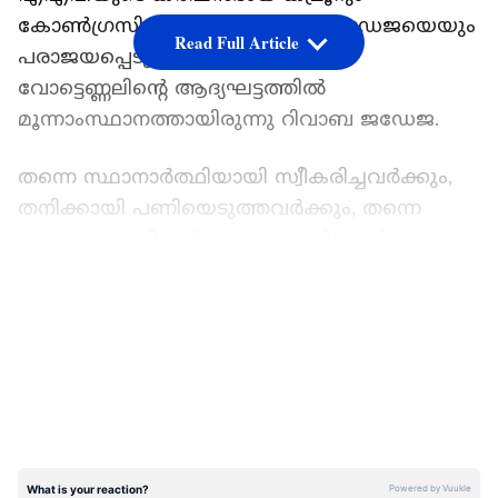
കോൺഗ്രസിന്റെ ബിപേന്ദ്രസിങ് ജഡേജയെയും
Read Full Article
പരാജയപ്പെടുത്തിയാണ് വിജയം.
വോട്ടെണ്ണലിന്‍റെ ആദ്യഘട്ടത്തില്‍
മൂന്നാംസ്ഥാനത്തായിരുന്നു റിവാബ ജഡേജ.
തന്നെ സ്ഥാനാര്‍ത്ഥിയായി സ്വീകരിച്ചവര്‍ക്കും,
തനിക്കായി പണിയെടുത്തവര്‍ക്കും, തന്നെ
ജനങ്ങളുമായി പരിചയപ്പെടുത്തിയവര്‍ക്കും
എല്ലാം അവകാശപ്പെട്ടതാണ് ഈ വിജയം എന്ന്
LATEST VIDEOS
റിവാബ വിജയം ഉറപ്പിച്ച ശേഷം പ്രതികരിച്ചു.
തിരഞ്ഞെടുപ്പ് കമ്മീഷന്റെ ഏറ്റവും പുതിയ
അപ്‌ഡേറ്റ് പ്രകാരം ഉച്ചയ്ക്ക് 12:20 വരെ റിവാബ
19,820 വോട്ടുകൾക്ക് മുന്നിലാണ്. ജഡേജ 38867
വോട്ടുകൾ നേടിയപ്പോൾ എഎപിയുടെ