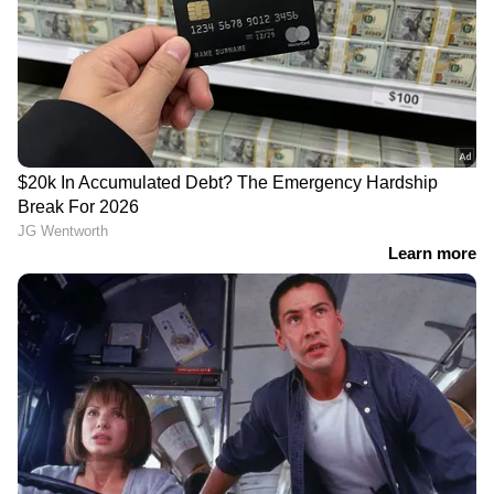
DOWNLOAD APP
ഇന്ത്യയിലെയും ലോകമെമ്പാടുമുള്ള എല്ലാ
India News
അറിയാൻ എപ്പോഴും ഏഷ്യാനെറ്റ്
ന്യൂസ് വാർത്തകൾ.
Malayalam News
തത്സമയ അപ്‌ഡേറ്റുകളും ആഴത്തിലുള്ള
വിശകലനവും സമഗ്രമായ റിപ്പോർട്ടിംഗും —
എല്ലാം ഒരൊറ്റ സ്ഥലത്ത്. ഏത് സമയത്തും,
എവിടെയും വിശ്വസനീയമായ വാർത്തകൾ
ലഭിക്കാൻ
Asianet News Malayalam