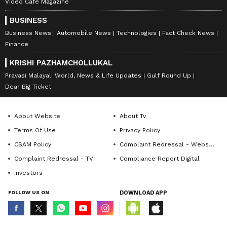
Video Cafe Magazine
BUSINESS
Business News
Automobile News
Technologies
Fact Check News
Finance
KRISHI PAZHAMCHOLLUKAL
Pravasi Malayali World, News & Life Updates
Gulf Round Up
Dear Big Ticket
About Website
About Tv
Terms Of Use
Privacy Policy
CSAM Policy
Complaint Redressal - Website
Complaint Redressal - TV
Compliance Report Digital
Investors
FOLLOW US ON
DOWNLOAD APP