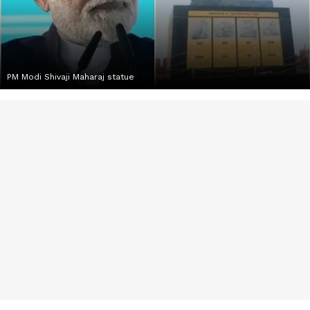
PM Modi Shivaji Maharaj statue