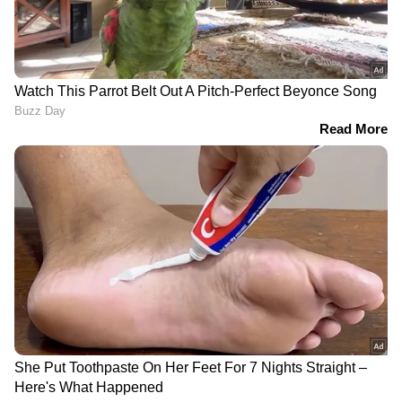
കർണാടകത്തിൽ
പ്രധാനമന്ത്രിയുടെ
നേതൃമാറ്റത്തിന്
നിർദ്ദേശം അക്ഷരം പ്രതി
ധാരണയായെന്ന് സൂചന;
പാലിച്ച് കോൺഗ്രസ്
വ്യാഴാഴ്ച സിദ്ധരാമയ്യ രാജി
മുഖ്യമന്ത്രി, പൊലീസിന്
നൽകിയേക്കും
ആശങ്ക,
വാഹനവ്യൂഹത്തിന്റെ
എണ്ണം വെട്ടിക്കുറച്ച്
രേവന്ത് റെഡ്ഡി
ബലാത്സംഗക്കേസിൽ 20
വമ്പൻ ദീപാവലി/
വർഷം തടവ്, 8
പെരുന്നാൾ സമ്മാനം
വർഷത്തിനിടെ ഗുർമീത്
പ്രഖ്യാപിച്ച് സുവേന്ദു