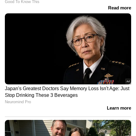
റാം റഹീം സിങ്ങിന് 16
അധികാരി; സർക്കാർ
പരോൾ, 406 ദിവസം
കാന്‍റീനുകളിൽ വെറും 5
ജയിലിന് പുറത്ത്
രൂപയ്ക്ക് മത്സ്യവും ചോറും
അടങ്ങുന്ന ഊണ്
LATEST VIDEOS
വയോധികയുടെ കഴുത്തിൽ നിന്ന്
അഞ്ചര പവന്റെ സ്വർണ്ണം പൊട്ടിച്ച്