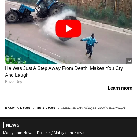
HOME
NEWS
INDIA NEWS
ഛത്രപതി ശിവാജിയുടെ പ്രതിമ തകർന്നുവീണ സംഭവം; തലകുനിച്ച് മാപ്പ് തേടുന്നുവെന്ന് മോദി
NEWS
Malayalam News
Breaking Malayalam News