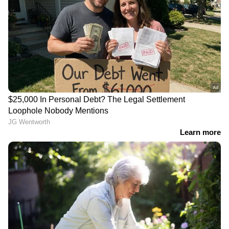
എടുത്തു; പ്രതി പിടിയിൽ
JPSC, JSSC പരീക്ഷകളിൽ
ആക്ഷേപം; ജാർഖണ്ഡിൽ
വിദ്യാർത്ഥി പ്രക്ഷോഭം