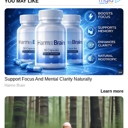
സംസ്ഥാനത്തെ സിസിടിവി
നിരീക്ഷണത്തെക്കുറിച്ച് സംസാരിക്കവെ,
സംസ്ഥാനത്തുടനീളം സിസിടിവി ക്യാമറകളുടെ
എണ്ണം വർദ്ധിച്ചിട്ടുണ്ടെന്നും പ്രധാന നഗരങ്ങളെ
നിരീക്ഷണത്തിന് കീഴിലാക്കാനുള്ള ശ്രമങ്ങൾ
നടക്കുകയാണെന്നും അദ്ദേഹം കൂട്ടിച്ചേര്‍ത്തു.
ഇതരസംസ്ഥാനങ്ങളില്‍ നിന്നെത്തുന്ന
ക്രിമിനലുകളെ ഞങ്ങൾ
നിരീക്ഷിച്ചുവരികയാണ്. കേരളത്തിൽ നിന്ന്
കൊണ്ടുവന്ന ബയോ മെഡിക്കൽ മാലിന്യങ്ങൾ
തള്ളുന്നത് തടയാൻ തെങ്കാശി, പൊള്ളാച്ചി,
കന്യാകുമാരി എന്നിവിടങ്ങളിലെ ആറ്
സംസ്ഥാന അതിർത്തി ചെക്ക് പോസ്റ്റുകളിൽ
നിരീക്ഷണം ശക്തമാക്കിയെന്നും അദ്ദേഹം