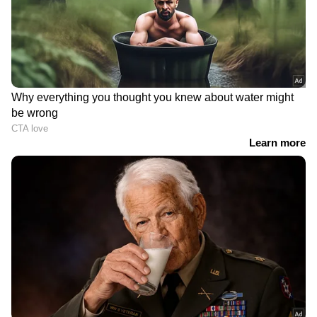
പറഞ്ഞു. വാഹനങ്ങളുടെ സഞ്ചാരം
നിരീക്ഷിക്കാൻ ടോൾ പ്ലാസകളിൽ ആധുനിക
ക്യാമറകൾ സ്ഥാപിക്കുന്നുണ്ടെന്നും അദ്ദേഹം
കൂട്ടിച്ചേർത്തു. കോയമ്പത്തൂരിലെ
കരുമ്പുകടൈ, സുന്ദരപുരം, കാവുണ്ടംപാളയം
എന്നിവിടങ്ങളിൽ മൂന്ന് പുതിയ പോലീസ്
സ്റ്റേഷനുകൾ സ്ഥാപിക്കുന്നതിനുള്ള നടപടികൾ
പുരോഗമിക്കുകയാണെന്നും തമിഴ്നാട് ഡിജിപ്
സി ശൈലേന്ദ്ര ബാബു പറഞ്ഞു.
LATEST VIDEOS