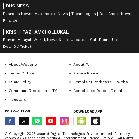
BUSINESS
Business News
Automobile News
Technologies
Fact Check News
Finance
KRISHI PAZHAMCHOLLUKAL
Pravasi Malayali World, News & Life Updates
Gulf Round Up
Dear Big Ticket
About Website
About Tv
Terms Of Use
Privacy Policy
CSAM Policy
Complaint Redressal - Website
Complaint Redressal - TV
Compliance Report Digital
Investors
FOLLOW US ON
DOWNLOAD APP
© Copyright 2026 Asianxt Digital Technologies Private Limited (Formerly
known as Asianet News Media & Entertainment Private Limited) | All Rights