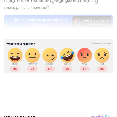
വരുന്ന സൈബര്‍ കുറ്റകൃത്യങ്ങളെ കുറിച്ച്
അദ്ദേഹം പറഞ്ഞത്.
Add Asianetnews as a Preferred
Source
വിവിധ തരത്തിലുള്ള സൈബർ
കുറ്റകൃത്യങ്ങളെയും ഓൺലൈൻ
തട്ടിപ്പുകളെയും കുറിച്ച് ജനങ്ങളെ
ബോധവത്കരിക്കാൻ പോലീസ് നിരന്തരം
ശ്രമിക്കുന്നുണ്ടെന്നും അദ്ദേഹം കൂട്ടിച്ചേര്‍ത്തു.
ഈ വര്‍ഷം ഒക്ടോബര്‍ വരെ മാത്രം
സംസ്ഥാനത്ത് 1,368 കൊലപാതകങ്ങളാണ്
റിപ്പോര്‍ട്ട് ചെയ്തത്. എന്നാല്‍ ഈ കണക്ക്
കഴിഞ്ഞ വർഷം ഇതേ കാലയളവിൽ റിപ്പോർട്ട്
ചെയ്ത കൊലപാതകങ്ങളെ അപേക്ഷിച്ച് 15
ശതമാനം കുറവാണെന്നും ഡിജിപി പറഞ്ഞു.