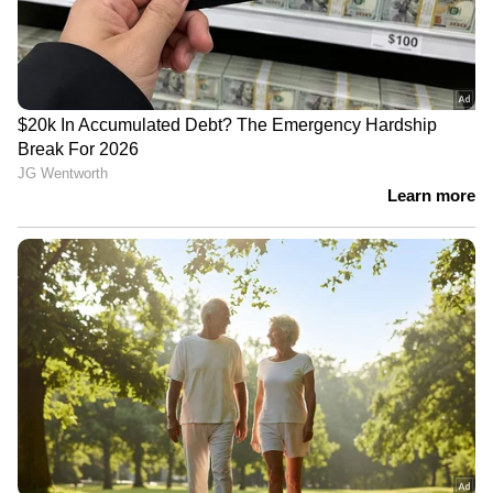
RECOMMENDED STORIES
'മെലഡി' സമ്മാനിച്ചതിലെ
ബെം​ഗളൂരു
വിവാ‍ദം; വീണ്ടും റീൽ
വിമാനത്താവളത്തിൽ
പങ്കുവച്ച് നരേന്ദ്ര മോദി,
ലാൻഡിങ്ങിനിടെ
രാഹുൽ ഗാന്ധിയെ ചോദ്യം
വിമാനത്തിന്റെ താഴ്ഭാ​ഗം
ചെയ്ത് എസ് ജയശങ്കർ
നിലത്തു തട്ടി അപകടം,
ഒഴിവായത് വൻദുരന്തം,
യാത്രക്കാർ സുരക്ഷിതർ