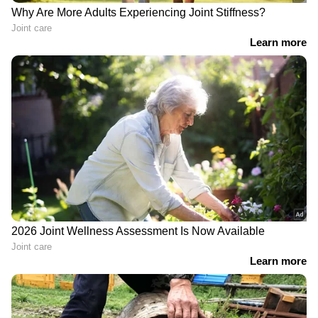
'പേടിക്കാനൊന്നുമില്ല';
40 ഇന്ത്യന്‍ സൈനികരുടെ
എല്ലാം സെറ്റാണെന്ന് കേന്ദ്ര
ജീവന് 'അജ്ഞാത'രുടെ
സർക്കാർ, രാജ്യത്ത്
പ്രതികാരം? 22ാം വയസ്സിൽ
ഇന്ധന പ്രതിസന്ധിയില്ലെന്ന
ഇന്ത്യയെ
വാദവുമായി പെട്രോളിയം
കണ്ണീരിലാഴ്ത്തിയ ഭീകരൻ
മന്ത്രാലയം
'ഡോക്ടർ'; ഒടുവിൽ
അജ്ഞാതരുടെ തോക്കിന്
മുന്നിൽ അവസാനം