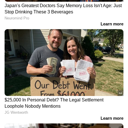
ഇന്ത്യയിലെയും ലോകമെമ്പാടുമുള്ള എല്ലാ
India News
അറിയാൻ എപ്പോഴും ഏഷ്യാനെറ്റ്
ന്യൂസ് വാർത്തകൾ.
Malayalam News
തത്സമയ അപ്‌ഡേറ്റുകളും ആഴത്തിലുള്ള
വിശകലനവും സമഗ്രമായ റിപ്പോർട്ടിംഗും —
എല്ലാം ഒരൊറ്റ സ്ഥലത്ത്. ഏത് സമയത്തും,
എവിടെയും വിശ്വസനീയമായ വാർത്തകൾ
ലഭിക്കാൻ
Asianet News Malayalam
ABOUT THE AUTHOR
Web Desk
WD