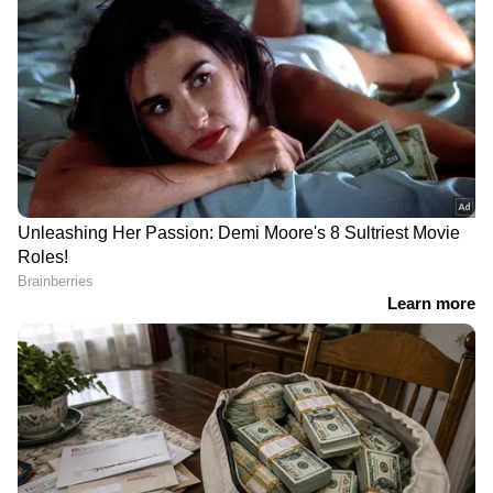
തത്സമയ അപ്‌ഡേറ്റുകളും ആഴത്തിലുള്ള
വിശകലനവും സമഗ്രമായ റിപ്പോർട്ടിംഗും —
എല്ലാം ഒരൊറ്റ സ്ഥലത്ത്. ഏത് സമയത്തും,
എവിടെയും വിശ്വസനീയമായ വാർത്തകൾ
ലഭിക്കാൻ
Asianet News Malayalam