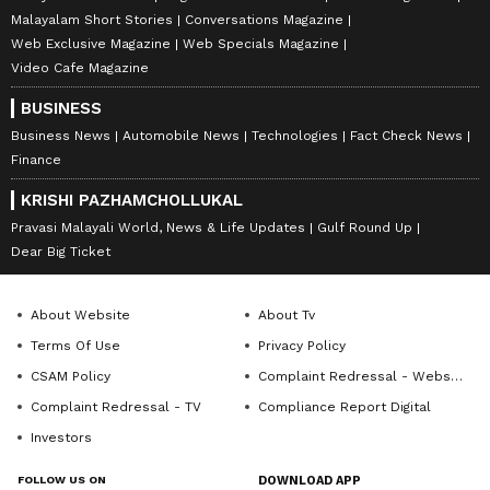
Malayalam Short Stories
Conversations Magazine
Web Exclusive Magazine
Web Specials Magazine
Video Cafe Magazine
BUSINESS
Business News
Automobile News
Technologies
Fact Check News
Finance
KRISHI PAZHAMCHOLLUKAL
Pravasi Malayali World, News & Life Updates
Gulf Round Up
Dear Big Ticket
About Website
About Tv
Terms Of Use
Privacy Policy
CSAM Policy
Complaint Redressal - Website
Complaint Redressal - TV
Compliance Report Digital
Investors
FOLLOW US ON
DOWNLOAD APP