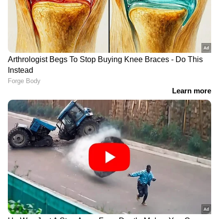
RECOMMENDED STORIES
മുംബൈ സിദ്ധിവിനായക
സ‍‍ർവീസ് ആരംഭിച്ചിട്ട് 50
ക്ഷേത്രത്തിലെ സംഭാവന
വർഷം; തമിഴ്നാട്
കൊളള; സമഗ്ര
എക്സ്പ്രസ് യാത്ര
അന്വേഷണത്തിന്
തുടരുന്നു
ഉത്തരവിട്ട് മുഖ്യമന്ത്രി
ദേവേന്ദ്ര ഫഡ്‌നാവിസ്