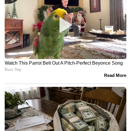
കഴിഞ്ഞാണ് മരണ വിവരം പുറത്തുവിട്ടതെന്ന്
ദൃക്സാക്ഷി മൊഴികളിൽ നിന്ന്
വ്യക്തമാകുന്നതായും അന്വേഷണ
റിപ്പോർട്ടിലുണ്ട്. 2015 ഡിസംബർ 5ന് രാത്രി
11.30ന് മരിച്ചതായാണ് ഔദ്യോഗിക
സ്ഥിരീകരണം വന്നത്. എന്നാൽ ഡിസംബർ 4ന്
ഉച്ചക്ക് ശേഷം 3നും 3.30നും ഇടയിലാകണം
മരണമെന്ന് തെളിവുകളേയും
ദൃക്സാക്ഷികളേയും ഉദ്ധരിച്ച് റിപ്പോർട്ടിൽ
വിശദമാക്കിയിരുന്നു. ജയലളിതയുടെ തോഴി
ശശികല, ഡോ.ശിവകുമാർ, അന്നത്തെ
ആരോഗ്യ സെക്രട്ടറി ഡോ. ജെ.രാധാകൃഷ്ണൻ,
മുൻ ആരോഗ്യമന്ത്രി സി.വിജയ് ഭാസ്കർ
എന്നിവർക്കെതിരെ കേസെടുക്കാനും കമ്മീഷൻ
നിർദേശിച്ചിരുന്നു.