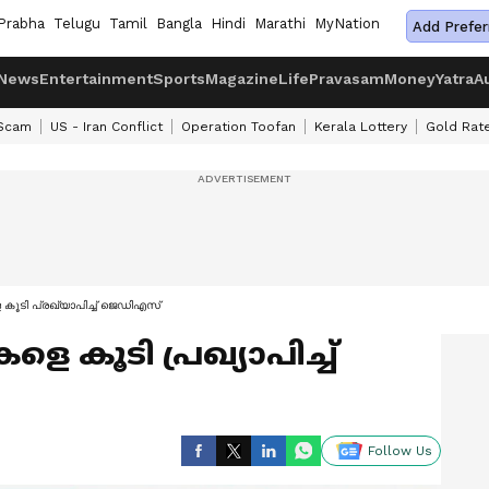
Prabha
Telugu
Tamil
Bangla
Hindi
Marathi
MyNation
Add Prefer
News
Entertainment
Sports
Magazine
Life
Pravasam
Money
Yatra
A
 Scam
US - Iran Conflict
Operation Toofan
Kerala Lottery
Gold Rat
കൂടി പ്രഖ്യാപിച്ച് ജെഡിഎസ്
 കൂടി പ്രഖ്യാപിച്ച്
Follow Us