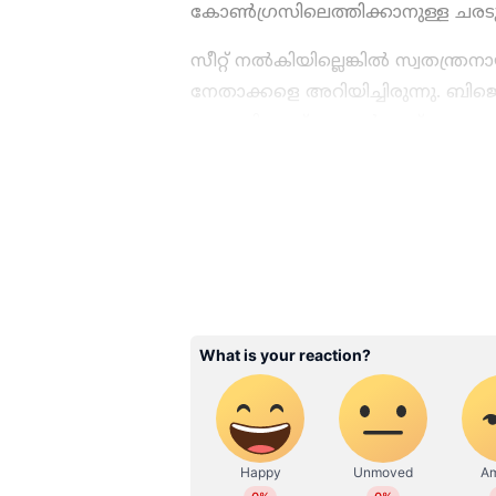
കോൺഗ്രസിലെത്തിക്കാനുള്ള ചരടുവ
സീറ്റ് നൽകിയില്ലെങ്കിൽ സ്വതന്ത്രനാ
നേതാക്കളെ അറിയിച്ചിരുന്നു. ബി
ശ്രമത്തിലാണ് കോൺഗ്രസ്. സാവഡ
നിർത്തി നഷ്ടപ്പെട്ട ഭരണം തിരിച്ച് 
ഇന്ത്യയിലെയും ലോകമെമ്പാടു
എപ്പോഴും ഏഷ്യാനെറ്റ് ന്യൂസ
അപ്‌ഡേറ്റുകളും ആഴത്തിലുള്
എല്ലാം ഒരൊറ്റ സ്ഥലത്ത്. 
വാർത്തകൾ ലഭിക്കാൻ
Asian
ABOUT THE AUTHOR
WD
Web Desk