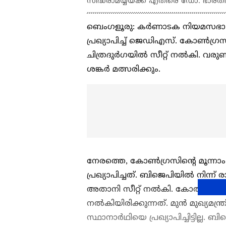
സിദ്ധരാമയ്യയ്ക്ക് എതിരെ ഡോ. ഭാരതി 
ബെം​ഗളൂരു: കർണാടക നിയമസഭാ 
പ്രഖ്യാപിച്ച് ജെഡിഎസ്. കോൺഗ്ര
ചിത്രദുർഗയിൽ സീറ്റ് നൽകി. വരു
ശങ്കർ മത്സരിക്കും.
നേരത്തെ, കോൺഗ്രസിന്റെ മൂന്നാ
പ്രഖ്യാപിച്ചത്. ബിജെപിയിൽ നിന്ന് 
അതാനി സീറ്റ് നൽകി. കോത്തൂർ ജി
നൽകിയിരിക്കുന്നത്. മുൻ മുഖ്യമന്ത
സ്ഥാനാർഥിയെ പ്രഖ്യാപിച്ചിട്ടില്ല