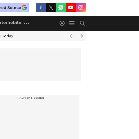
red Source
utomobile
e Today