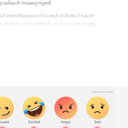
ലികൾ നടക്കുന്നുണ്ട്.
യി മത്സരിക്കുമെന്ന് ഷെട്ടർ ബിജെപി കേന്ദ്ര
ജെപിയിലെ പാളയത്തിൽ പട വോട്ടാക്കാനുള്ള
ി അടക്കമുള്ള നേതാക്കളെ തങ്ങൾക്കൊപ്പം
പിടിക്കാനുള്ള നീക്കമാണ് നടക്കുന്നത്.
മുള്ള എല്ലാ
India News
അറിയാൻ
് വാർത്തകൾ.
Malayalam News
തത്സമയ
ള വിശകലനവും സമഗ്രമായ റിപ്പോർട്ടിംഗും —
ഏത് സമയത്തും, എവിടെയും വിശ്വസനീയമായ
et News Malayalam