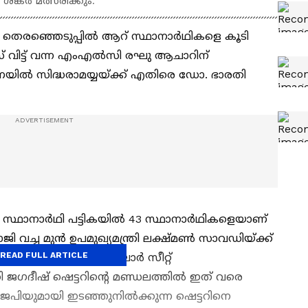
ശങ്കർ മത്സരിക്കും.
തെരഞ്ഞെടുപ്പിൽ ആറ് സ്ഥാനാർഥികളെ കൂടി
സ് വിട്ട് വന്ന എംഎൽസി രഘു ആചാറിന്
ണയിൽ സിദ്ധരാമയ്യയ്ക്ക് എതിരെ ഡോ. ഭാരതി
ം സ്ഥാനാർഥി പട്ടികയിൽ 43 സ്ഥാനാർഥികളെയാണ്
രാജി വച്ച മുൻ ഉപമുഖ്യമന്ത്രി ലക്ഷ്മൺ സാവഡിയ്ക്ക്
READ FULL ARTICLE
 മഞ്ജുനാഥിനാണ് കോലാർ സീറ്റ്
്രി ജഗദീഷ് ഷെട്ടറിന്റെ മണ്ഡലത്തിൽ ഇത് വരെ
. ബിജെപിയുമായി ഇടഞ്ഞുനിൽക്കുന്ന ഷെട്ടറിനെ