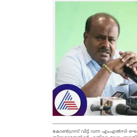
കോൺഗ്രസ് വിട്ട് വന്ന എംഎൽസി രഘ