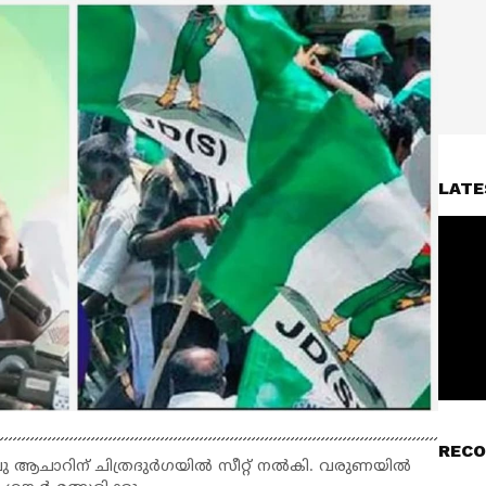
LATE
RECO
ു ആചാറിന് ചിത്രദുർഗയിൽ സീറ്റ് നൽകി. വരുണയിൽ