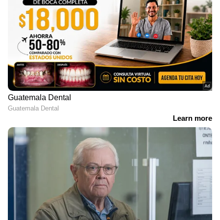
ഇന്ന് കേസ് പരിഗണിച്ച പഞ്ചാബ് ഹരിയാന
ഹൈക്കോടതി വാദം കേട്ട ശേഷം കേസ് മാറ്റി
വെച്ചു. ഈ മാസം പത്തിലേക്കാണ് കേസ്
മാറ്റിയത്. കോടതി ആവശ്യപ്പെട്ട
സാഹചര്യത്തില്‍ ദില്ലി പോലീസും ഹരിയാനയും
കോടതിയില്‍ സത്യവാങ്മൂലം നല്‍കി. ദില്ലിയില്‍
കോര്‍പ്പറേഷന് തെരഞ്ഞെടുപ്പ്
നടക്കാനിരിക്കുന്ന സാഹചര്യത്തില്‍ തജീന്ദർ
ബഗ്ഗയുടെ അറസ്റ്റ് ആംആദ്മി
സർക്കാരിനെതിരെ ശക്തമായി ഉയര്‍ത്താനാണ്
ബിജെപി നീക്കും. ബിജെപി സിക്ക് വിഭാഗം
നേതാക്കളുടെ പ്രതിഷേധം കെജ്രിവാളിന്‍റെ
വസതിക്ക് മുൻപില്‍ സംഘടിപ്പക്കാനും പാര്‍ട്ടി
ആലോചിക്കുന്നുണ്ട്.