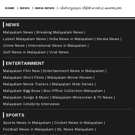
HOME
NEWS
INDIA NEWS
വിശ്വസ്തയുടെ വീട്ടില്‍ റെയ്ഡ്, കണ്ടെടുത്തത് വന്‍ തുക; ബിജെപി പ്രതികാരമെന്ന് ജാര്‍ഖണ്ഡ് മുഖ്യമന്ത്രി
NEWS
Malayalam News
Breaking Malayalam News
Latest Malayalam News
India News in Malayalam
Kerala News
Crime News
International News in Malayalam
Gulf News in Malayalam
Viral News
ENTERTAINMENT
Malayalam Film New
Entertainment News in Malayalam
Malayalam Short Films
Malayalam Movie Review
Malayalam Movie Trailers
Malayalam Web Series
Malayalam Bigg Boss
Box Office Collection Malayalam
Malayalam Songs & Music
Malayalam Miniscreen & TV News
Malayalam Celebrity Interviews
SPORTS
Sports News in Malayalam
Cricket News in Malayalam
Football News in Malayalam
ISL News Malayalam