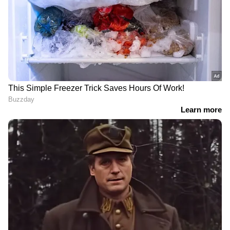
DOWNLOAD APP
ഇന്ത്യയിലെയും ലോകമെമ്പാടുമുള്ള എല്ലാ
India News
അറിയാൻ എപ്പോഴും ഏഷ്യാനെറ്റ്
ന്യൂസ് വാർത്തകൾ.
Malayalam News
തത്സമയ അപ്‌ഡേറ്റുകളും ആഴത്തിലുള്ള
വിശകലനവും സമഗ്രമായ റിപ്പോർട്ടിംഗും —
എല്ലാം ഒരൊറ്റ സ്ഥലത്ത്. ഏത് സമയത്തും,
എവിടെയും വിശ്വസനീയമായ വാർത്തകൾ
ലഭിക്കാൻ
Asianet News Malayalam