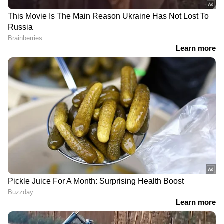
RECOMMENDED STORIES
ഖനനത്തിന് അനധികൃതമായി ഭൂമി
അനുവദിച്ചതുമായി ബന്ധപ്പെട്ട് മുഖ്യമന്ത്രി
ഹേമന്ദ് സോറന് നേരെ ആരോപണങ്ങൾ
ഉയർന്ന് വന്നതിന് പിന്നാലെയാണ് ഇഡിയുടെ