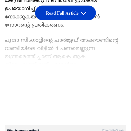
കേന്ദ്രം ഭരിക്കുന്ന ബിജെപി ഇഡിയെ
ഉപയോഗിച്ച് പേടിപ്പെടുത്താൻ
Read Full Article
നോക്കുകയാണെന്നായിരുന്നു ഹേമന്ദ്
സോറന്‍റെ പ്രതികരണം.
പൂജാ സിംഗാളിന്‍റെ ചാർട്ടേഡ് അക്കൗണ്ടിന്‍റെ
റാഞ്ചിയിലെ വീട്ടിൽ 4 പണമെണ്ണുന്ന
യന്ത്രമെത്തിച്ചാണ് ആകെ തുക
തിട്ടപ്പെടുത്തിയത്. 500ന്‍റെയും
2000ന്‍റെയുമെല്ലാം നോട്ടുകളായി 19 കോടി
LATEST VIDEOS
രൂപയാണ് പിടിച്ചെടുത്തത്. സമീപകാലത്തെ
ഇഡിയുടെ വമ്പൻ കള്ളപ്പണ വേട്ടയാണിത്.
2008-2011 കാലത്ത് ഗ്രാമീണ തൊഴിലുറപ്പ്
പദ്ധതിയിൽ നിന്ന് 18 കോടി വെട്ടിച്ച കേസിൽ
കുന്തീ ജില്ലയിലെ ഒരു ജൂനിയർ എഞ്ചിനീയറെ