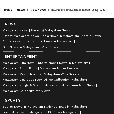
HOME
NEWS
INDIA NEWS
'രാഹുലിനെ യുകെയിലെ കോടതി കയറ്റും, യഥാര്‍ത്ഥ കള്ളന്‍മാര്‍ കോണ്‍ഗ്രസുകാർ'; ലളിത് മോദി
NEWS
Malayalam News
Breaking Malayalam News
Latest Malayalam News
India News in Malayalam
Kerala News
Crime News
International News in Malayalam
Gulf News in Malayalam
Viral News
ENTERTAINMENT
Malayalam Film New
Entertainment News in Malayalam
Malayalam Short Films
Malayalam Movie Review
Malayalam Movie Trailers
Malayalam Web Series
Malayalam Bigg Boss
Box Office Collection Malayalam
Malayalam Songs & Music
Malayalam Miniscreen & TV News
Malayalam Celebrity Interviews
SPORTS
Sports News in Malayalam
Cricket News in Malayalam
Football News in Malayalam
ISL News Malayalam