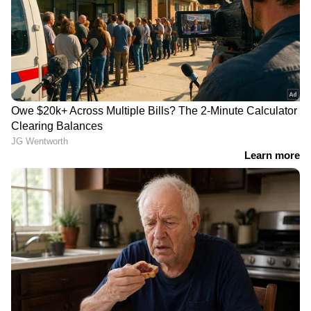
പ്രസവത്തിന് 3 ദിവസം
അയോധ്യ
മാത്രം, പൂര്‍ണ ഗര്‍ഭിണിക്ക്
രാമക്ഷേത്രത്തിലെ തട്ടിപ്പ്;
വേദിയില്‍ നിന്ന്
വിശ്വഹിന്ദു പരിഷത്ത്
ഇറങ്ങിച്ചെന്ന് നിയമന
നേതാവ് ചമ്പത്
ഉത്തരവ് നല്‍കി മുഖ്യമന്ത്രി
റായിക്കെതിരെ
വിജയ്, വൈറലായി
കേസെടുത്തേക്കും
വീഡിയോ
നിർമ്മാണത്തിലിരുന്ന
500 കോടി രൂപ
കെട്ടിടം തകർന്ന് വീണ്
വിലമതിക്കുന്ന ഭൂമി