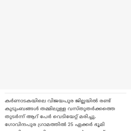
കർണാടകയിലെ വിജയപുര ജില്ലയിൽ രണ്ട്
കുടുംബങ്ങൾ തമ്മിലുള്ള വസ്തുതർക്കത്തെ
തുടർന്ന് ആറ് പേർ വെടിയേറ്റ് മരിച്ചു.
ഗോവിന്ദപുര ഗ്രാമത്തിൽ 25 ഏക്കർ ഭൂമി