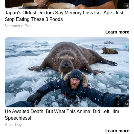
മൂന്ന് മരണം; സംഭവം
മധ്യപ്രദേശ്
കൊൽക്കത്തയിൽ
മുഖ്യമന്ത്രിയുടെ
ഉപദേശകൻ ട്രസ്ററ്
വാങ്ങിയത് വെറും ഒരു
രൂപയ്ക്ക്;
ബിജെപിക്കെതിരെ
ആരോപണവുമായി
കോൺ​ഗ്രസ്
LATEST VIDEOS
മാതൃക ചോദ്യങ്ങൾ അതേപടി
പരീക്ഷയ്ക്ക്; ആരോഗ്യ