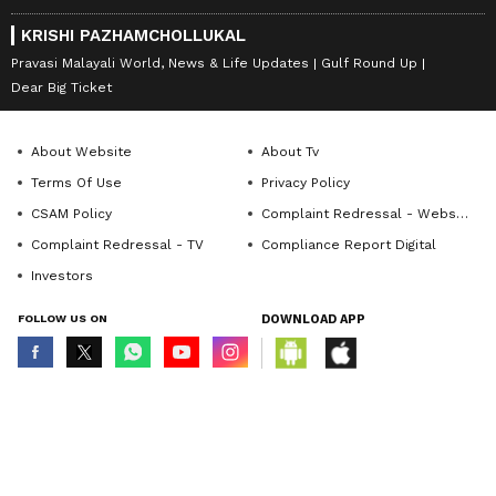
KRISHI PAZHAMCHOLLUKAL
Pravasi Malayali World, News & Life Updates
Gulf Round Up
Dear Big Ticket
About Website
About Tv
Terms Of Use
Privacy Policy
CSAM Policy
Complaint Redressal - Website
Complaint Redressal - TV
Compliance Report Digital
Investors
FOLLOW US ON
DOWNLOAD APP
© Copyright 2026 Asianxt Digital Technologies Private Limited (Formerly
known as Asianet News Media & Entertainment Private Limited) | All Rights
Reserved