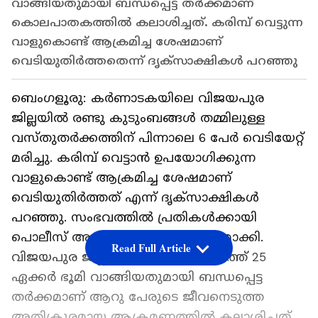
വാങ്ങിയതുമായി ബന്ധപ്പെട്ട തർക്കമാണ്
കൊലപാതകത്തിൽ കലാശിച്ചത്. കരിമ്പ് വെട്ടുന്ന
വാളുകൊണ്ട് ആക്രമിച്ച ശേഷമാണ്
വെടിയുതിർത്തതെന്ന് ദൃക്സാക്ഷികൾ പറഞ്ഞു
ബെംഗളൂരു: കർണാടകയിലെ വിജയപുര
ജില്ലയിൽ രണ്ടു കുടുംബങ്ങൾ തമ്മിലുള്ള
വസ്തുതർക്കത്തിന് പിന്നാലെ 6 പേർ വെടിയേറ്റ്
മരിച്ചു. കരിമ്പ് വെട്ടാൻ ഉപയോഗിക്കുന്ന
വാളുകൊണ്ട് ആക്രമിച്ച ശേഷമാണ്
വെടിയുതിർത്തത് എന്ന് ദൃക്സാക്ഷികൾ
പറഞ്ഞു. സംഭവത്തിൽ പ്രതികൾക്കായി
പൊലീസ് അന്വേഷണം ഊർജ്ജിതമാക്കി.
Read Full Article
വിജയപുര ജില്ലയിലെ ഗോവിന്ദപുരത്ത് 25
ഏക്കർ ഭൂമി വാങ്ങിയതുമായി ബന്ധപ്പെട്ട
തർക്കമാണ് ആറു പേരുടെ ജീവനെടുത്ത
അതിക്രൂരമായ ആക്രമണത്തിൽ കലാശിച്ചത്.