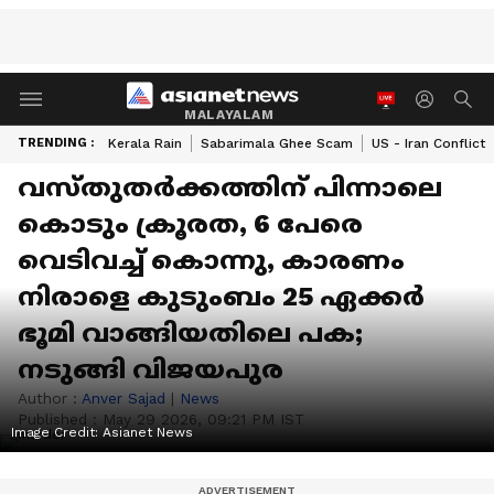
MALAYALAM
TRENDING :
Kerala Rain
Sabarimala Ghee Scam
US - Iran Conflict
വസ്തുതർക്കത്തിന് പിന്നാലെ
കൊടും ക്രൂരത, 6 പേരെ
വെടിവച്ച് കൊന്നു, കാരണം
നിരാളെ കുടുംബം 25 ഏക്കർ
ഭൂമി വാങ്ങിയതിലെ പക;
നടുങ്ങി വിജയപുര
Author :
Anver Sajad
|
News
Published :
May 29 2026, 09:21 PM IST
Image Credit:
Asianet News