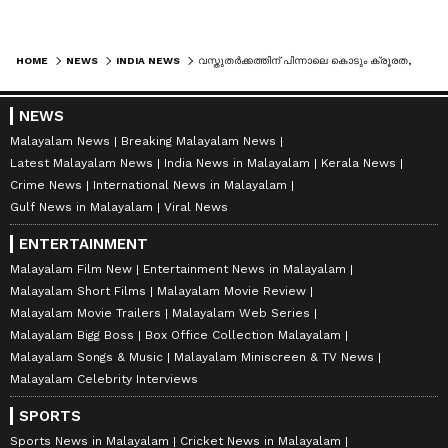
HOME
NEWS
INDIA NEWS
വസ്തുതർക്കത്തിന് പിന്നാലെ കൊടും ക്രൂരത, 6 പേരെ വെടിവച്ച് കൊന്നു, കാരണം നിരാളെ കുടുംബം 25 ഏക്കർ ഭൂമി വാങ്ങിയതിലെ പക; നടുങ്ങി വിജയപുര
NEWS
Malayalam News
Breaking Malayalam News
Latest Malayalam News
India News in Malayalam
Kerala News
Crime News
International News in Malayalam
Gulf News in Malayalam
Viral News
ENTERTAINMENT
Malayalam Film New
Entertainment News in Malayalam
Malayalam Short Films
Malayalam Movie Review
Malayalam Movie Trailers
Malayalam Web Series
Malayalam Bigg Boss
Box Office Collection Malayalam
Malayalam Songs & Music
Malayalam Miniscreen & TV News
Malayalam Celebrity Interviews
SPORTS
Sports News in Malayalam
Cricket News in Malayalam