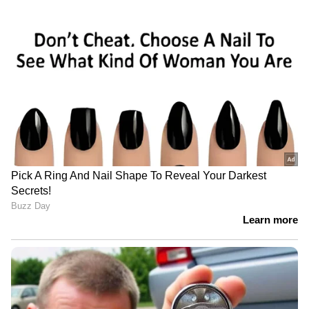
സര്‍വകലാശാല MBBS പരീക്ഷയിൽ
ഗുരുതര വീഴ്ച
ഗൗതം കൃഷ്ണനായി തെരച്ചിൽ;
നാവികസേനയുടെ ഐഎൻഎസ്
കൽപ്പേനി നീണ്ടകരയിൽ | Kollam |
Indian Navy