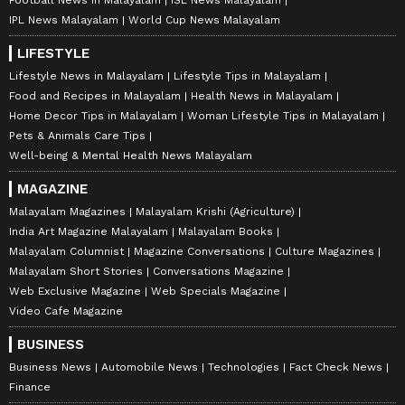
Football News in Malayalam
ISL News Malayalam
IPL News Malayalam
World Cup News Malayalam
LIFESTYLE
Lifestyle News in Malayalam
Lifestyle Tips in Malayalam
Food and Recipes in Malayalam
Health News in Malayalam
Home Decor Tips in Malayalam
Woman Lifestyle Tips in Malayalam
Pets & Animals Care Tips
Well-being & Mental Health News Malayalam
MAGAZINE
Malayalam Magazines
Malayalam Krishi (Agriculture)
India Art Magazine Malayalam
Malayalam Books
Malayalam Columnist
Magazine Conversations
Culture Magazines
Malayalam Short Stories
Conversations Magazine
Web Exclusive Magazine
Web Specials Magazine
Video Cafe Magazine
BUSINESS
Business News
Automobile News
Technologies
Fact Check News
Finance