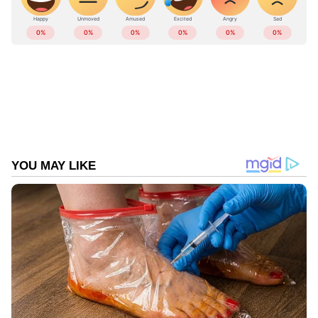
ഇന്ത്യയിലെയും ലോകമെമ്പാടുമുള്ള എല്ലാ
India News
അറിയാൻ എപ്പോഴും ഏഷ്യാനെറ്റ്
ന്യൂസ് വാർത്തകൾ.
Malayalam News
തത്സമയ അപ്‌ഡേറ്റുകളും ആഴത്തിലുള്ള
വിശകലനവും സമഗ്രമായ റിപ്പോർട്ടിംഗും —
എല്ലാം ഒരൊറ്റ സ്ഥലത്ത്. ഏത് സമയത്തും,
എവിടെയും വിശ്വസനീയമായ വാർത്തകൾ
ലഭിക്കാൻ
Asianet News Malayalam