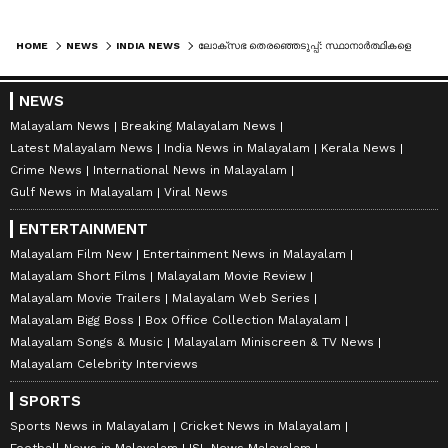
HOME
NEWS
INDIA NEWS
ലോക്സഭ തെരഞ്ഞെടുപ്പ്: സ്ഥാനാര്‍ത്ഥികളെ പ്രഖ്യാപിച്ച് തൃണമൂല്‍ കോണ്‍ഗ്രസ്, യൂസഫ് പഠാനും മത്സരിക്കും
NEWS
Malayalam News
Breaking Malayalam News
Latest Malayalam News
India News in Malayalam
Kerala News
Crime News
International News in Malayalam
Gulf News in Malayalam
Viral News
ENTERTAINMENT
Malayalam Film New
Entertainment News in Malayalam
Malayalam Short Films
Malayalam Movie Review
Malayalam Movie Trailers
Malayalam Web Series
Malayalam Bigg Boss
Box Office Collection Malayalam
Malayalam Songs & Music
Malayalam Miniscreen & TV News
Malayalam Celebrity Interviews
SPORTS
Sports News in Malayalam
Cricket News in Malayalam