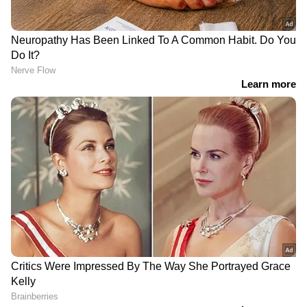
ABOUT THE AUTHOR
Web Desk
WD
യൂസഫ് പത്താൻ
Published :
Mar 10 2024, 02:49 PM IST
Follow Us