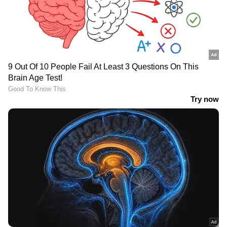
നിർദ്ദേശം അക്ഷരം പ്രതി
വർഷം തടവ്, 8
പാലിച്ച് കോൺഗ്രസ്
വർഷത്തിനിടെ ഗുർമീത്
മുഖ്യമന്ത്രി, പൊലീസിന്
റാം റഹീം സിങ്ങിന് 16
ആശങ്ക,
പരോൾ, 406 ദിവസം
വാഹനവ്യൂഹത്തിന്റെ
ജയിലിന് പുറത്ത്
എണ്ണം വെട്ടിക്കുറച്ച്
രേവന്ത് റെഡ്ഡി
വമ്പൻ ദീപാവലി/
വീഴ്ച സമ്മതിച്ച്
പെരുന്നാൾ സമ്മാനം
സിബിഎസ്ഇ, പരാതി
പ്രഖ്യാപിച്ച് സുവേന്ദു
ഉന്നയിച്ച
അധികാരി; സർക്കാർ
വിദ്യാർത്ഥികൾക്ക്
കാന്‍റീനുകളിൽ വെറും 5
അവരുടെ യഥാർത്ഥ
രൂപയ്ക്ക് മത്സ്യവും ചോറും
പേപ്പർ കൈമാറി
അടങ്ങുന്ന ഊണ്