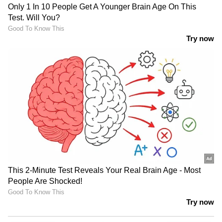
LATEST VIDEOS
ഫരീദാബാദില്‍ സ്‌കൂള്‍
വരാന്തയില്‍ അധ്യാപികയെ
കുത്തിക്കൊന്നു | Faridabad | Crime
News
വിവാഹത്തിന് നിർബന്ധിച്ചു;
വാക്കുതർക്കത്തിന് പിന്നാലെ
നൃത്ത അധ്യാപികയെ കഴുത്തു
ഞെരിച്ച് കൊലപ്പെടുത്തി