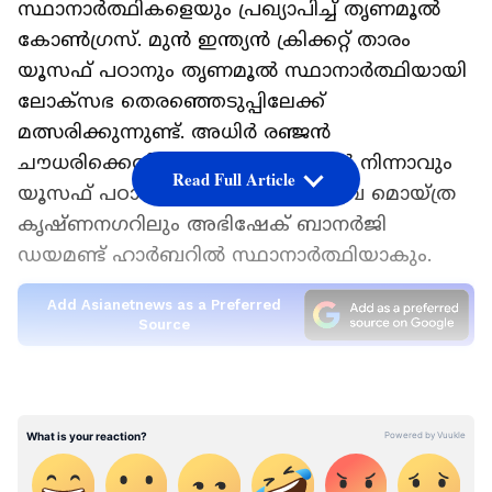
സ്ഥാനാര്‍ത്ഥികളെയും പ്രഖ്യാപിച്ച് തൃണമൂല്‍
കോണ്‍ഗ്രസ്. മുൻ ഇന്ത്യൻ ക്രിക്കറ്റ് താരം
യൂസഫ് പഠാനും തൃണമൂല്‍ സ്ഥാനാർ‍ത്ഥിയായി
ലോക്സഭ തെരഞ്ഞെടുപ്പിലേക്ക്
മത്സരിക്കുന്നുണ്ട്. അധിർ രഞ്ജൻ
ചൗധരിക്കെതിരെ ബെഹ്റാംപൂരില്‍ നിന്നാവും
Read Full Article
യൂസഫ് പഠാന്‍ മത്സരിക്കുക. മഹുവ മൊയ്ത്ര
കൃഷ്ണനഗറിലും അഭിഷേക് ബാനര്‍ജി
ഡയമണ്ട് ഹാര്‍ബറില്‍ സ്ഥാനാര്‍ത്ഥിയാകും.
Add Asianetnews as a Preferred
Source
ഏഷ്യാനെറ്റ് ന്യൂസ് ലൈവ്
LATEST VIDEOS