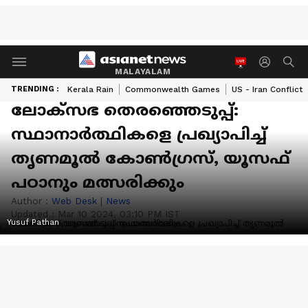
MALAYALAM
TRENDING :
Kerala Rain
Commonwealth Games
US - Iran Conflict
ലോക്സഭ തെരഞ്ഞെടുപ്പ്:
സ്ഥാനാര്‍ത്ഥികളെ പ്രഖ്യാപിച്ച്
തൃണമൂല്‍ കോണ്‍ഗ്രസ്, യൂസഫ്
പഠാനും മത്സരിക്കും
Author :
Web Desk
|
News
Updated :
Mar 10 2024, 03:10 PM IST
Yusuf Pathan