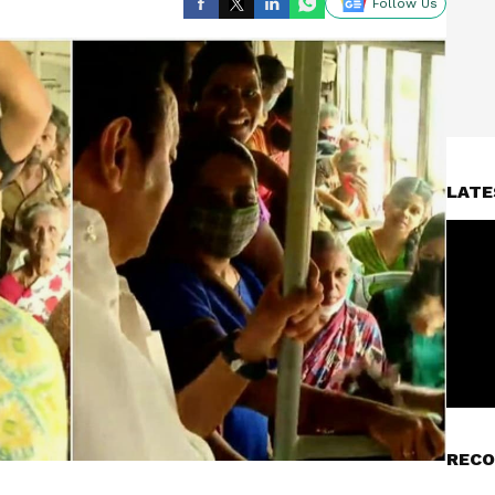
Follow Us
LATE
RECO