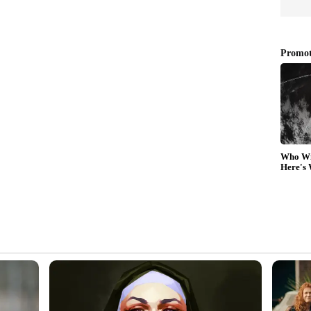
ഭരണവിരുദ്ധ വികാരമില്ല, സർക്കാരിന്
ക്ഷോഭങ്ങളൊന്നുംഇതുവരെയില്ല, കേരളമടക്കം
ട്ട ബന്ധം, പ്രതിപക്ഷമാകട്ടെ
ശേഷം 2021 മെയ് മാസം ഏഴിന് മുഖ്യമന്ത്രിയായി
് അനുകൂല ഘടകങ്ങളായിരുന്നു ഏറെയും.
ന്ന് അകമേ ശിഥിലമായ അണ്ണാ ഡിഎംകെ
സ്റ്റാലിന്‍റെ വഴിയെളുപ്പമാക്കി. കൊവിഡ്
നങ്ങളും ചിട്ടയായ ആസൂത്രണത്തിൽ മറികടക്കുന്നു.
ത്തെ രൂപപ്പെടുത്താൻ സ്റ്റാലിന് കഴിഞ്ഞു..
ം കണിശമായി നടപ്പാക്കി.