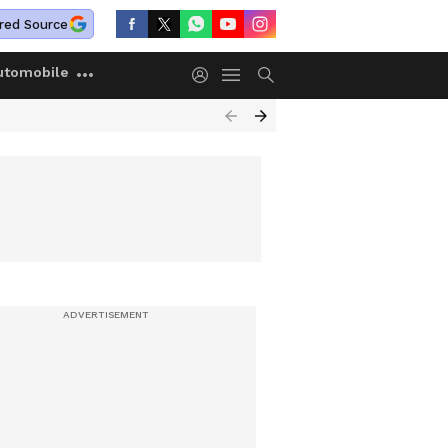
red Source
utomobile