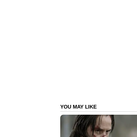
മുന്നണിയിലും പാളയത്തിൽപടയില്ല, 
തലവേദനയാകുന്ന ജനകീയ സമരപ്ര
അയൽ സംസ്ഥാനങ്ങളുമായി മെച്ചപ്പെ
അതീവദുർബലവുമാണ്.
പത്തുകൊല്ലം പ്രതിപക്ഷത്തിരുന്ന 
അധികാരമേൽക്കുമ്പോൾ സ്റ്റാലിന
ജയലളിതയുടെ വിയോഗത്തെ തുടർ
മുത്തുപൊട്ടിയ മാല പോലെചിതറിയത് 
പ്രതിസന്ധിയും സാമ്പത്തിക പ്രശ്
വിശ്വസ്ഥരായ ഉന്നത ഉദ്യോഗസ്ഥവൃന്ദ
അഴിമതിയോട് സീറോ ടോളറൻസ് നയ