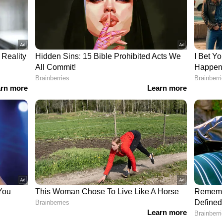
ംകെ സർക്കാർ മുന്നോട്ടുവയ്ക്കുന്ന ദ്രാവിഡ
ം അടിമപ്പണിയും അനാചാരങ്ങളും തടയാൻ
രിമാരുടെ മിന്നൽസന്ദർശനങ്ങളും ഉടനടി നടപടികളും
തർക്കും സ്ത്രീകൾക്കും ട്രാൻസ്ജെൻഡറുകൾക്കും
സമയം അഴിമതിക്കേസുകളിലൂടെയും
പ്രതീക്ഷിത റെയ്ഡുകളിലൂടെയും എതിർപാളയത്തെ
ടിയുടെ ഗുണ്ടാസംഘത്തെയും മുൻകാലങ്ങളിലെപ്പോലെ
വിട്ടില്ല.
 ഒരു വര്‍ഷത്തിനിടെ 68,375 കോടിയുടെ
്ങൾ ഒപ്പുവച്ചു. എന്നാൽ ഗവര്‍ണറുമായുള്ള
വേദന. നീറ്റടക്കം ഒട്ടേറെ നിയമഭേദഗതികൾ
ക്കാരിന്റെ പോര് തുടരുകയാണ്. കേന്ദ്ര
 ഹിന്ദുത്വ അജണ്ടകളെ നേരിടാൻ ദ്രാവിഡ
ൃകയാണ് ദേശീയ പ്രതിപക്ഷ നിര