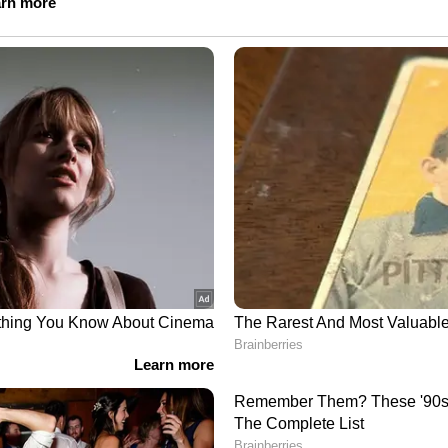
ിന്റെ നയം. ഫെഡറൽ
നിരന്തരം ശബ്ദമുയർത്തിയും കഴിയുന്ന
ാർട്ടി നേതാക്കളെ പൊതുവേദിയിൽ
ും സ്റ്റാലിൻ കരുനീക്കം തുടരുകയാണ്.