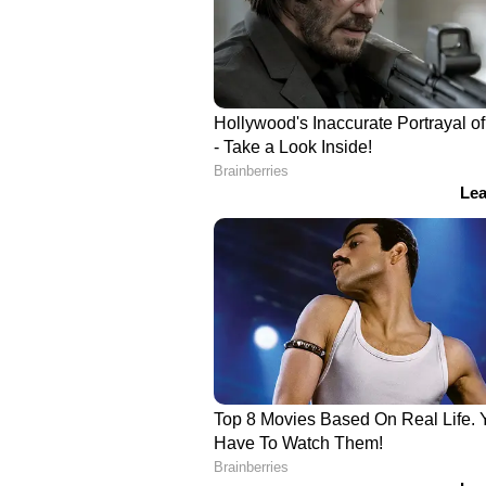
എല്ലാം എല്ലാവർക്കും എന്നാണ് ഡിഎ
മോഡൽ മുദ്രാവാക്യം. അയിത്തവു
മുഖ്യമന്ത്രി മുന്നിട്ടിറങ്ങി. മന്ത്
സർക്കാരിന്റെ ഇമേജുയർത്തി. ദളി
പ്രത്യേക പരിഗണന നൽകി. അതേ
മുൻമന്ത്രിമാരുടെ വീടുകളിലെ അ
വരിഞ്ഞുമുറുക്കി. സ്വന്തം പാർട്
ഭരണത്തിന്റെ തണലിൽ അഴിഞ്ഞാടാൻ 
സാമൂഹിക സുരക്ഷയിലൂന്നുമ്പോഴും
നിക്ഷേപത്തിനുള്ള 130 ധാരണപത്രങ
ഏറ്റുമുട്ടലാണ് സർക്കാരിന്റെ തല
വച്ചുതാമസിപ്പിച്ച ഗവർണറുമായി സർ
സർക്കാരിന്റേയും ബിജെപിയുടേയും
രാഷ്ട്രീയത്തിന്റെ പ്രതിരോധമാത